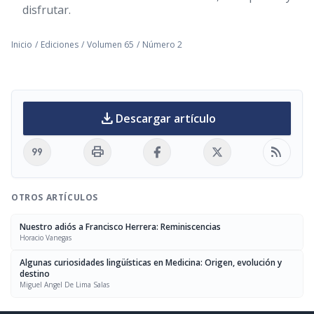
disfrutar.
Inicio
/
Ediciones
/
Volumen 65
/
Número 2
download
Descargar artículo
format_quote
print
rss_feed
OTROS ARTÍCULOS
Nuestro adiós a Francisco Herrera: Reminiscencias
Horacio Vanegas
Algunas curiosidades lingüísticas en Medicina: Origen, evolución y
destino
Miguel Angel De Lima Salas