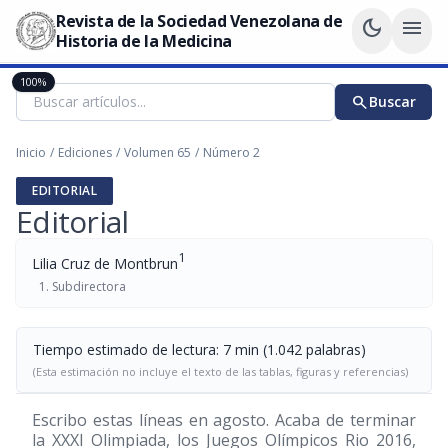
Revista de la Sociedad Venezolana de
dark_mode
menu
Historia de la Medicina
100%
search
Buscar
Inicio
/
Ediciones
/
Volumen 65
/
Número 2
EDITORIAL
Editorial
1
Lilia Cruz de Montbrun
Subdirectora
Tiempo estimado de lectura: 7 min (1.042 palabras)
(Esta estimación no incluye el texto de las tablas, figuras y referencias)
Escribo estas líneas en agosto. Acaba de terminar
la XXXI Olimpiada, los Juegos Olímpicos Rio 2016,