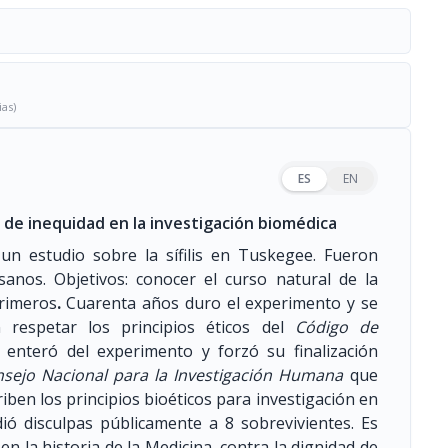
ias)
ES
EN
e inequidad en la investigación biomédica
un estudio sobre la sífilis en Tuskegee. Fueron
anos. Objetivos: conocer el curso natural de la
primeros
.
Cuarenta años duro el experimento y se
n respetar los principios éticos del
Código de
e enteró del experimento y forzó su finalización
sejo Nacional para la Investigación Humana
que
riben los principios bioéticos para investigación en
ió disculpas públicamente a 8 sobrevivientes. Es
 la historia de la Medicina, contra la dignidad de