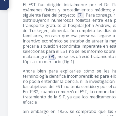
El EST fue dirigido inicialmente por el Dr. 
y de cirujanos en la
Maternidad Concepción
exámenes físicos y procedimientos médicos; y 
Palacios. Desde la fundación
siguiente fase del proyecto
(7)
. Para conseguir
de la Maternidad hasta el año
distribuyeron numerosos folletos entre esa p
2000
transporte gratuito al hospital John Andrew, 
de Tuskegee, alimentación completa los días d
familiares, en caso que esa persona llegase a 
incentivo económico se trataba de atraer la ma
precaria situación económica imperante en esa
seleccionas para el EST no se les informó sobre l
mala sangre
(9)
, no se les ofreció tratamient
tópica con mercurio (Fig 1)
Ahora bien para explicarles cómo se les h
terminología científica incomprensibles para el
no podía entender la ciencia, ni la investigación
los objetivos del EST no tenía sentido y por el
En 1932, cuando comenzó el EST, la comunidad ci
tratamiento de la SIF, ya que los medicamento
eficacia.
Sin embargo en 1936, se comprobó que las 