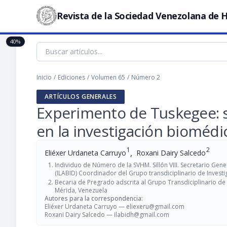
Revista de la Sociedad Venezolana de H
40%
Inicio
/
Ediciones
/
Volumen 65
/
Número 2
ARTÍCULOS GENERALES
Experimento de Tuskegee: 
en la investigación biomédi
1
2
,
Eliéxer Urdaneta Carruyo
Roxani Dairy Salcedo
Individuo de Número de la SVHM. Sillón VIII. Secretario Ge
(ILABID) Coordinador del Grupo transdiciplinario de Inves
Becaria de Pregrado adscrita al Grupo Transdiciplinario de
Mérida, Venezuela
Autores para la correspondencia:
Eliéxer Urdaneta Carruyo —
eliexeru@gmail.com
Roxani Dairy Salcedo —
ilabidh@gmail.com