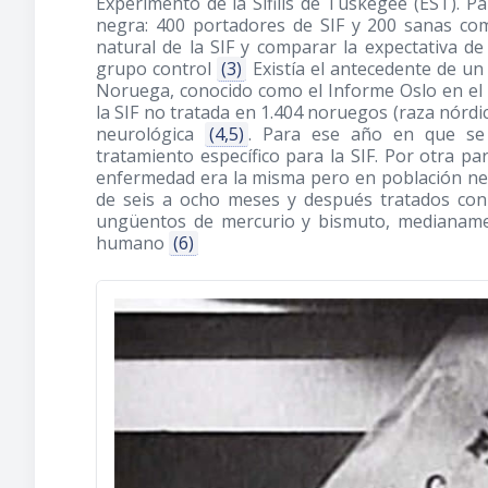
Experimento de la Sífilis de Tuskegee (EST). P
negra: 400 portadores de SIF y 200 sanas com
natural de la SIF y comparar la expectativa d
grupo control
(3)
Existía el antecedente de un
Noruega, conocido como el Informe Oslo en el c
la SIF no tratada en 1.404 noruegos (raza nórdi
neurológica
(4,5)
. Para ese año en que se 
tratamiento específico para la SIF. Por otra pa
enfermedad era la misma pero en población ne
de seis a ocho meses y después tratados con 
ungüentos de mercurio y bismuto, medianame
humano
(6)