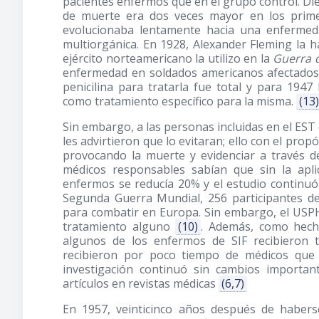
pacientes enfermos que en el grupo control. Di
de muerte era dos veces mayor en los primero
evolucionaba lentamente hacia una enfermeda
multiorgánica. En 1928, Alexander Fleming la 
ejército norteamericano la utilizo en la
Guerra d
enfermedad en soldados americanos afectado
penicilina para tratarla fue total y para 194
como tratamiento específico para la misma.
(13)
Sin embargo, a las personas incluidas en el EST 
les advirtieron que lo evitaran; ello con el pro
provocando la muerte y evidenciar a través d
médicos responsables sabían que sin la aplic
enfermos se reducía 20% y el estudio continu
Segunda Guerra Mundial, 256 participantes de
para combatir en Europa. Sin embargo, el USPHS
tratamiento alguno
(10)
. Además, como hech
algunos de los enfermos de SIF recibieron t
recibieron por poco tiempo de médicos que
investigación continuó sin cambios importa
artículos en revistas médicas
(6,7)
En 1957, veinticinco años después de haberse