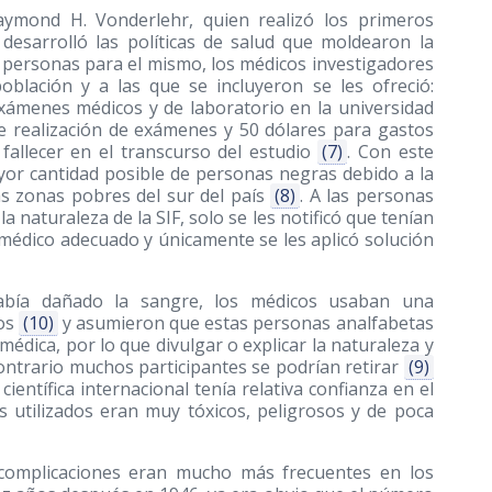
Raymond H. Vonderlehr, quien realizó los primeros
desarrolló las políticas de salud que moldearon la
 personas para el mismo, los médicos investigadores
oblación y a las que se incluyeron se les ofreció:
exámenes médicos y de laboratorio en la universidad
e realización de exámenes y 50 dólares para gastos
fallecer en el transcurso del estudio
(7)
. Con este
yor cantidad posible de personas negras debido a la
s zonas pobres del sur del país
(8)
. A las personas
a naturaleza de la SIF, solo se les notificó que tenían
o médico adecuado y únicamente se les aplicó solución
abía dañado la sangre, los médicos usaban una
los
(10)
y asumieron que estas personas analfabetas
 médica, por lo que divulgar o explicar la naturaleza y
 contrario muchos participantes se podrían retirar
(9)
entífica internacional tenía relativa confianza en el
s utilizados eran muy tóxicos, peligrosos y de poca
complicaciones eran mucho más frecuentes en los