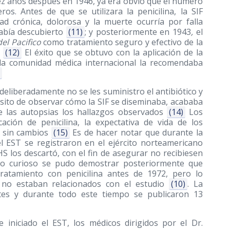
ez años después en 1946, ya era obvio que el número
s. Antes de que se utilizara la penicilina, la SIF
d crónica, dolorosa y la muerte ocurría por falla
había descubierto
(11)
; y posteriormente en 1943
,
el
el Pacifico
como tratamiento seguro y efectivo de la
s
(12)
El éxito que se obtuvo con la aplicación de la
7 la comunidad médica internacional la recomendaba
deliberadamente no se les suministro el antibiótico y
pósito de observar cómo la SIF se diseminaba, acababa
e las autopsias los hallazgos observados
(14)
Los
ación de penicilina, la expectativa de vida de los
ó sin cambios
(15)
Es de hacer notar que durante la
l EST se registraron en el ejército norteamericano
 los descartó, con el fin de asegurar no recibiesen
o curioso se pudo demostrar posteriormente que
ratamiento con penicilina antes de 1972, pero lo
 no estaban relacionados con el estudio
(10)
. La
ntes y durante todo este tiempo se publicaron 13
 iniciado el EST, los médicos dirigidos por el Dr.