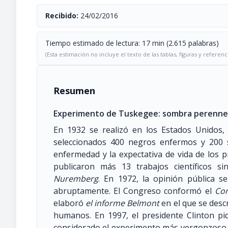
Recibido:
24/02/2016
Tiempo estimado de lectura: 17 min (2.615 palabras)
(Esta estimación no incluye el texto de las tablas, figuras y referenc
Resumen
Experimento de Tuskegee: sombra perenne d
En 1932 se realizó en los Estados Unidos, 
seleccionados 400 negros enfermos y 200 s
enfermedad y la expectativa de vida de los 
publicaron más 13 trabajos científicos si
Nuremberg
. En 1972, la opinión pública s
abruptamente. El Congreso conformó el
Con
elaboró
el informe Belmont
en el que se desc
humanos. En 1997, el presidente Clinton pid
considerado el experimento más vergonzoso en