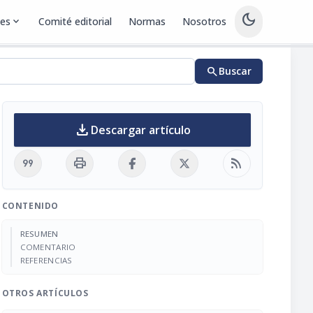
dark_mode
nes
expand_more
Comité editorial
Normas
Nosotros
search
Buscar
download
Descargar artículo
format_quote
print
rss_feed
CONTENIDO
RESUMEN
COMENTARIO
REFERENCIAS
OTROS ARTÍCULOS