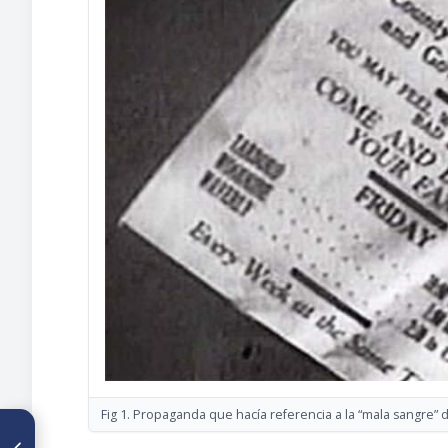
Fig 1. Propaganda que hacía referencia a la “mala sangre” d
ARTÍCULO ANTERIOR
Historia del Servicio de Cirugía