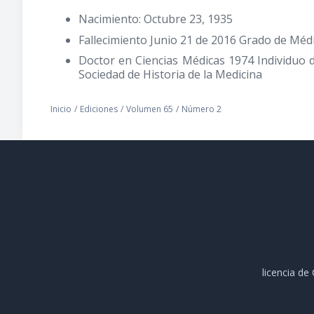
Nacimiento: Octubre 23, 1935
Fallecimiento Junio 21 de 2016 Grado de Méd
Doctor en Ciencias Médicas 1974 Individuo 
Sociedad de Historia de la Medicina
Inicio
/
Ediciones
/
Volumen 65
/
Número 2
licencia d