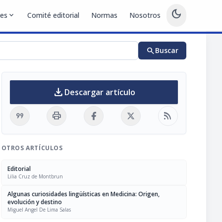
dark_mode
nes
expand_more
Comité editorial
Normas
Nosotros
search
Buscar
download
Descargar artículo
format_quote
print
rss_feed
OTROS ARTÍCULOS
Editorial
Lilia Cruz de Montbrun
Algunas curiosidades lingüísticas en Medicina: Origen,
evolución y destino
Miguel Angel De Lima Salas