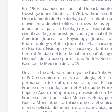
En 1969, cuando me uní al Departamento 
Investigaciones Científicas (IVIC), ya Francisco
Departamento de Hidrobiología. Allí realizaba 
movimiento de electrolitos, a través de los ep
importancia para la fisiología y la fisiopatol
científicas de gran prestigio, como Journal of 
American Journal of Physiology, Journal o
Pharmacology y British Journal of Pharmacolog
en Biofísica, Fisiología y Farmacología, tanto e
Central. Se daba el lujo de hablar español, ingl
Después de su paso por el Liceo Andrés Bello, 
Facultad de Medicina de la UCV.
De allí se fue a Harvard pero yo me fui a Yale. 
el IVIC nos unieron la electrofisiología, el rec
germanofilia (excepto, en su caso, por Ric
Francisco Fernando, como el Archiduque Fran
Imperio Austro-húngaro, cuyo asesinato en 19
Francisco tenía un sedán Mercedes Benz, pe
Guerra Mundial, destartalado, que era el vehícu
menos belicista del mundo; era cascarrabias, p