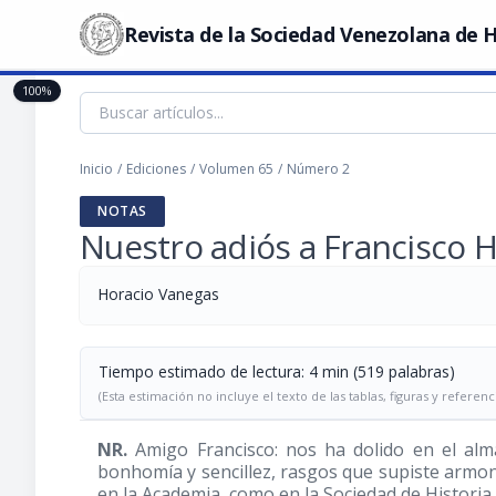
Revista de la Sociedad Venezolana de H
100%
Inicio
/
Ediciones
/
Volumen 65
/
Número 2
NOTAS
Nuestro adiós a Francisco 
Horacio Vanegas
Tiempo estimado de lectura: 4 min (519 palabras)
(Esta estimación no incluye el texto de las tablas, figuras y referenc
NR.
Amigo Francisco: nos ha dolido en el alma
bonhomía y sencillez, rasgos que supiste armon
en la Academia, como en la Sociedad de Historia 