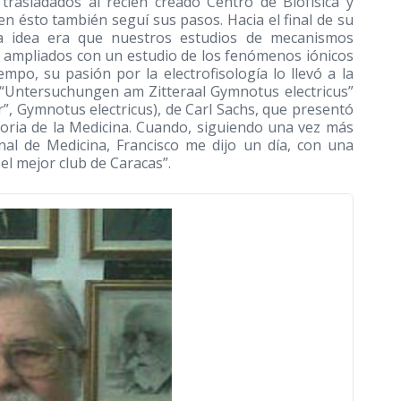
trasladados al recién creado Centro de Biofísica y
 en ésto también seguí sus pasos. Hacia el final de su
 La idea era que nuestros estudios de mecanismos
an ampliados con un estudio de los fenómenos iónicos
mpo, su pasión por la electrofisología lo llevó a la
s “Untersuchungen am Zitteraal Gymnotus electricus”
r”, Gymnotus electricus), de Carl Sachs, que presentó
toria de la Medicina. Cuando, siguiendo una vez más
al de Medicina, Francisco me dijo un día, con una
el mejor club de Caracas”.