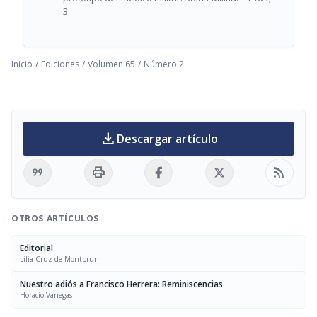
3
Inicio
/
Ediciones
/
Volumen 65
/
Número 2
download
Descargar artículo
format_quote
print
rss_feed
OTROS ARTÍCULOS
Editorial
Lilia Cruz de Montbrun
Nuestro adiós a Francisco Herrera: Reminiscencias
Horacio Vanegas