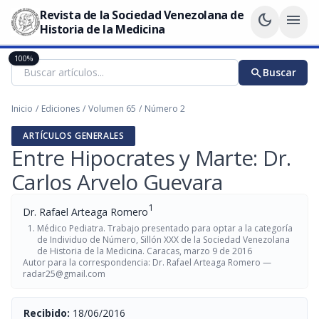
Revista de la Sociedad Venezolana de
dark_mode
menu
Historia de la Medicina
100%
search
Buscar
Inicio
/
Ediciones
/
Volumen 65
/
Número 2
ARTÍCULOS GENERALES
Entre Hipocrates y Marte: Dr.
Carlos Arvelo Guevara
1
Dr. Rafael Arteaga Romero
Médico Pediatra. Trabajo presentado para optar a la categoría
de Individuo de Número, Sillón XXX de la Sociedad Venezolana
de Historia de la Medicina. Caracas, marzo 9 de 2016
Autor para la correspondencia: Dr. Rafael Arteaga Romero —
radar25@gmail.com
Recibido:
18/06/2016