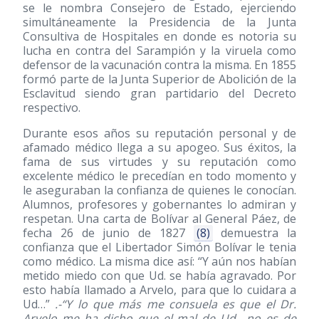
se le nombra Consejero de Estado, ejerciendo
simultáneamente la Presidencia de la Junta
Consultiva de Hospitales en donde es notoria su
lucha en contra del Sarampión y la viruela como
defensor de la vacunación contra la misma. En 1855
formó parte de la Junta Superior de Abolición de la
Esclavitud siendo gran partidario del Decreto
respectivo.
Durante esos años su reputación personal y de
afamado médico llega a su apogeo. Sus éxitos, la
fama de sus virtudes y su reputación como
excelente médico le precedían en todo momento y
le aseguraban la confianza de quienes le conocían.
Alumnos, profesores y gobernantes lo admiran y
respetan. Una carta de Bolívar al General Páez, de
fecha 26 de junio de 1827
(8)
demuestra la
confianza que el Libertador Simón Bolívar le tenia
como médico. La misma dice así: “Y aún nos habían
metido miedo con que Ud. se había agravado. Por
esto había llamado a Arvelo, para que lo cuidara a
Ud…”
.-“Y lo que más me consuela es que el Dr.
Arvelo me ha dicho que el mal de Ud., no es de