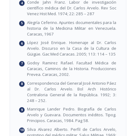
Conde Jahn Franz. Labor de investigación
científico médica del Dr. Carlos Arvelo. Rev Soc
Venez Hist Med. 1974; 22: 285 – 287
Alegría Ceferino. Apuntes documentales para la
historia de la Medicina Militar en Venezuela.
Caracas, 1967
López José Enrique. Homenaje al Dr. Carlos
Arvelo. Discurso en la Casa de la Cultura de
Güigüe. Gac Med Caracas. 2005; 113: 114 – 135
Godoy Ramirez Rafael. Facultad Médica de
Caracas, Caminos de la Historia. Producciones
Prevea. Caracas, 2002.
Correspondencia del General José Antonio Páez
al Dr. Carlos Arvelo. Bol Arch Histórico
Contraloria General de la República. 1992; 3:
248 – 252.
Manrique Lander Pedro. Biografía de Carlos
Arvelo y Guevara. Documentos inéditos. Tipog.
Principios. Caracas, 1984. Pag 58.
Silva Alvarez Alberto. Perfil de Carlos Arvelo,
prototipo del médico militar. Salus Militiae. 1969;