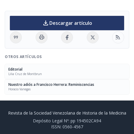
download
Descargar artículo
format_quote
print
rss_feed
OTROS ARTÍCULOS
Editorial
Lilia Cruz de Montbrun
Nuestro adiós a Francisco Herrera: Reminiscencias
Horacio Vanegas
Revista de la Sociedad Venezolana de Historia de la Medicina
Depósito Legal Nº: pp 194502CA94
ISSN: 0560-4567