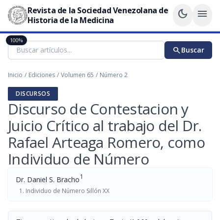
Revista de la Sociedad Venezolana de
dark_mode
menu
Historia de la Medicina
100%
search
Buscar
Inicio
/
Ediciones
/
Volumen 65
/
Número 2
DISCURSOS
Discurso de Contestacion y
Juicio Crítico al trabajo del Dr.
Rafael Arteaga Romero, como
Individuo de Número
1
Dr. Daniel S. Bracho
Individuo de Número Sillón XX