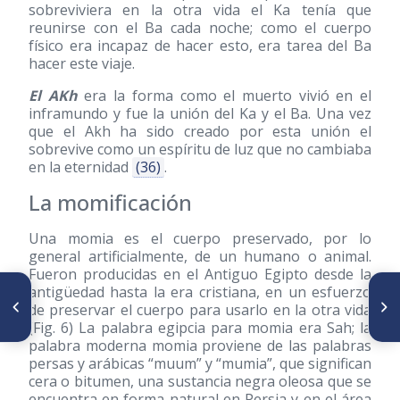
sobreviviera en la otra vida el Ka tenía que
reunirse con el Ba cada noche; como el cuerpo
físico era incapaz de hacer esto, era tarea del Ba
hacer este viaje.
El AKh
era la forma como el muerto vivió en el
inframundo y fue la unión del Ka y el Ba. Una vez
que el Akh ha sido creado por esta unión el
sobrevive como un espíritu de luz que no cambiaba
en la eternidad
(36)
.
La momificación
Una momia es el cuerpo preservado, por lo
general artificialmente, de un humano o animal.
Fueron producidas en el Antiguo Egipto desde la
antigüedad hasta la era cristiana, en un esfuerzo
ARTÍCULO ANTERIOR
SIGUIENTE ARTÍCULO
Breve vida de una institución
de preservar el cuerpo para usarlo en la otra vida
Otro ilustre desconocido de la
que nació para servir:
historia de la medicina
(Fig. 6) La palabra egipcia para momia era Sah; la
SerSalud
palabra moderna momia proviene de las palabras
persas y arábicas “muum” y “mumia”, que significan
cera o bitumen, una sustancia negra oleosa que se
encuentra en forma natural en Persia y en el área