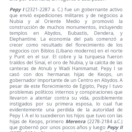
Pepy I
(2321-2287 a. C.) fue un gobernante activo
que envió expediciones militares y de negocios a
Nubia y al Oriente Medio y promovió la
construcción de muchos monumentos, incluyendo
templos en Abydos, Bubastis, Dendera, y
Elephantine. La economía del país comenzó a
crecer como resultado del florecimiento de los
negocios con Biblos (Líbano moderno) en el norte
y Punt en el sur. El cobre y la turquesa fueron
traídos del Sinaí, el oro de Nubia, y la calcita de las
canteras de Atnub y Wadi Hammamat. Pepy I se
casó con dos hermanas hijas de Keops, un
gobernador importante de un Centro en Abydos. A
pesar de este florecimiento de Egipto, Pepy I tuvo
problemas políticos internos y conspiraciones que
llevaron a atentar contra su vida, posiblemente
instigados por su primera esposa, lo cual fue
evidentemente una perdida de la autoridad de
Pepy I. A el lo sucedieron los hijos que tuvo con las
hijas de Keops, primero
Merenra
(2278-2184 a.C.)
que gobernó por unos pocos años y luego
Pepy II