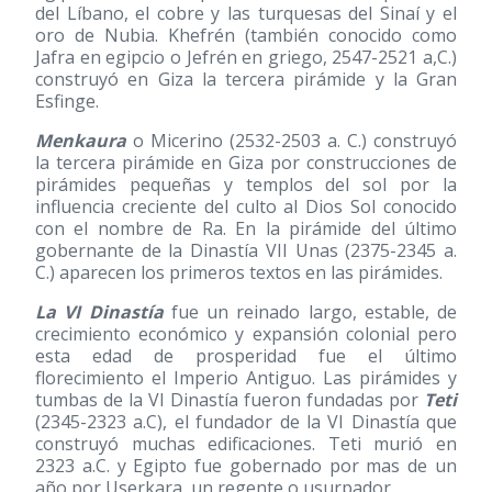
del Líbano, el cobre y las turquesas del Sinaí y el
oro de Nubia. Khefrén (también conocido como
Jafra en egipcio o Jefrén en griego, 2547-2521 a,C.)
construyó en Giza la tercera pirámide y la Gran
Esfinge.
Menkaura
o Micerino (2532-2503 a. C.) construyó
la tercera pirámide en Giza por construcciones de
pirámides pequeñas y templos del sol por la
influencia creciente del culto al Dios Sol conocido
con el nombre de Ra. En la pirámide del último
gobernante de la Dinastía VII Unas (2375-2345 a.
C.) aparecen los primeros textos en las pirámides.
La VI Dinastía
fue un reinado largo, estable, de
crecimiento económico y expansión colonial pero
esta edad de prosperidad fue el último
florecimiento el Imperio Antiguo. Las pirámides y
tumbas de la VI Dinastía fueron fundadas por
Teti
(2345-2323 a.C), el fundador de la VI Dinastía que
construyó muchas edificaciones. Teti murió en
2323 a.C. y Egipto fue gobernado por mas de un
año por Userkara, un regente o usurpador.