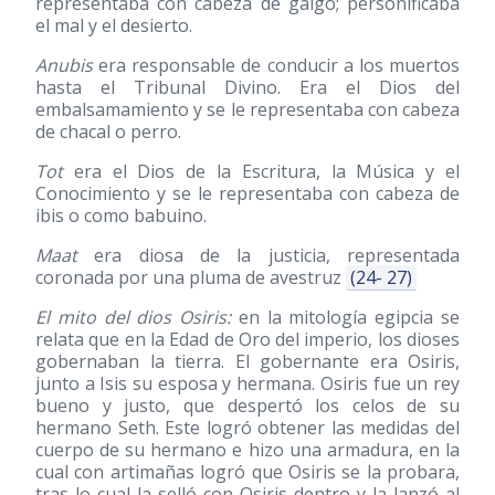
representaba con cabeza de galgo; personificaba
el mal y el desierto.
Anubis
era responsable de conducir a los muertos
hasta el Tribunal Divino. Era el Dios del
embalsamamiento y se le representaba con cabeza
de chacal o perro.
Tot
era el Dios de la Escritura, la Música y el
Conocimiento y se le representaba con cabeza de
ibis o como babuino.
Maat
era diosa de la justicia, representada
coronada por una pluma de avestruz
(24- 27)
El mito del dios Osiris:
en la mitología egipcia se
relata que en la Edad de Oro del imperio, los dioses
gobernaban la tierra. El gobernante era Osiris,
junto a Isis su esposa y hermana. Osiris fue un rey
bueno y justo, que despertó los celos de su
hermano Seth. Este logró obtener las medidas del
cuerpo de su hermano e hizo una armadura, en la
cual con artimañas logró que Osiris se la probara,
tras lo cual la selló con Osiris dentro y la lanzó al