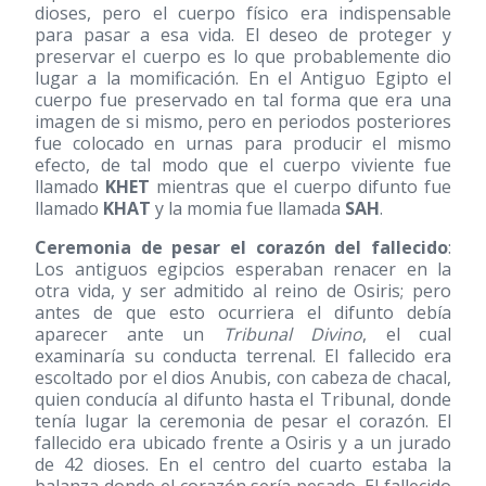
dioses, pero el cuerpo físico era indispensable
para pasar a esa vida. El deseo de proteger y
preservar el cuerpo es lo que probablemente dio
lugar a la momificación. En el Antiguo Egipto el
cuerpo fue preservado en tal forma que era una
imagen de si mismo, pero en periodos posteriores
fue colocado en urnas para producir el mismo
efecto, de tal modo que el cuerpo viviente fue
llamado
KHET
mientras que el cuerpo difunto fue
llamado
KHAT
y la momia fue llamada
SAH
.
Ceremonia de pesar el corazón del fallecido
:
Los antiguos egipcios esperaban renacer en la
otra vida, y ser admitido al reino de Osiris; pero
antes de que esto ocurriera el difunto debía
aparecer ante un
Tribunal Divino
, el cual
examinaría su conducta terrenal. El fallecido era
escoltado por el dios Anubis, con cabeza de chacal,
quien conducía al difunto hasta el Tribunal, donde
tenía lugar la ceremonia de pesar el corazón. El
fallecido era ubicado frente a Osiris y a un jurado
de 42 dioses. En el centro del cuarto estaba la
balanza donde el corazón sería pesado. El fallecido