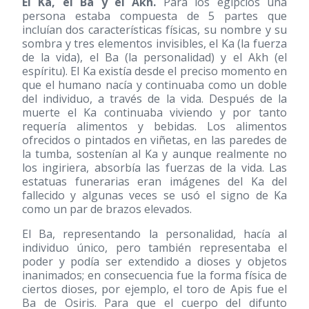
El Ka, el Ba y el Akh.
Para los egipcios una
persona estaba compuesta de 5 partes que
incluían dos características físicas, su nombre y su
sombra y tres elementos invisibles, el Ka (la fuerza
de la vida), el Ba (la personalidad) y el Akh (el
espíritu). El Ka existía desde el preciso momento en
que el humano nacía y continuaba como un doble
del individuo, a través de la vida. Después de la
muerte el Ka continuaba viviendo y por tanto
requería alimentos y bebidas. Los alimentos
ofrecidos o pintados en viñetas, en las paredes de
la tumba, sostenían al Ka y aunque realmente no
los ingiriera, absorbía las fuerzas de la vida. Las
estatuas funerarias eran imágenes del Ka del
fallecido y algunas veces se usó el signo de Ka
como un par de brazos elevados.
El Ba, representando la personalidad, hacía al
individuo único, pero también representaba el
poder y podía ser extendido a dioses y objetos
inanimados; en consecuencia fue la forma física de
ciertos dioses, por ejemplo, el toro de Apis fue el
Ba de Osiris. Para que el cuerpo del difunto