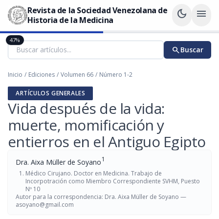
Revista de la Sociedad Venezolana de
dark_mode
menu
Historia de la Medicina
47%
search
Buscar
Inicio
/
Ediciones
/
Volumen 66
/
Número 1-2
ARTÍCULOS GENERALES
Vida después de la vida:
muerte, momificación y
entierros en el Antiguo Egipto
1
Dra. Aixa Müller de Soyano
Médico Cirujano. Doctor en Medicina. Trabajo de
Incorpotración como Miembro Correspondiente SVHM, Puesto
Nº 10
Autor para la correspondencia: Dra. Aixa Müller de Soyano —
asoyano@gmail.com