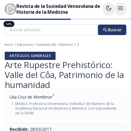
Revista de la Sociedad Venezolana de
dark_mode
menu
Historia de la Medicina
54%
search
Buscar
Inicio
/
Ediciones
/
Volumen 66
/
Número 1-2
ARTÍCULOS GENERALES
Arte Rupestre Prehistórico:
Valle del Côa, Patrimonio de la
humanidad
1
Lilia Cruz de Montbrun
Medico. Profesora Universitaria. Individuo de Numero de la
Academia Nacional de Medicina y Miembro Correspondiente
de la SVHM
Recibido:
28/03/2017