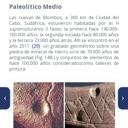
Paleolítico Medio
Las cuevas de Blombos, a 300 km de Ciudad del
Cabo, Sudáfrica, estuvieron habitadas por el
H
sapiensdurante
3 fases: la primera hace 140.000-
100.000 años, la segunda iniciada hace 80.000 años
y la tercera 73.000 años atrás. Allí se encontró en el
año 2011
(29)
un grabado geométrico sobre una
piedra de mineral de hierro ocre de 70.000 años de
antigüedad (Fig 14B.) y conjuntos de elementos de
hace 100.000 años consideradoscomo talleres de
pintura:
SIGUIENTE ARTÍCULO
ARTÍCULO ANTERIOR
Historia de la Especialización
Patología mamaria en el arte
en Medicina Crítica del Servicio
Autónomo Hospital
Universitario de Maracaibo