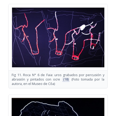
Fig 11. Roca N° 6 de Faia: uros grabados por percusión y
abrasión y pintados con ocre
(18)
(Foto tomada por la
autora, en el Museo de Côa)