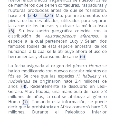
de mamíferos que tienen cortaduras, raspaduras y
rupturas producidas antes de que se fosilizaran,
hace 3,4
(3,42 – 3,24)
Ma, por instrumentos de
piedra de bordes afilados, utilizados para separar
la carne de los huesos y extraer la médula ósea
(6)
. Su localización geográfica coincide con la
distribución de
Australopitecus afarensis
, la
especie a la cual pertenecen Lucy y Selam, dos
famosos fósiles de esta especie ancestral de los
humanos, a la cual se le atribuye ahora el uso de
herramientas y el consumo de carne
(6)
La fecha asignada al origen del género
Homo
se
ha ido modificando con nuevos descubrimientos de
fósiles. Se cree que las especies
H. hábiles
y
H.
rudolfensis
se originaron hace 2,4 millones de
años
(4)
. Recientemente se descubrió en Ledi-
Geraru, Afar, Etiopía, una mandíbula de hace 2,8
millones de años, la cual se atribuye al género
Homo
(7)
. Tomando esta información, se puede
decir que la prehistoria en África comenzó hace 2,8
millones. Durante el Paleolítico Inferior