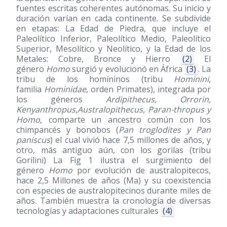
fuentes escritas coherentes autónomas. Su inicio y
duración varían en cada continente. Se subdivide
en etapas: La Edad de Piedra, que incluye el
Paleolítico Inferior, Paleolítico Medio, Paleolítico
Superior, Mesolítico y Neolítico, y la Edad de los
Metales: Cobre, Bronce y Hierro
(2)
El
género
Homo
surgió y evolucionó en África
(3)
. La
tribu de los homíninos (tribu
Hominini
,
familia
Hominidae
, orden Primates), integrada por
los géneros
Ardipithecus, Orrorin,
Kenyanthropus,Australopithecus, Paran-thropus y
Homo
, comparte un ancestro común con los
chimpancés y bonobos (
Pan troglodites y Pan
paniscus
) el cual vivió hace 7,5 millones de años, y
otro, más antiguo aún, con los gorilas (tribu
Gorilini) La Fig 1 ilustra el surgimiento del
género
Homo
por evolución de australopitecos,
hace 2,5 Millones de años (Ma) y su coexistencia
con especies de australopitecinos durante miles de
años. También muestra la cronología de diversas
tecnologías y adaptaciones culturales
(4)