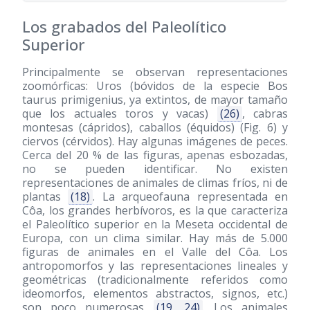
Los grabados del Paleolítico
Superior
Principalmente se observan representaciones
zoomórficas: Uros (bóvidos de la especie Bos
taurus primigenius, ya extintos, de mayor tamaño
que los actuales toros y vacas)
(26)
, cabras
montesas (cápridos), caballos (équidos) (Fig. 6) y
ciervos (cérvidos). Hay algunas imágenes de peces.
Cerca del 20 % de las figuras, apenas esbozadas,
no se pueden identificar. No existen
representaciones de animales de climas fríos, ni de
plantas
(18)
. La arqueofauna representada en
Côa, los grandes herbívoros, es la que caracteriza
el Paleolítico superior en la Meseta occidental de
Europa, con un clima similar. Hay más de 5.000
figuras de animales en el Valle del Côa. Los
antropomorfos y las representaciones lineales y
geométricas (tradicionalmente referidos como
ideomorfos, elementos abstractos, signos, etc.)
son poco numerosas
(19, 24)
. Los animales