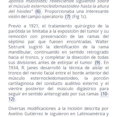
apófisis mastoides; redesciende siguiendo sobre
el músculo esternocleidomastoideo hasta la altura
del hioides”
(6)
. Proporcionaba una interesante
visión del campo operatorio
(7)
(Fig 1c).
Previo a 1921, el tratamiento quirúrgico de la
parótida se limitaba a la exposición del tumor y su
remoción con preservación de las ramas del
séptimo par que fuesen encontradas. Walter
Sistrunk sugirió la identificación de la rama
mandibular, continuando en sentido retrogrado
hacia el tronco, y completar la disección de todas
sus divisiones antes de extirpar el tumor
(9)
. En
1934, R. Janes desarrolló la técnica de aislar el
tronco del nervio facial entre el borde anterior del
músculo esternocleidomastoideo, la porción
cartilaginosa del conducto auditivo externo y el
vientre posterior del músculo digástrico para
seguir en sentido anterogrado por sus ramas
(10-
12)
.
Diversas modificaciones a la incisión descrita por
Avelino Gutiérrez le siguieron en Latinoamérica y