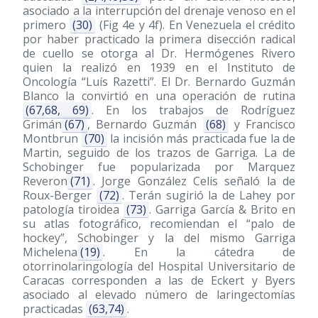
asociado a la interrupción del drenaje venoso en el
primero
(30)
(Fig 4e y 4f). En Venezuela el crédito
por haber practicado la primera disección radical
de cuello se otorga al Dr. Hermógenes Rivero
quien la realizó en 1939 en el Instituto de
Oncología “Luís Razetti”. El Dr. Bernardo Guzmán
Blanco la convirtió en una operación de rutina
(67,68, 69)
. En los trabajos de Rodríguez
Grimán
(67)
, Bernardo Guzmán
(68)
y Francisco
Montbrun
(70)
la incisión más practicada fue la de
Martin, seguido de los trazos de Garriga. La de
Schobinger fue popularizada por Marquez
Reveron
(71)
. Jorge González Celis señaló la de
Roux-Berger
(72)
. Terán sugirió la de Lahey por
patología tiroidea
(73)
. Garriga García & Brito en
su atlas fotográfico, recomiendan el “palo de
hockey”, Schobinger y la del mismo Garriga
Michelena
(19)
. En la cátedra de
otorrinolaringología del Hospital Universitario de
Caracas corresponden a las de Eckert y Byers
asociado al elevado número de laringectomías
practicadas
(63,74)
.