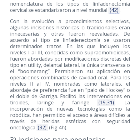
nomenclatura de los tipos de linfadenectomía
cervical se estandarizaron a nivel mundial
(42)
.
Con la evolución a procedimientos selectivos,
algunas incisiones históricas o tradicionales eran
innecesarias y otras fueron reevaluadas. De
acuerdo al tipo de linfadenectomía se usaron
determinados trazos. En las que incluyen los
niveles I al III, conocidas como supraomohioideas,
fueron abordadas por modificaciones discretas del
tipo en utility, delantal lateral, la única transversa o
el “boomerang”. Permitieron su aplicación en
operaciones combinadas de cavidad oral. Para los
niveles II al IV, nombradas como laterales, el
abordaje de preferencia fue en “palo de Hockey” o
el doble de Garriga. Facilitó las intervenciones en
tiroides, laringe y faringe
(19,31)
. La
incorporación de nuevas tecnologías como la
robótica, han permitido el acceso a áreas difíciles a
través de heridas estéticas con seguridad
oncológica
(32)
(Fig 4h).
3) Incisiones para neoplasias