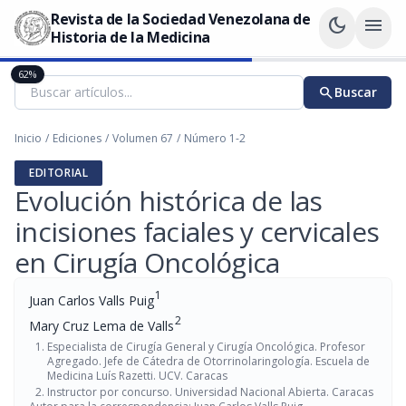
Revista de la Sociedad Venezolana de
dark_mode
menu
Historia de la Medicina
62%
search
Buscar
Inicio
/
Ediciones
/
Volumen 67
/
Número 1-2
EDITORIAL
Evolución histórica de las
incisiones faciales y cervicales
en Cirugía Oncológica
1
Juan Carlos Valls Puig
2
Mary Cruz Lema de Valls
Especialista de Cirugía General y Cirugía Oncológica. Profesor
Agregado. Jefe de Cátedra de Otorrinolaringología. Escuela de
Medicina Luís Razetti. UCV. Caracas
Instructor por concurso. Universidad Nacional Abierta. Caracas