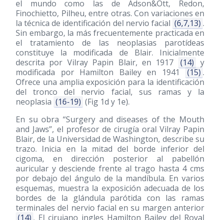
el mundo como las de Adson&Ott, Redon,
Finochietto, Pilheu, entre otras. Con variaciones en
la técnica de identificación del nervio facial
(6,7,13)
.
Sin embargo, la más frecuentemente practicada en
el tratamiento de las neoplasias parotídeas
constituye la modificada de Blair. Inicialmente
descrita por Vilray Papin Blair, en 1917
(14)
y
modificada por Hamilton Bailey en 1941
(15)
.
Ofrece una amplia exposición para la identificación
del tronco del nervio facial, sus ramas y la
neoplasia
(16-19)
(Fig 1d y 1e).
En su obra “Surgery and diseases of the Mouth
and Jaws”, el profesor de cirugía oral Vilray Papin
Blair, de la Universidad de Washington, describe su
trazo. Inicia en la mitad del borde inferior del
cigoma, en dirección posterior al pabellón
auricular y desciende frente al trago hasta 4 cms
por debajo del ángulo de la mandíbula. En varios
esquemas, muestra la exposición adecuada de los
bordes de la glándula parótida con las ramas
terminales del nervio facial en su margen anterior
(14)
. El cirujano ingles Hamilton Bailey del Royal