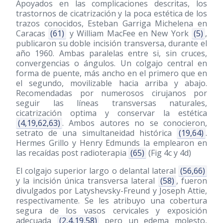
Apoyados en las complicaciones descritas, los
trastornos de cicatrización y la poca estética de los
trazos conocidos, Esteban Garriga Michelena en
Caracas
(61)
y William MacFee en New York
(5)
,
publicaron su doble incisión transversa, durante el
año 1960. Ambas paralelas entre si, sin cruces,
convergencias o ángulos. Un colgajo central en
forma de puente, más ancho en el primero que en
el segundo, movilizable hacia arriba y abajo.
Recomendadas por numerosos cirujanos por
seguir las líneas transversas naturales,
cicatrización optima y conservar la estética
(4,19,62,63)
. Ambos autores no se conocieron,
setrato de una simultaneidad histórica
(19,64)
.
Hermes Grillo y Henry Edmunds la emplearon en
las recaídas post radioterapia
(65)
(Fig 4c y 4d)
El colgajo superior largo o delantal lateral
(56,66)
y la incisión única transversa lateral
(58)
, fueron
divulgados por Latyshevsky-Freund y Joseph Attie,
respectivamente. Se les atribuyo una cobertura
segura de los vasos cervicales y exposición
adecuada
(2,4,19,58)
pero un edema molesto,