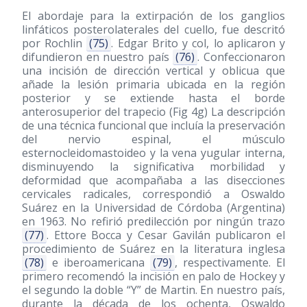
El abordaje para la extirpación de los ganglios
linfáticos posterolaterales del cuello, fue descritó
por Rochlin
(75)
. Edgar Brito y col, lo aplicaron y
difundieron en nuestro país
(76)
. Confeccionaron
una incisión de dirección vertical y oblicua que
añade la lesión primaria ubicada en la región
posterior y se extiende hasta el borde
anterosuperior del trapecio (Fig 4g) La descripción
de una técnica funcional que incluía la preservación
del nervio espinal, el músculo
esternocleidomastoideo y la vena yugular interna,
disminuyendo la significativa morbilidad y
deformidad que acompañaba a las disecciones
cervicales radicales, correspondió a Oswaldo
Suárez en la Universidad de Córdoba (Argentina)
en 1963. No refirió predilección por ningún trazo
(77)
. Ettore Bocca y Cesar Gavilán publicaron el
procedimiento de Suárez en la literatura inglesa
(78)
e iberoamericana
(79)
, respectivamente. El
primero recomendó la incisión en palo de Hockey y
el segundo la doble “Y” de Martin. En nuestro país,
durante la década de los ochenta, Oswaldo