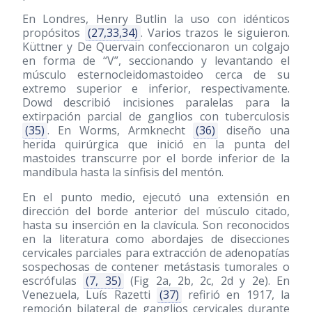
En Londres, Henry Butlin la uso con idénticos
propósitos
(27,33,34)
. Varios trazos le siguieron.
Küttner y De Quervain confeccionaron un colgajo
en forma de “V”, seccionando y levantando el
músculo esternocleidomastoideo cerca de su
extremo superior e inferior, respectivamente.
Dowd describió incisiones paralelas para la
extirpación parcial de ganglios con tuberculosis
(35)
. En Worms, Armknecht
(36)
diseño una
herida quirúrgica que inició en la punta del
mastoides transcurre por el borde inferior de la
mandíbula hasta la sínfisis del mentón.
En el punto medio, ejecutó una extensión en
dirección del borde anterior del músculo citado,
hasta su inserción en la clavícula. Son reconocidos
en la literatura como abordajes de disecciones
cervicales parciales para extracción de adenopatías
sospechosas de contener metástasis tumorales o
escrófulas
(7, 35)
(Fig 2a, 2b, 2c, 2d y 2e). En
Venezuela, Luís Razetti
(37)
refirió en 1917, la
remoción bilateral de ganglios cervicales durante