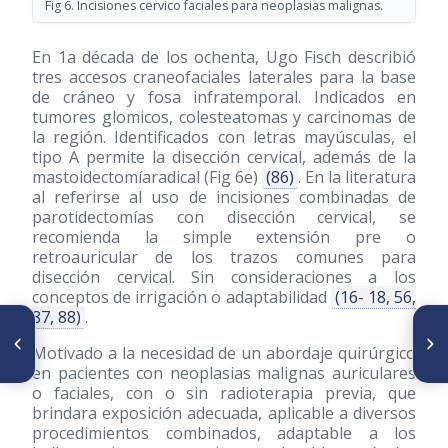
Fig 6. Incisiones cervico faciales para neoplasias malignas.
En 1a década de los ochenta, Ugo Fisch describió
tres accesos craneofaciales laterales para la base
de cráneo y fosa infratemporal. Indicados en
tumores glomicos, colesteatomas y carcinomas de
la región. Identificados con letras mayúsculas, el
tipo A permite la disección cervical, además de la
mastoidectomíaradical (Fig 6e)
(86)
. En la literatura
al referirse al uso de incisiones combinadas de
parotidectomías con disección cervical, se
recomienda la simple extensión pre o
retroauricular de los trazos comunes para
disección cervical. Sin consideraciones a los
conceptos de irrigación o adaptabilidad
(16- 18, 56,
87, 88)
.
ARTÍCULO ANTERIOR
SIGUIENTE ARTÍCULO
Cirujanos que formaron parte
Normativas universitarias de
Motivado a la necesidad de un abordaje quirúrgico
de las Juntas Directivas de la
estudios generales y médicos
en pacientes con neoplasias malignas auriculares
Sociedad Venezolanade
en sus primeros 500 años.
o faciales, con o sin radioterapia previa, que
Obstetricia y Ginecología
Siglos XII-XVII
brindara exposición adecuada, aplicable a diversos
procedimientos combinados, adaptable a los