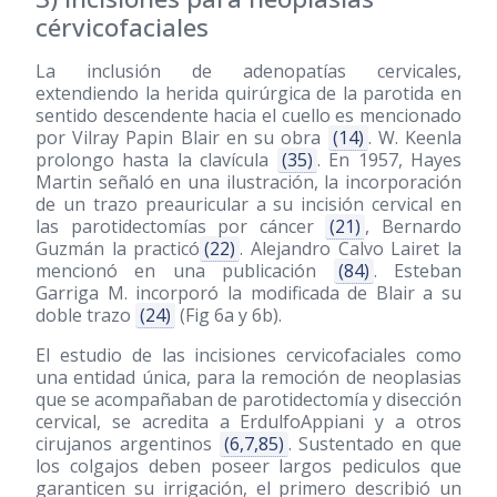
cérvicofaciales
La inclusión de adenopatías cervicales,
extendiendo la herida quirúrgica de la parotida en
sentido descendente hacia el cuello es mencionado
por Vilray Papin Blair en su obra
(14)
. W. Keenla
prolongo hasta la clavícula
(35)
. En 1957, Hayes
Martin señaló en una ilustración, la incorporación
de un trazo preauricular a su incisión cervical en
las parotidectomías por cáncer
(21)
, Bernardo
Guzmán la practicó
(22)
. Alejandro Calvo Lairet la
mencionó en una publicación
(84)
. Esteban
Garriga M. incorporó la modificada de Blair a su
doble trazo
(24)
(Fig 6a y 6b).
El estudio de las incisiones cervicofaciales como
una entidad única, para la remoción de neoplasias
que se acompañaban de parotidectomía y disección
cervical, se acredita a ErdulfoAppiani y a otros
cirujanos argentinos
(6,7,85)
. Sustentado en que
los colgajos deben poseer largos pediculos que
garanticen su irrigación, el primero describió un