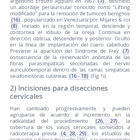
argentino Erdulfo Appiani en 1967
(7)
, describió
un abordaje periauricular conocido como “Lifting
modificado” para la remoción de tumores benignos
(16)
, popularizado en Venezuela por Mijares & col
(8)
. Iniciado en la región temporal, desciende y
contornea el lóbulo de la oreja. Continua en
dirección oblicua, descendente y posterior. Oculto
en la línea de implantación del cuero cabelludo.
Previene la aparición del Síndrome de Frey
(7)
consecuencia de la reinervación anómala de las
fibras parasimpaticas seccionadas del nervio
auriculotemporal dentro de las ramas simpáticas
seudomotoras cutáneas
(16 - 18)
(Fig 1i).
2) Incisiones para disecciones
cervicales
Han cambiado progresivamente y pueden
agruparse de acuerdo al incremento en la
radicalidad del procedimiento
(26, 27)
, la
cobertura de los vasos cervicales sometidos a
radioterapia previa
(4, 28, 29)
, los estudios de
irrigación cutánea del cuello (30 ), a la comprensión