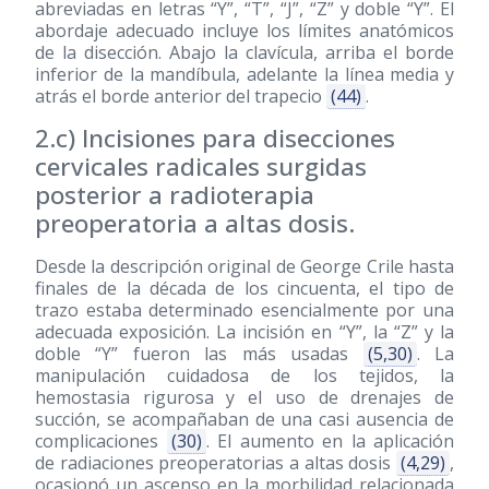
abreviadas en letras “Y”, “T”, “J”, “Z” y doble “Y”. El
abordaje adecuado incluye los límites anatómicos
de la disección. Abajo la clavícula, arriba el borde
inferior de la mandíbula, adelante la línea media y
atrás el borde anterior del trapecio
(44)
.
2.c) Incisiones para disecciones
cervicales radicales surgidas
posterior a radioterapia
preoperatoria a altas dosis.
Desde la descripción original de George Crile hasta
finales de la década de los cincuenta, el tipo de
trazo estaba determinado esencialmente por una
adecuada exposición. La incisión en “Y”, la “Z” y la
doble “Y” fueron las más usadas
(5,30)
. La
manipulación cuidadosa de los tejidos, la
hemostasia rigurosa y el uso de drenajes de
succión, se acompañaban de una casi ausencia de
complicaciones
(30)
. El aumento en la aplicación
de radiaciones preoperatorias a altas dosis
(4,29)
,
ocasionó un ascenso en la morbilidad relacionada