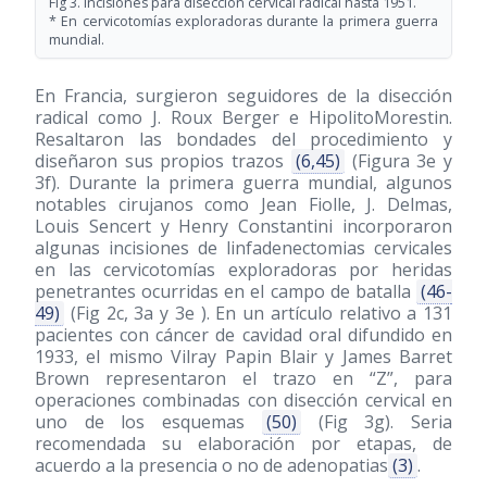
Fig 3. Incisiones para diseccion cervical radical hasta 1951.
* En cervicotomías exploradoras durante la primera guerra
mundial.
En Francia, surgieron seguidores de la disección
radical como J. Roux Berger e HipolitoMorestin.
Resaltaron las bondades del procedimiento y
diseñaron sus propios trazos
(6,45)
(Figura 3e y
3f). Durante la primera guerra mundial, algunos
notables cirujanos como Jean Fiolle, J. Delmas,
Louis Sencert y Henry Constantini incorporaron
algunas incisiones de linfadenectomias cervicales
en las cervicotomías exploradoras por heridas
penetrantes ocurridas en el campo de batalla
(46-
49)
(Fig 2c, 3a y 3e ). En un artículo relativo a 131
pacientes con cáncer de cavidad oral difundido en
1933, el mismo Vilray Papin Blair y James Barret
Brown representaron el trazo en “Z”, para
operaciones combinadas con disección cervical en
uno de los esquemas
(50)
(Fig 3g). Seria
recomendada su elaboración por etapas, de
acuerdo a la presencia o no de adenopatias
(3)
.