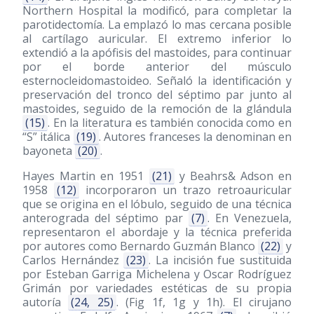
Northern Hospital la modificó, para completar la
parotidectomía. La emplazó lo mas cercana posible
al cartílago auricular. El extremo inferior lo
extendió a la apófisis del mastoides, para continuar
por el borde anterior del músculo
esternocleidomastoideo. Señaló la identificación y
preservación del tronco del séptimo par junto al
mastoides, seguido de la remoción de la glándula
(15)
. En la literatura es también conocida como en
“S” itálica
(19)
. Autores franceses la denominan en
bayoneta
(20)
.
Hayes Martin en 1951
(21)
y Beahrs& Adson en
1958
(12)
incorporaron un trazo retroauricular
que se origina en el lóbulo, seguido de una técnica
anterograda del séptimo par
(7)
. En Venezuela,
representaron el abordaje y la técnica preferida
por autores como Bernardo Guzmán Blanco
(22)
y
Carlos Hernández
(23)
. La incisión fue sustituida
por Esteban Garriga Michelena y Oscar Rodríguez
Grimán por variedades estéticas de su propia
autoría
(24, 25)
. (Fig 1f, 1g y 1h). El cirujano