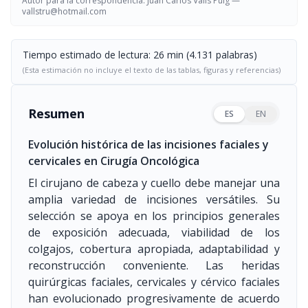
Autor para la correspondencia: Juan Carlos Valls Puig —
vallstru@hotmail.com
Tiempo estimado de lectura: 26 min (4.131 palabras)
(Esta estimación no incluye el texto de las tablas, figuras y referencias)
Resumen
ES
EN
Evolución histórica de las incisiones faciales y
cervicales en Cirugía Oncológica
El cirujano de cabeza y cuello debe manejar una
amplia variedad de incisiones versátiles. Su
selección se apoya en los principios generales
de exposición adecuada, viabilidad de los
colgajos, cobertura apropiada, adaptabilidad y
reconstrucción conveniente. Las heridas
quirúrgicas faciales, cervicales y cérvico faciales
han evolucionado progresivamente de acuerdo