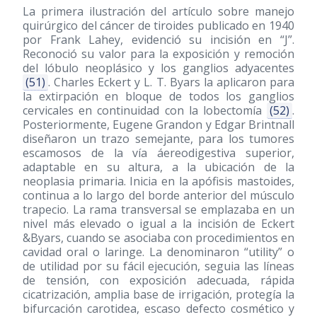
La primera ilustración del artículo sobre manejo
quirúrgico del cáncer de tiroides publicado en 1940
por Frank Lahey, evidenció su incisión en “J”.
Reconoció su valor para la exposición y remoción
del lóbulo neoplásico y los ganglios adyacentes
(51)
. Charles Eckert y L. T. Byars la aplicaron para
la extirpación en bloque de todos los ganglios
cervicales en continuidad con la lobectomía
(52)
.
Posteriormente, Eugene Grandon y Edgar Brintnall
diseñaron un trazo semejante, para los tumores
escamosos de la vía áereodigestiva superior,
adaptable en su altura, a la ubicación de la
neoplasia primaria. Inicia en la apófisis mastoides,
continua a lo largo del borde anterior del músculo
trapecio. La rama transversal se emplazaba en un
nivel más elevado o igual a la incisión de Eckert
&Byars, cuando se asociaba con procedimientos en
cavidad oral o laringe. La denominaron “utility” o
de utilidad por su fácil ejecución, seguia las líneas
de tensión, con exposición adecuada, rápida
cicatrización, amplia base de irrigación, protegía la
bifurcación carotidea, escaso defecto cosmético y