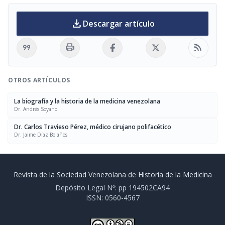
download
Descargar artículo
format_quote
print
rss_feed
OTROS ARTÍCULOS
La biografía y la historia de la medicina venezolana
Dr. Andrés Soyano
Dr. Carlos Travieso Pérez, médico cirujano polifacético
Dr. Jaime Díaz Bolaños
Revista de la Sociedad Venezolana de Historia de la Medicina
Depósito Legal Nº: pp 194502CA94
ISSN: 0560-4567