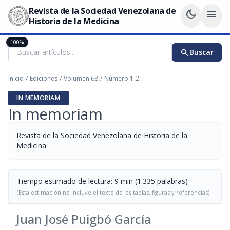
Revista de la Sociedad Venezolana de
dark_mode
menu
Historia de la Medicina
100%
search
Buscar
Inicio
/
Ediciones
/
Volumen 68
/
Número 1-2
IN MEMORIAM
In memoriam
Revista de la Sociedad Venezolana de Historia de la
Medicina
Tiempo estimado de lectura: 9 min (1.335 palabras)
(Esta estimación no incluye el texto de las tablas, figuras y referencias)
Juan José Puigbó García