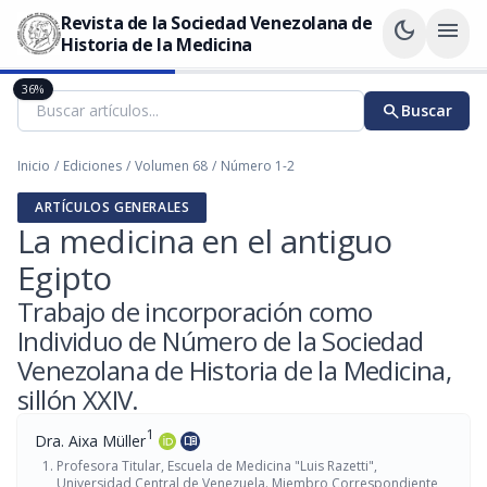
Revista de la Sociedad Venezolana de
dark_mode
menu
Historia de la Medicina
36%
search
Buscar
Inicio
/
Ediciones
/
Volumen 68
/
Número 1-2
ARTÍCULOS GENERALES
La medicina en el antiguo
Egipto
Trabajo de incorporación como
Individuo de Número de la Sociedad
Venezolana de Historia de la Medicina,
sillón XXIV.
1
Dra. Aixa Müller
menu_book
Profesora Titular, Escuela de Medicina "Luis Razetti",
Universidad Central de Venezuela. Miembro Correspondiente