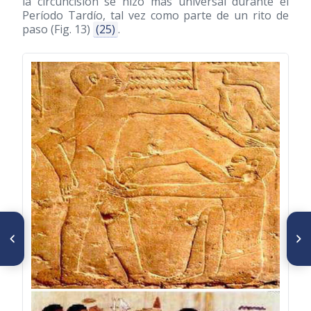
la circuncisión se hizo más universal durante el
Período Tardío, tal vez como parte de un rito de
paso (Fig. 13)
(25)
.
ARTÍCULO ANTERIOR
SIGUIENTE ARTÍCULO
Aspectos políticos, jurídicos y
Juicio Crítico del trabajo "La
académicos de los estudios
medicina en el antiguo Egipto"
médicos universitarios en
de la Dra. Aixa Müller
Venezuela 1763-1827