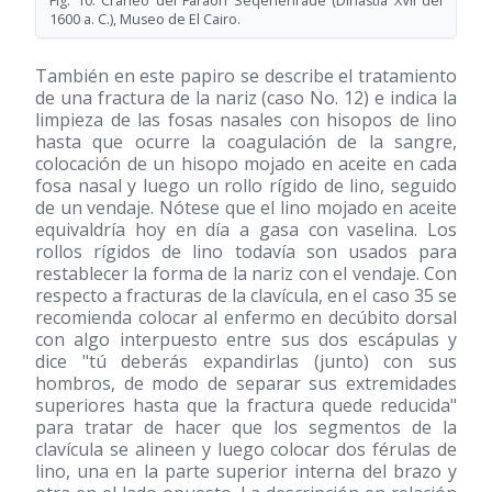
Fig. 10. Cráneo del Faraón Seqenenrade (Dinastía XVII del
1600 a. C.), Museo de El Cairo.
También en este papiro se describe el tratamiento
de una fractura de la nariz (caso No. 12) e indica la
limpieza de las fosas nasales con hisopos de lino
hasta que ocurre la coagulación de la sangre,
colocación de un hisopo mojado en aceite en cada
fosa nasal y luego un rollo rígido de lino, seguido
de un vendaje. Nótese que el lino mojado en aceite
equivaldría hoy en día a gasa con vaselina. Los
rollos rígidos de lino todavía son usados para
restablecer la forma de la nariz con el vendaje. Con
respecto a fracturas de la clavícula, en el caso 35 se
recomienda colocar al enfermo en decúbito dorsal
con algo interpuesto entre sus dos escápulas y
dice "tú deberás expandirlas (junto) con sus
hombros, de modo de separar sus extremidades
superiores hasta que la fractura quede reducida"
para tratar de hacer que los segmentos de la
clavícula se alineen y luego colocar dos férulas de
lino, una en la parte superior interna del brazo y