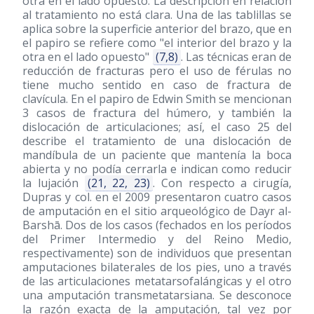
otra en el lado opuesto. La descripción en relación
al tratamiento no está clara. Una de las tablillas se
aplica sobre la superficie anterior del brazo, que en
el papiro se refiere como "el interior del brazo y la
otra en el lado opuesto"
(7,8)
. Las técnicas eran de
reducción de fracturas pero el uso de férulas no
tiene mucho sentido en caso de fractura de
clavícula. En el papiro de Edwin Smith se mencionan
3 casos de fractura del húmero, y también la
dislocación de articulaciones; así, el caso 25 del
describe el tratamiento de una dislocación de
mandíbula de un paciente que mantenía la boca
abierta y no podía cerrarla e indican como reducir
la lujación
(21, 22, 23)
. Con respecto a cirugía,
Dupras y col. en el 2009 presentaron cuatro casos
de amputación en el sitio arqueológico de Dayr al-
Barshā. Dos de los casos (fechados en los períodos
del Primer Intermedio y del Reino Medio,
respectivamente) son de individuos que presentan
amputaciones bilaterales de los pies, uno a través
de las articulaciones metatarsofalángicas y el otro
una amputación transmetatarsiana. Se desconoce
la razón exacta de la amputación, tal vez por