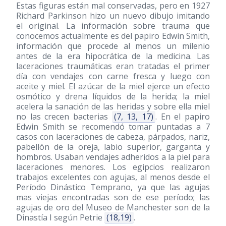
Estas figuras están mal conservadas, pero en 1927
Richard Parkinson hizo un nuevo dibujo imitando
el original. La información sobre trauma que
conocemos actualmente es del papiro Edwin Smith,
información que procede al menos un milenio
antes de la era hipocrática de la medicina. Las
laceraciones traumáticas eran tratadas el primer
día con vendajes con carne fresca y luego con
aceite y miel. El azúcar de la miel ejerce un efecto
osmótico y drena líquidos de la herida; la miel
acelera la sanación de las heridas y sobre ella miel
no las crecen bacterias
(7, 13, 17)
. En el papiro
Edwin Smith se recomendó tomar puntadas a 7
casos con laceraciones de cabeza, párpados, nariz,
pabellón de la oreja, labio superior, garganta y
hombros. Usaban vendajes adheridos a la piel para
laceraciones menores. Los egipcios realizaron
trabajos excelentes con agujas, al menos desde el
Período Dinástico Temprano, ya que las agujas
mas viejas encontradas son de ese período; las
agujas de oro del Museo de Manchester son de la
Dinastía I según Petrie
(18,19)
.