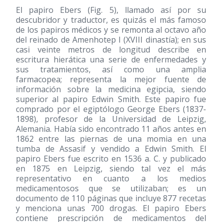
El papiro Ebers (Fig. 5), llamado así por su
descubridor y traductor, es quizás el más famoso
de los papiros médicos y se remonta al octavo año
del reinado de Amenhotep I (XVIII dinastía); en sus
casi veinte metros de longitud describe en
escritura hierática una serie de enfermedades y
sus tratamientos, así como una amplia
farmacopea; representa la mejor fuente de
información sobre la medicina egipcia, siendo
superior al papiro Edwin Smith. Este papiro fue
comprado por el egiptólogo George Ebers
(1837-
1898)
, profesor de la Universidad de Leipzig,
Alemania. Había sido encontrado 11 años antes en
1862 entre las piernas de una momia en una
tumba de Assasif y vendido a Edwin Smith. El
papiro Ebers fue escrito en 1536 a. C. y publicado
en 1875 en Leipzig, siendo tal vez el más
representativo en cuanto a los medios
medicamentosos que se utilizaban; es un
documento de 110 páginas que incluye 877 recetas
y menciona unas 700 drogas. El papiro Ebers
contiene prescripción de medicamentos del