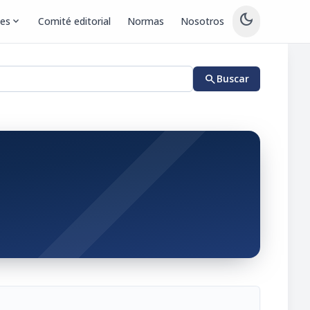
dark_mode
nes
expand_more
Comité editorial
Normas
Nosotros
search
Buscar