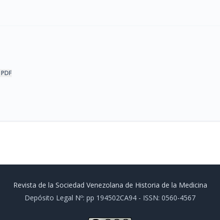
 PDF
Revista de la Sociedad Venezolana de Historia de la Medicina
Depósito Legal Nº: pp 194502CA94 - ISSN: 0560-4567