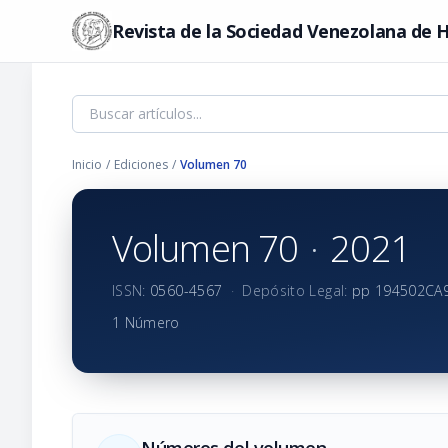
Revista de la Sociedad Venezolana de H
Inicio
/
Ediciones
/
Volumen 70
Volumen 70
·
2021
ISSN:
0560-4567
·
Depósito Legal:
pp 194502CA
1 Número