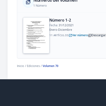
Números del volumen
collections_bookmark
1 Número
Número 1-2
Fecha:
31/12/2021
Enero-Diciembre
open_in_new
picture_as_pdf
Ver número
Descargar
11 ARTÍCULOS
Inicio
/
Ediciones
/
Volumen 70