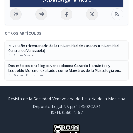
download
Descargar artículo
format_quote
print
rss_feed
OTROS ARTÍCULOS
2021: Año tricentenario de la Universidad de Caracas (Universidad
Central de Venezuela)
Dr. Andrés Soyano
Dos médicos oncólogos venezolanos: Gerardo Hernández y
Leopoldo Moreno, exaltados como Maestros de la Mastología en
Latinoamérica
Dr. Gonzalo Barrios Lugo
Revista de la Sociedad Venezolana de Historia de la Medicina
Depósito Legal Nº: pp 194502CA94
ISSN: 0560-4567