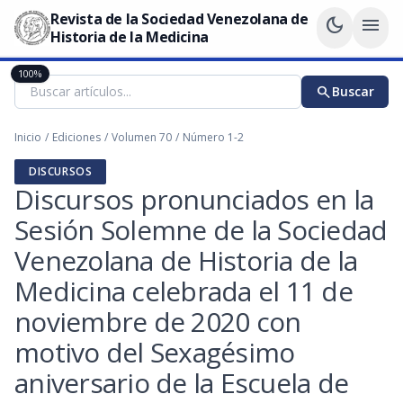
Revista de la Sociedad Venezolana de
dark_mode
menu
Historia de la Medicina
100%
search
Buscar
Inicio
/
Ediciones
/
Volumen 70
/
Número 1-2
DISCURSOS
Discursos pronunciados en la
Sesión Solemne de la Sociedad
Venezolana de Historia de la
Medicina celebrada el 11 de
noviembre de 2020 con
motivo del Sexagésimo
aniversario de la Escuela de