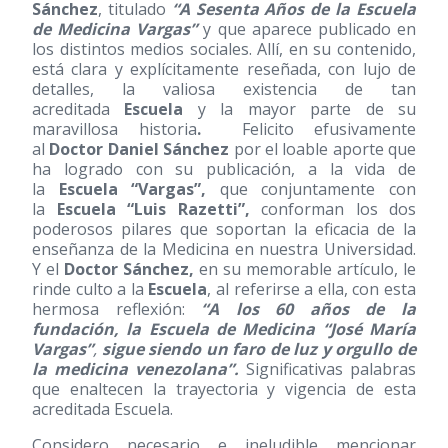
Sánchez
, titulado
“A
Sesenta Años de la Escuela
de Medicina Vargas”
y que aparece publicado en
los distintos medios sociales. Allí, en su contenido,
está clara y explícitamente reseñada, con lujo de
detalles, la valiosa existencia de tan
acreditada
Escuela
y la mayor parte de su
maravillosa historia
.
Felicito efusivamente
al
Doctor Daniel Sánchez
por el loable aporte que
ha logrado con su publicación, a la vida de
la
Escuela “Vargas”,
que conjuntamente con
la
Escuela “Luis
Razetti”,
conforman los dos
poderosos pilares que soportan la eficacia de la
enseñanza de la Medicina en nuestra Universidad.
Y el
Doctor Sánchez,
en su memorable artículo, le
rinde culto a la
Escuela
, al referirse a ella, con esta
hermosa reflexión:
“A los 60 años de la
fundación, la Escuela de Medicina “José María
Vargas”
,
sigue siendo un faro de luz y orgullo de
la medicina venezolana”.
Significativas palabras
que enaltecen la trayectoria y vigencia de esta
acreditada Escuela.
Considero necesario e ineludible mencionar