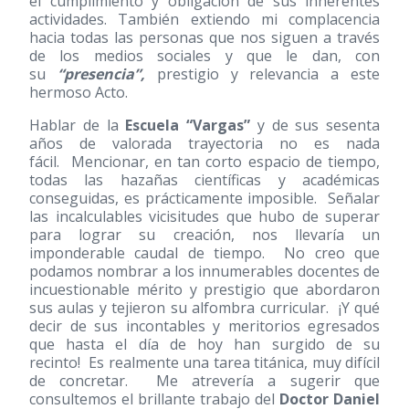
el cumplimiento y obligación de sus inherentes
actividades. También extiendo mi complacencia
hacia todas las personas que nos siguen a través
de los medios sociales y que le dan, con
su
“presencia”,
prestigio y relevancia a este
hermoso Acto.
Hablar de la
Escuela “Vargas”
y de sus sesenta
años de valorada trayectoria no es nada
fácil. Mencionar, en tan corto espacio de tiempo,
todas las hazañas científicas y académicas
conseguidas, es prácticamente imposible. Señalar
las incalculables vicisitudes que hubo de superar
para lograr su creación, nos llevaría un
imponderable caudal de tiempo. No creo que
podamos nombrar a los innumerables docentes de
incuestionable mérito y prestigio que abordaron
sus aulas y tejieron su alfombra curricular. ¡Y qué
decir de sus incontables y meritorios egresados
que hasta el día de hoy han surgido de su
recinto! Es realmente una tarea titánica, muy difícil
de concretar. Me atrevería a sugerir que
consultemos el brillante trabajo del
Doctor Daniel