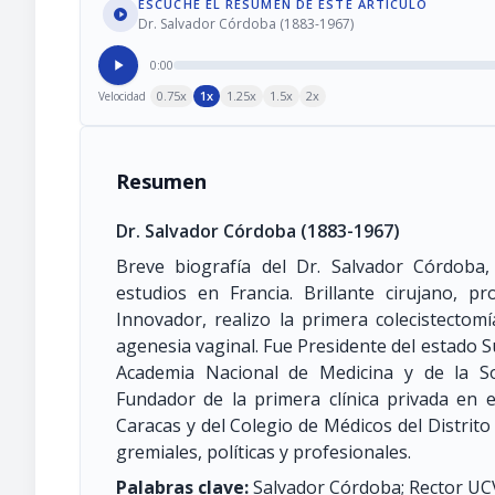
ESCUCHE EL RESUMEN DE ESTE ARTÍCULO
Dr. Salvador Córdoba (1883-1967)
0:00
0.75x
1x
1.25x
1.5x
2x
Velocidad
Resumen
Dr. Salvador Córdoba
(1883-1967)
Breve biografía del Dr. Salvador Córdoba
estudios en Francia. Brillante cirujano, p
Innovador, realizo la primera colecistectom
agenesia vaginal. Fue Presidente del estado S
Academia Nacional de Medicina y de la So
Fundador de la primera clínica privada en
Caracas y del Colegio de Médicos del Distrit
gremiales, políticas y profesionales.
Palabras clave:
Salvador Córdoba; Rector UCV