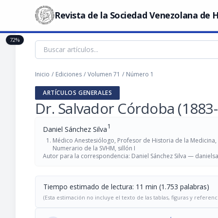
Revista de la Sociedad Venezolana de H
72%
Inicio
/
Ediciones
/
Volumen 71
/
Número 1
ARTÍCULOS GENERALES
Dr. Salvador Córdoba (1883
1
Daniel Sánchez Silva
Médico Anestesiólogo, Profesor de Historia de la Medicina, 
Numerario de la SVHM, sillón I
Autor para la correspondencia: Daniel Sánchez Silva —
daniel
Tiempo estimado de lectura: 11 min (1.753 palabras)
(Esta estimación no incluye el texto de las tablas, figuras y referenc