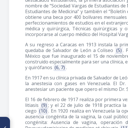
destacados estudiantes, la primera asociación 
nombre de “Sociedad Vargas de Estudiantes de Me
Estudiantes de Medicina” y también el “Boletín 
obtiene una beca por 400 bolívares mensuales 
perfeccionamientos de estudios en el extranjer
médica y quirúrgica, Técnicas quirúrgicas y 
incorporarse al cuerpo médico del Hospital Varg
A su regreso a Caracas en 1913 instala la prim
quedaba de Salvador de León a Coliseo
(5)
. 
México que fue inaugurado el 15 de noviembre 
construido especialmente para ser una clínica, el
y quirófanos
(6, 7)
.
En 1917 en su clínica privada de Salvador de Leó
la anestesia con gases en Venezuela. El Dr
anestesiar un paciente que opero el mismo Dr.
El 16 de febrero de 1917 realiza por primera vez
litiasis
(9)
; y el 22 de julio de 1918 practica 
ciego
(10)
. En 1920 realiza en Venezuela la o
ausencia congénita de la vagina, la cual públic
congénita: Ausencia de vagina, operación 
ARTÍCULO ANTERIOR