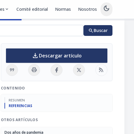
dark_mode
nes
expand_more
Comité editorial
Normas
Nosotros
search
Buscar
download
Descargar artículo
format_quote
print
rss_feed
CONTENIDO
RESUMEN
REFERENCIAS
OTROS ARTÍCULOS
Dos años de pandemia