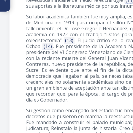
Reveusudamiricaine de medicine et chirugie
(11
Dr. Ceferino Alegría Mauricio
(1913-1979)
sus aportes a la literatura médica por sus innu
Su labor académica también fue muy amplia, es
de Medicina en 1919 para ocupar el sillón N°
fallecimiento, el Dr. José Gregorio Hernández,
academia en 1922 con el trabajo “Datos para 
colecistectomía”
(13)
. El juicio crítico se lo r
Ochoa
(14)
. Fue presidente de la Academia N
presidente del VI Congreso Venezolano de Cienc
con la reciente muerte del General Juan Vicen
Contreras, nuevo presidente de la república, d
Sucre. Es evidente que ante el fin de la dic
democracia que llegaban al país, se necesitab
credenciales no solamente académicas sino de
un gran ambiente de aceptación ante tan distin
que recordar que, para la época, el cargo de p
día es Gobernador.
Su gestión como encargado del estado fue brev
decretos que pusieron en marcha la reestructura
Fue mandado a construir el palacio municipal
judicatura; Reinstalo la junta de historia; Cre