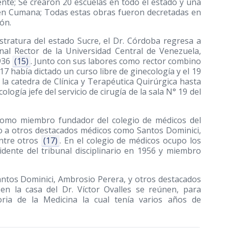
ente; Se crearon 20 escuelas en todo el estado y una
en Cumana; Todas estas obras fueron decretadas en
ón.
stratura del estado Sucre, el Dr. Córdoba regresa a
nal Rector de la Universidad Central de Venezuela,
1936
(15)
. Junto con sus labores como rector combino
7 había dictado un curso libre de ginecología y el 19
 la catedra de Clínica y Terapéutica Quirúrgica hasta
logía jefe del servicio de cirugía de la sala N° 19 del
como miembro fundador del colegio de médicos del
to a otros destacados médicos como Santos Dominici,
ntre otros
(17)
. En el colegio de médicos ocupo los
idente del tribunal disciplinario en 1956 y miembro
 Santos Dominici, Ambrosio Perera, y otros destacados
en la casa del Dr. Víctor Ovalles se reúnen, para
oria de la Medicina la cual tenía varios años de