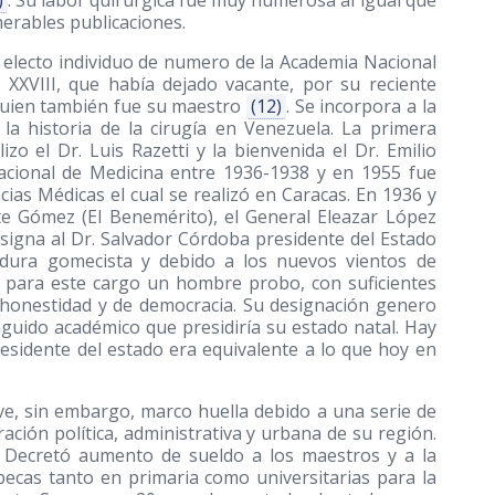
)
. Su labor quirúrgica fue muy numerosa al igual que
merables publicaciones.
 electo individuo de numero de la Academia Nacional
 XXVIII, que había dejado vacante, por su reciente
 quien también fue su maestro
(12)
. Se incorpora a la
la historia de la cirugía en Venezuela. La primera
ealizo el Dr. Luis Razetti y la bienvenida el Dr. Emilio
acional de Medicina entre 1936-1938 y en 1955 fue
ias Médicas el cual se realizó en Caracas. En 1936 y
te Gómez (El Benemérito), el General Eleazar López
esigna al Dr. Salvador Córdoba presidente del Estado
tadura gomecista y debido a los nuevos vientos de
a para este cargo un hombre probo, con suficientes
 honestidad y de democracia. Su designación genero
guido académico que presidiría su estado natal. Hay
residente del estado era equivalente a lo que hoy en
e, sin embargo, marco huella debido a una serie de
ción política, administrativa y urbana de su región.
; Decretó aumento de sueldo a los maestros y a la
o becas tanto en primaria como universitarias para la