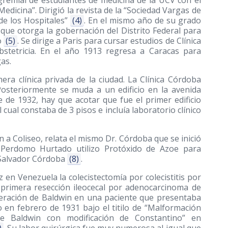
gremial de estudiantes de medicina de la UCV con el
dicina”. Dirigió la revista de la “Sociedad Vargas de
de los Hospitales”
(4)
. En el mismo año de su grado
que otorga la gobernación del Distrito Federal para
o
(5)
. Se dirige a Paris para cursar estudios de Clínica
obstetricia. En el año 1913 regresa a Caracas para
as.
era clínica privada de la ciudad. La Clínica Córdoba
Posteriormente se muda a un edificio en la avenida
de 1932, hay que acotar que fue el primer edificio
 cual constaba de 3 pisos e incluía laboratorio clínico
n a Coliseo, relata el mismo Dr. Córdoba que se inició
. Perdomo Hurtado utilizo Protóxido de Azoe para
 Salvador Córdoba
(8)
.
 en Venezuela la colecistectomía por colecistitis por
la primera resección ileocecal por adenocarcinoma de
peración de Baldwin en una paciente que presentaba
o en febrero de 1931 bajo el titilo de “Malformación
de Baldwin con modificación de Constantino” en