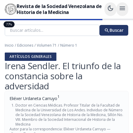
Revista de la Sociedad Venezolana de
dark_mode
menu
Historia de la Medicina
77%
search
Buscar
Inicio
/
Ediciones
/
Volumen 71
/
Número 1
ARTÍCULOS GENERALES
Irena Sendler. El triunfo de la
constancia sobre la
adversidad
1
Eliéxer Urdaneta Carruyo
Doctor en Ciencias Médicas. Profesor Titular de la Facultad de
Medicina de la Universidad de Los Andes. Individuo de Número
de la Sociedad Venezolana de Historia de la Medicina, Sillón No.
VIII. Miembro de la Sociedad Internacional de Historia de la
Medicina
Autor para la correspondencia: Eliéxer Urdaneta Carruyo —