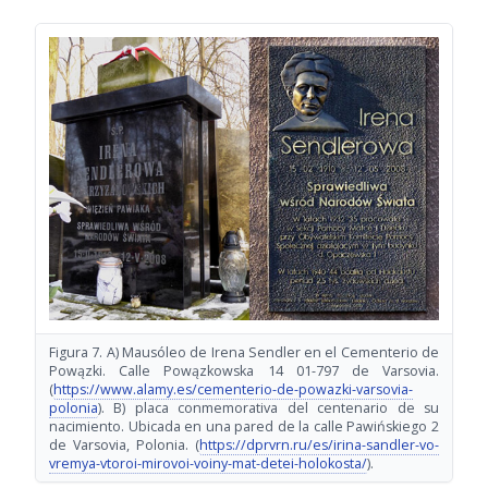
Figura 7. A) Mausóleo de Irena Sendler en el Cementerio de
Powązki. Calle Powązkowska 14 01-797 de Varsovia.
(
https://www.alamy.es/cementerio-de-powazki-varsovia-
polonia
). B) placa conmemorativa del centenario de su
nacimiento. Ubicada en una pared de la calle Pawińskiego 2
de Varsovia, Polonia. (
https://dprvrn.ru/es/irina-sandler-vo-
vremya-vtoroi-mirovoi-voiny-mat-detei-holokosta/
).