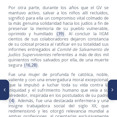
Por otra parte, durante los años que el GV se
mantuvo activo, salvar a los niños allí recluidos,
significó para ella un compromiso vital colmado de
la más genuina solidaridad hacia los judíos a fin de
preservar la memoria de su pueblo vulnerable,
oprimido y humillado
(39)
. Al concluir la IIGM
cientos de sus colaboradores dejaron constancia
de su colosal proeza al ratificar en su totalidad sus
informes entregados al
Comité de Salvamento de
Judíos Supervivientes
referentes a más de dos mil
quinientos niños salvados por ella, de una muerte
segura
(16,28)
.
Fue una mujer de profunda fe católica, noble,
valiente y con una envergadura moral excepcional;
que la impulsó a luchar toda su vida contra la
ARTÍCULO ANTERIOR
SIGUIENTE ARTÍCULO
iniquidad y el sufrimiento humano que veía a su
Magísteres y doctores en
Dr. José Antonio Ravelo Celis:
Venezuela: nuevos títulos
paladín de la Mastología en
alrededor, inspirada en los postulados de su padre
nobiliarios en entredicho
nuestro país
(4)
. Además, fue una destacada enfermera y una
insigne trabajadora social del siglo XX, que
redimensionó y les otorgó relevancia mundial a
ambas profesiones, al orientarlas exclusivamente