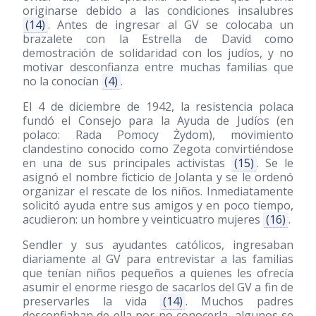
originarse debido a las condiciones insalubres
(14)
. Antes de ingresar al GV se colocaba un
brazalete con la Estrella de David como
demostración de solidaridad con los judíos, y no
motivar desconfianza entre muchas familias que
no la conocían
(4)
.
El 4 de diciembre de 1942, la resistencia polaca
fundó el Consejo para la Ayuda de Judíos (en
polaco: Rada Pomocy Żydom), movimiento
clandestino conocido como Zegota convirtiéndose
en una de sus principales activistas
(15)
. Se le
asignó el nombre ficticio de Jolanta y se le ordenó
organizar el rescate de los niños. Inmediatamente
solicitó ayuda entre sus amigos y en poco tiempo,
acudieron: un hombre y veinticuatro mujeres
(16)
.
Sendler y sus ayudantes católicos, ingresaban
diariamente al GV para entrevistar a las familias
que tenían niños pequeños a quienes les ofrecía
asumir el enorme riesgo de sacarlos del GV a fin de
preservarles la vida
(14)
. Muchos padres
desconfiaban de ella por no conocerla, algunos se