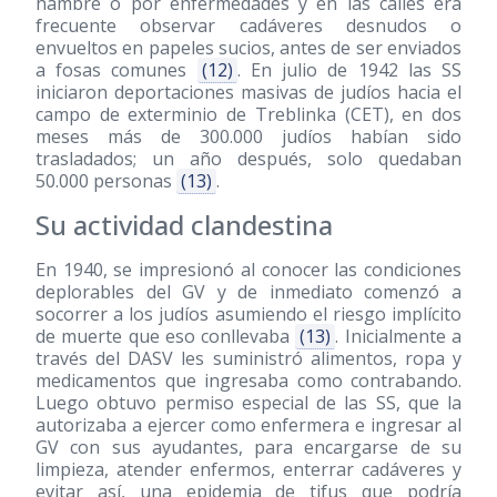
hambre o por enfermedades y en las calles era
frecuente observar cadáveres desnudos o
envueltos en papeles sucios, antes de ser enviados
a fosas comunes
(12)
. En julio de 1942 las SS
iniciaron deportaciones masivas de judíos hacia el
campo de exterminio de Treblinka (CET), en dos
meses más de 300.000 judíos habían sido
trasladados; un año después, solo quedaban
50.000 personas
(13)
.
Su actividad clandestina
En 1940, se impresionó al conocer las condiciones
deplorables del GV y de inmediato comenzó a
socorrer a los judíos asumiendo el riesgo implícito
de muerte que eso conllevaba
(13)
. Inicialmente a
través del DASV les suministró alimentos, ropa y
medicamentos que ingresaba como contrabando.
Luego obtuvo permiso especial de las SS, que la
autorizaba a ejercer como enfermera e ingresar al
GV con sus ayudantes, para encargarse de su
limpieza, atender enfermos, enterrar cadáveres y
evitar así, una epidemia de tifus que podría