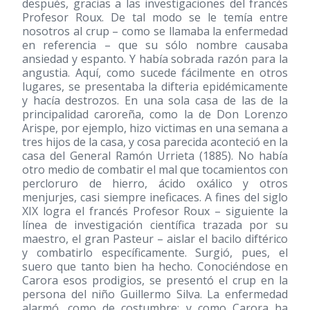
después, gracias a las investigaciones del francés
Profesor Roux. De tal modo se le temía entre
nosotros al crup – como se llamaba la enfermedad
en referencia – que su sólo nombre causaba
ansiedad y espanto. Y había sobrada razón para la
angustia. Aquí, como sucede fácilmente en otros
lugares, se presentaba la difteria epidémicamente
y hacía destrozos. En una sola casa de las de la
principalidad caroreña, como la de Don Lorenzo
Arispe, por ejemplo, hizo victimas en una semana a
tres hijos de la casa, y cosa parecida aconteció en la
casa del General Ramón Urrieta (1885). No había
otro medio de combatir el mal que tocamientos con
percloruro de hierro, ácido oxálico y otros
menjurjes, casi siempre ineficaces. A fines del siglo
XIX logra el francés Profesor Roux – siguiente la
línea de investigación científica trazada por su
maestro, el gran Pasteur – aislar el bacilo diftérico
y combatirlo específicamente. Surgió, pues, el
suero que tanto bien ha hecho. Conociéndose en
Carora esos prodigios, se presentó el crup en la
persona del niño Guillermo Silva. La enfermedad
alarmó, como de costumbre; y como Carora ha