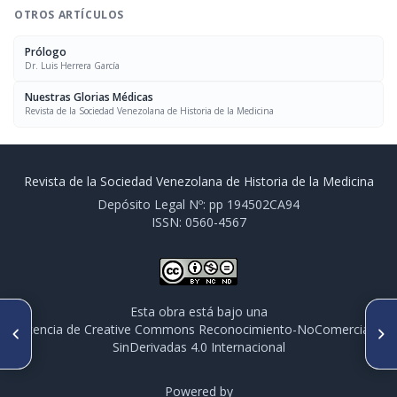
OTROS ARTÍCULOS
Prólogo
Dr. Luis Herrera García
Nuestras Glorias Médicas
Revista de la Sociedad Venezolana de Historia de la Medicina
Revista de la Sociedad Venezolana de Historia de la Medicina
Depósito Legal Nº: pp 194502CA94
ISSN: 0560-4567
Esta obra está bajo una
ARTÍCULO ANTERIOR
SIGUIENTE ARTÍCULO
licencia de Creative Commons Reconocimiento-NoComercial-
Trabajos antiguos de historia
Almanaque de historia médica
SinDerivadas 4.0 Internacional
médica venezolana
(Reproducción)
Powered by