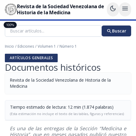
Revista de la Sociedad Venezolana de
dark_mode
menu
Historia de la Medicina
100%
search
Buscar
Inicio
/
Ediciones
/
Volumen 1
/
Número 1
ARTÍCULOS GENERALES
Documentos históricos
Revista de la Sociedad Venezolana de Historia de la
Medicina
Tiempo estimado de lectura: 12 min (1.874 palabras)
(Esta estimación no incluye el texto de las tablas, figuras y referencias)
Es una de las entregas de la Sección “Medicina e
Historia”, que en meses pasados publicó nuestro