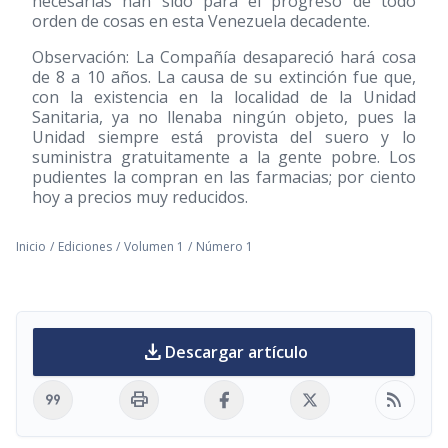
necesarias han sido para el progreso de todo
orden de cosas en esta Venezuela decadente.
Observación: La Compañía desapareció hará cosa
de 8 a 10 años. La causa de su extinción fue que,
con la existencia en la localidad de la Unidad
Sanitaria, ya no llenaba ningún objeto, pues la
Unidad siempre está provista del suero y lo
suministra gratuitamente a la gente pobre. Los
pudientes la compran en las farmacias; por ciento
hoy a precios muy reducidos.
Inicio
/
Ediciones
/
Volumen 1
/
Número 1
download
Descargar artículo
format_quote
print
rss_feed