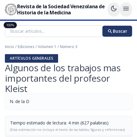
Revista de la Sociedad Venezolana de
dark_mode
menu
Historia de la Medicina
100%
search
Buscar
Inicio
/
Ediciones
/
Volumen 1
/
Número 3
ARTÍCULOS GENERALES
Algunos de los trabajos mas
importantes del profesor
Kleist
N. de la D
Tiempo estimado de lectura: 4 min (627 palabras)
(Esta estimación no incluye el texto de las tablas, figuras y referencias)