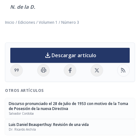
N. de la D.
Inicio
/
Ediciones
/
Volumen 1
/
Número 3
download
Descargar artículo
format_quote
print
rss_feed
OTROS ARTÍCULOS
Discurso pronunciado el 28 de Julio de 1953 con motivo de la Toma
de Posesión de la nueva Directiva
Salvador Cordoba
Luis Daniel Beauperthuy: Revisión de una vida
Dr. Ricardo Archila