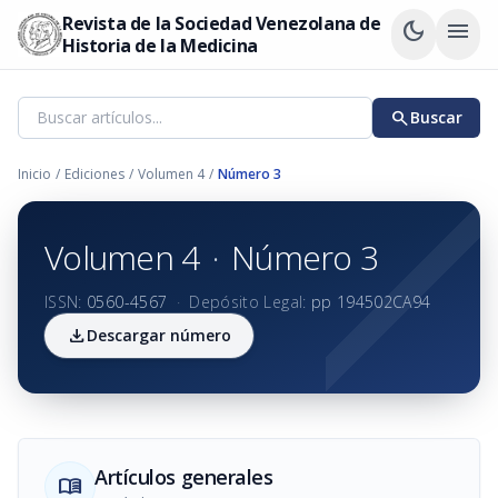
Revista de la Sociedad Venezolana de
dark_mode
menu
Historia de la Medicina
search
Buscar
Inicio
/
Ediciones
/
Volumen 4
/
Número 3
Volumen 4
·
Número 3
ISSN:
0560-4567
·
Depósito Legal:
pp 194502CA94
download
Descargar número
Artículos generales
menu_book