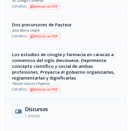
M. Zuñiga Cisneros
ESPAÑOL
Artículo en PDF
picture_as_pdf
Dos precursores de Pasteur
Jose Maria Llopis
ESPAÑOL
Artículo en PDF
picture_as_pdf
Los estudios de cirugía y farmacia en caracas a
comienzos del siglo diecinueve. Deprimente
concepto científico y social de ambas
profesiones. Proyecta el gobierno organizarlas,
reglamentarlas y dignificarlas
Hector Garcia Chuecos
ESPAÑOL
Artículo en PDF
picture_as_pdf
Discursos
menu_book
1 artículo