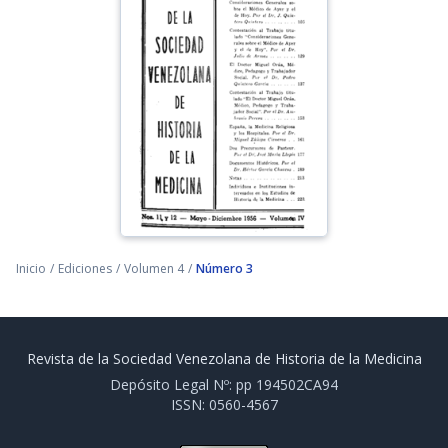
Inicio
/
Ediciones
/
Volumen 4
/
Número 3
Revista de la Sociedad Venezolana de Historia de la Medicina
Depósito Legal Nº: pp 194502CA94
ISSN: 0560-4567