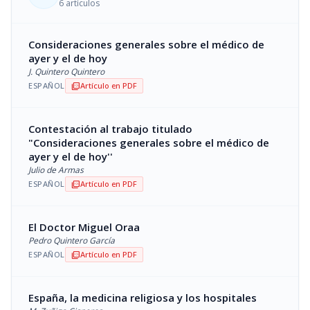
6 artículos
Consideraciones generales sobre el médico de
ayer y el de hoy
J. Quintero Quintero
ESPAÑOL
Artículo en PDF
picture_as_pdf
Contestación al trabajo titulado
"Consideraciones generales sobre el médico de
ayer y el de hoy''
Julio de Armas
ESPAÑOL
Artículo en PDF
picture_as_pdf
El Doctor Miguel Oraa
Pedro Quintero García
ESPAÑOL
Artículo en PDF
picture_as_pdf
España, la medicina religiosa y los hospitales