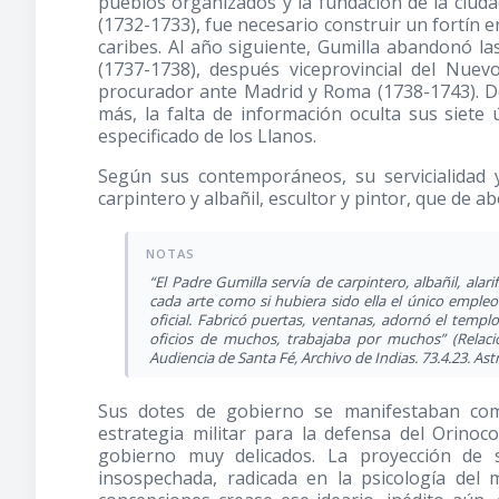
pueblos organizados y la fundación de la ciud
(1732-1733)
, fue necesario construir un fortín 
caribes. Al año siguiente, Gumilla abandonó la
(1737-1738)
, después viceprovincial del Nu
procurador ante Madrid y Roma
(1738-1743)
. 
más, la falta de información oculta sus siete
especificado de los Llanos.
Según sus contemporáneos, su servicialidad y
carpintero y albañil, escultor y pintor, que de 
“El Padre Gumilla servía de carpintero, albañil, alar
cada arte como si hubiera sido ella el único empleo 
oficial. Fabricó puertas, ventanas, adornó el templo
oficios de muchos, trabajaba por muchos” (Relac
Audiencia de Santa Fé, Archivo de Indias. 73.4.23. Astra
Sus dotes de gobierno se manifestaban como
estrategia militar para la defensa del Orinoc
gobierno muy delicados. La proyección de 
insospechada, radicada en la psicología del