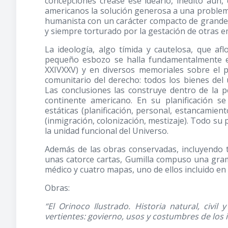
concepciones crease ese ideario, inédito aún,
americanos la solución generosa a una problemá
humanista con un carácter compacto de grandes b
y siempre torturado por la gestación de otras 
La ideología, algo tímida y cautelosa, que af
pequeño esbozo se halla fundamentalmente en
XXIVXXV) y en diversos memoriales sobre el 
comunitario del derecho: todos los bienes del
Las conclusiones las construye dentro de la 
continente americano. En su planificación se
estáticas (planificación, personal, estancamien
(inmigración, colonización, mestizaje). Todo su
la unidad funcional del Universo.
Además de las obras conservadas, incluyendo tr
unas catorce cartas, Gumilla compuso una gram
médico y cuatro mapas, uno de ellos incluido en 
Obras:
“El Orinoco Ilustrado. Historia natural, civi
vertientes: govierno, usos y costumbres de los i