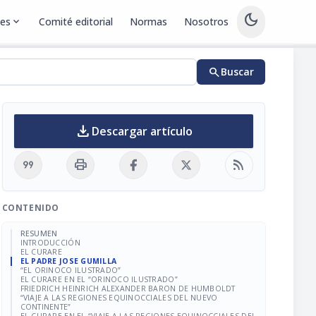
dark_mode
nes
expand_more
Comité editorial
Normas
Nosotros
search
Buscar
download
Descargar artículo
format_quote
print
rss_feed
CONTENIDO
RESUMEN
INTRODUCCIÓN
EL CURARE
EL PADRE JOSE GUMILLA
“EL ORINOCO ILUSTRADO”
EL CURARE EN EL “ORINOCO ILUSTRADO”
FRIEDRICH HEINRICH ALEXANDER BARON DE HUMBOLDT
“VIAJE A LAS REGIONES EQUINOCCIALES DEL NUEVO
CONTINENTE”