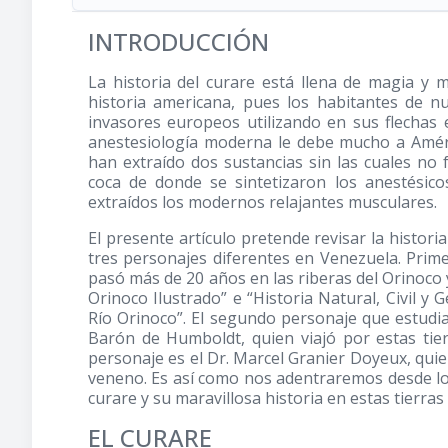
INTRODUCCIÓN
La historia del curare está llena de magia y 
historia americana, pues los habitantes de n
invasores europeos utilizando en sus flechas 
anestesiología moderna le debe mucho a Améric
han extraído dos sustancias sin las cuales no 
coca de donde se sintetizaron los anestésic
extraídos los modernos relajantes musculares.
El presente artículo pretende revisar la histor
tres personajes diferentes en Venezuela. Prim
pasó más de 20 años en las riberas del Orinoco y 
Orinoco Ilustrado” e “Historia Natural, Civil y 
Río Orinoco”. El segundo personaje que estudia
Barón de Humboldt, quien viajó por estas tier
personaje es el Dr. Marcel Granier Doyeux, quien
veneno. Es así como nos adentraremos desde lo m
curare y su maravillosa historia en estas tierra
EL CURARE