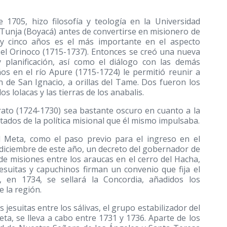
e 1705, hizo filosofía y teología en la Universidad
Tunja (Boyacá) antes de convertirse en misionero de
a y cinco años es el más importante en el aspecto
y el Orinoco
(1715-1737)
. Entonces se creó una nueva
 planificación, así como el diálogo con las demás
ños en el río Apure
(1715-1724)
le permitió reunir a
n de San Ignacio, a orillas del Tame. Dos fueron los
s lolacas y las tierras de los anabalis.
orato
(1724-1730)
sea bastante oscuro en cuanto a la
ltados de la política misional que él mismo impulsaba.
 Meta, como el paso previo para el ingreso en el
de diciembre de este año, un decreto del gobernador de
 de misiones entre los araucas en el cerro del Hacha,
esuitas y capuchinos firman un convenio que fija el
 en 1734, se sellará la Concordia, añadidos los
e la región.
jesuitas entre los sálivas, el grupo estabilizador del
ta, se lleva a cabo entre 1731 y 1736. Aparte de los