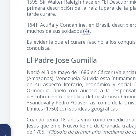
1595: Sir Walter Raleigh hace en “El Descubrimi
primera descripción de la raíz tupara de la pl
tarde curare.
1641: Acuña y Condamine, en Brasil, describier
muchos de sus soldados
(4)
.
Es evidente que el curare fascinó a los conqui
conquista.
El Padre Jose Gumilla
Nació el 3 de mayo de 1686 en Cárcer (Valencia)
(Amazonas), Venezuela. Su vida está íntimamente
en su aspecto literario, económico y social.
Orinoquia, apeló con audacia a la responsab
descubrimiento científico del misterioso Orino
*Sandoval y Pedro *Claver, así como de la Unive
Límites
(1750)
con sus ideas geográficas.
Cuando tenía 18 años vino como expedicionari
Jesús que en el Nuevo Reino de Granada trabaja
ARTÍCULO ANTERIOR
de 1705.
“Filósofo de primer año, mediano de cu
Juicio crítico sobre el trabajo