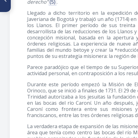
derecho”
(5)
.
Pediatría. Ciencia y Filantropía
en las publicaciones
Llegado a dicho territorio en la expedición d
científicas venezolanas del
Javeriana de Bogotá y trabajó un año
(1714)
en 
siglo XIX
los Llanos. El primer período de sus treint
desarrollista de las reducciones de los Llanos 
concepción misional, basada en la apertura y
órdenes religiosas. La experiencia de nueve a
familias del mundo betoye y crear la *reducció
puntos de su estrategia misionera: la región de lo
Parece paradójico que el tiempo de su Superi
actividad personal, en contraposición a los resu
Durante este período empezó la Misión de El
Orinoco, que se inició a finales de 1731. El 29 
Trinidad autorizaba a los jesuitas la fundación
en las bocas del río Caroní. Un año después, j
Caroní como frontera entre sus misiones y,
franciscanos, entre las tres órdenes religiosas d
La verdadera etapa de expansión de las misiones 
área que tenía como centro las bocas del río Me