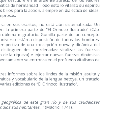
 que descubre en el ardiente aprecio de los valores
tica de hermandad. Todo esto lo vitalizó su espíritu
ríos para la acción, siempre en dialéctica de ideas,
empresas.
lora en sus escritos, no está aún sistematizada. Un
 la primera parte de “El Orinoco Ilustrado” (Cáp.
problema migratorio. Gumilla parte de un concepto
 universo están a disposición de todos los hombres.
perspectiva de una concepción nueva y dinámica del
 distinguen dos coordenadas: vitalizar las fuerzas
to de la riqueza) e injertar nuevas fuerzas dinámicas
 pensamiento se entronca en el profundo vitalismo de
es informes sobre los lindes de la misión jesuita y
ática y vocabulario de la lengua betoye, un tratado
varias ediciones de “El Orinoco Ilustrado”.
l y geográfica de este gran río y de sus caudalosas
ndios sus habitantes...”
(Madrid, 1741).