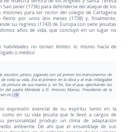
ad de Nuestra Señora de los Ángeles y Santa Teresa
en San Javier
(1736)
para defenderse del ataque de los
s misiones para ser rector del colegio de Cartagena
evo Reino por unos dos meses
(1738)
y, finalmente,
Desde su regreso
(1743)
de Europa con siete jesuitas
 últimos años de vida, que concluyó en un lugar no
 habilidades no tenían límites: lo mismo hacía de
abogado o médico:
ife, escultor, pintor, jugando con tal primor los instrumentos de
de toda su vida. Era el primero en la obra y el más infatigable
 de pintura de sus manos y, en fin, fue el que, ejercitando los
ión del padre Mimbela a D. Antonio Manso, Presidente de la
in cit.)
(5)
 expresión esencial de su espíritu: tanto en la
o como en su vida jesuita que le llevó a cargos de
su personalidad produjo un clima de adaptación
 medio ambiente. De ahí que el ensamblaje de sus