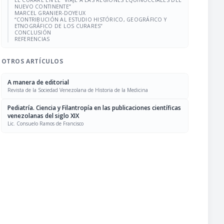
EL CURARE EN EL “VIAJE A LAS REGIONES EQUINOCCIALES DEL
NUEVO CONTINENTE”
MARCEL GRANIER-DOYEUX
“CONTRIBUCIÓN AL ESTUDIO HISTÓRICO, GEOGRÁFICO Y
ETNOGRÁFICO DE LOS CURARES”
CONCLUSIÓN
REFERENCIAS
OTROS ARTÍCULOS
A manera de editorial
Revista de la Sociedad Venezolana de Historia de la Medicina
Pediatría. Ciencia y Filantropía en las publicaciones científicas
venezolanas del siglo XIX
Lic. Consuelo Ramos de Francisco