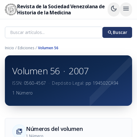
Revista de la Sociedad Venezolana de
dark_mode
menu
Historia de la Medicina
search
Buscar
Inicio
/
Ediciones
/
Volumen 56
Volumen 56
·
2007
ISSN:
0560-4567
·
Depósito Legal:
pp 194502CA94
1 Número
Números del volumen
collections_bookmark
1 Número