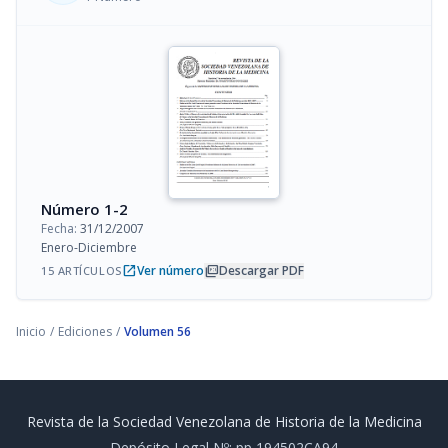
Número 1-2
Fecha:
31/12/2007
Enero-Diciembre
open_in_new
picture_as_pdf
Ver número
Descargar PDF
15 ARTÍCULOS
Inicio
/
Ediciones
/
Volumen 56
Revista de la Sociedad Venezolana de Historia de la Medicina
Depósito Legal Nº: pp 194502CA94