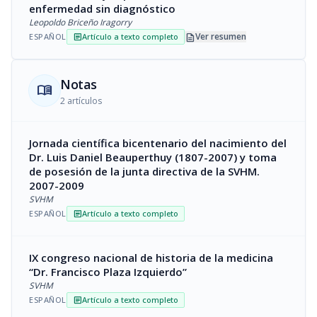
enfermedad sin diagnóstico
Leopoldo Briceño Iragorry
description
Ver resumen
ESPAÑOL
Artículo a texto completo
article
Notas
menu_book
2 artículos
Jornada científica bicentenario del nacimiento del
Dr. Luis Daniel Beauperthuy (1807-2007) y toma
de posesión de la junta directiva de la SVHM.
2007-2009
SVHM
ESPAÑOL
Artículo a texto completo
article
IX congreso nacional de historia de la medicina
“Dr. Francisco Plaza Izquierdo”
SVHM
ESPAÑOL
Artículo a texto completo
article