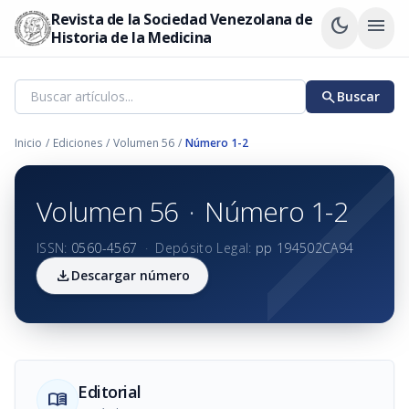
Revista de la Sociedad Venezolana de
dark_mode
menu
Historia de la Medicina
search
Buscar
Inicio
/
Ediciones
/
Volumen 56
/
Número 1-2
Volumen 56
·
Número 1-2
ISSN:
0560-4567
·
Depósito Legal:
pp 194502CA94
download
Descargar número
Editorial
menu_book