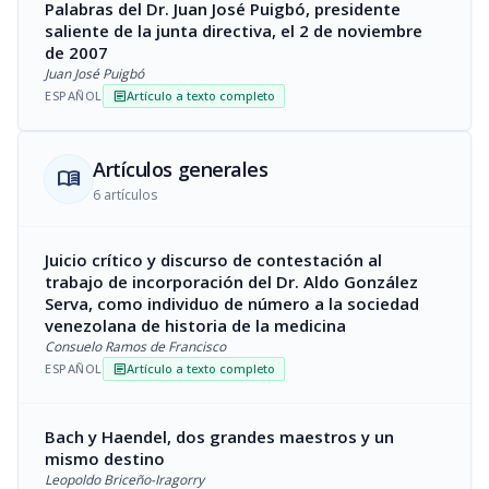
Palabras del Dr. Juan José Puigbó, presidente
saliente de la junta directiva, el 2 de noviembre
de 2007
Juan José Puigbó
ESPAÑOL
Artículo a texto completo
article
Artículos generales
menu_book
6 artículos
Juicio crítico y discurso de contestación al
trabajo de incorporación del Dr. Aldo González
Serva, como individuo de número a la sociedad
venezolana de historia de la medicina
Consuelo Ramos de Francisco
ESPAÑOL
Artículo a texto completo
article
Bach y Haendel, dos grandes maestros y un
mismo destino
Leopoldo Briceño-Iragorry