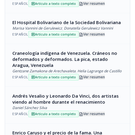
description
Ver resumen
ESPAÑOL
Artículo a texto completo
article
El Hospital Bolivariano de la Sociedad Bolivariana
Marisa Vannini de Gerulewicz
,
Donatella Gerulewicz Vannini
description
Ver resumen
ESPAÑOL
Artículo a texto completo
article
Craneología indígena de Venezuela. Cráneos no
deformados y deformados. La pica, estado
Aragua, Venezuela
Gentzane Zamakona de Arechavaleta
,
Helia Lagrange de Castillo
description
Ver resumen
ESPAÑOL
Artículo a texto completo
article
Andrés Vesalio y Leonardo Da Vinci, dos artistas
viendo al hombre durante el renacimiento
Daniel Sánchez Silva
description
Ver resumen
ESPAÑOL
Artículo a texto completo
article
Enrico Caruso y el precio de la fama. Una