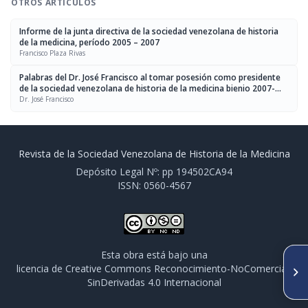
OTROS ARTÍCULOS
Informe de la junta directiva de la sociedad venezolana de historia
de la medicina, período 2005 – 2007
Francisco Plaza Rivas
Palabras del Dr. José Francisco al tomar posesión como presidente
de la sociedad venezolana de historia de la medicina bienio 2007-
2009
Dr. José Francisco
Revista de la Sociedad Venezolana de Historia de la Medicina
Depósito Legal Nº: pp 194502CA94
ISSN: 0560-4567
Esta obra está bajo una
SIGUIENTE ARTÍCULO
licencia de Creative Commons Reconocimiento-NoComercial-
Informe de la junta directiva
SinDerivadas 4.0 Internacional
de la sociedad venezolana de
historia de la medicina,
período 2005 – 2007