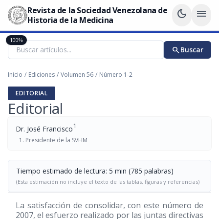
Revista de la Sociedad Venezolana de
dark_mode
menu
Historia de la Medicina
100%
search
Buscar
Inicio
/
Ediciones
/
Volumen 56
/
Número 1-2
EDITORIAL
Editorial
1
Dr. José Francisco
Presidente de la SVHM
Tiempo estimado de lectura: 5 min (785 palabras)
(Esta estimación no incluye el texto de las tablas, figuras y referencias)
La satisfacción de consolidar, con este número de
2007, el esfuerzo realizado por las juntas directivas