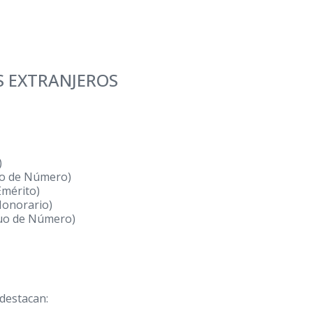
 EXTRANJEROS
)
duo de Número)
Emérito)
Honorario)
duo de Número)
 destacan: