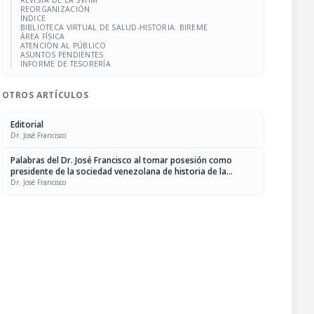
REVISTA DE LA SVHM
REORGANIZACIÓN
ÍNDICE
BIBLIOTECA VIRTUAL DE SALUD-HISTORIA. BIREME
ÁREA FÍSICA
ATENCIÓN AL PÚBLICO
ASUNTOS PENDIENTES
INFORME DE TESORERÍA
OTROS ARTÍCULOS
Editorial
Dr. José Francisco
Palabras del Dr. José Francisco al tomar posesión como
presidente de la sociedad venezolana de historia de la
medicina bienio 2007-2009
Dr. José Francisco