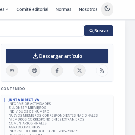
dark_mode
nes
expand_more
Comité editorial
Normas
Nosotros
search
Buscar
download
Descargar artículo
format_quote
print
rss_feed
CONTENIDO
JUNTA DIRECTIVA
INFORME DE ACTIVIDADES
SILLONES Y MIEMBROS
INDIVIDUOS DE NÚMERO
NUEVOS MIEMBROS CORRESPONDIENTES NACIONALES
MIEMBROS CORRESPONDIENTES EXTRANJEROS
COMENTARIOS FINALES
AGRADECIMIENTOS
INFORME DEL BIBLIOTECARIO. 2005-2007 *