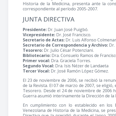
Historia de la Medicina, presenta ante la co
correspondiente al período 2005-2007.
JUNTA DIRECTIVA
Presidente:
Dr. Juan José Puigbó.
Vicepresidente:
Dr. José Francisco.
Secretario de Actas:
Dr. Luis Alfonso Colmenar
Secretario de Correspondencia y Archivo:
Dr.
Tesorero:
Dr. Julio César Potenziani.
Bibliotecario:
Dra. Consuelo Ramos de Francisc
Primer vocal:
Dra. Graciela Torres.
Segundo Vocal:
Dra. Isis Nézer de Landaeta
Tercer Vocal:
Dr. José Ramón López Gómez.
El 23 de noviembre de 2006, se recibió la renun
de la Revista. El 07 de marzo de 2007, se eligió
Tesorero. Desde el 24 de noviembre de 2006 ha
Guerra asumió interinamente la Dirección de la Re
En cumplimiento con lo establecido en los 
Venezolana de Historia de la Medicina, se pres
Directiva que la presidió durante el lapso 200