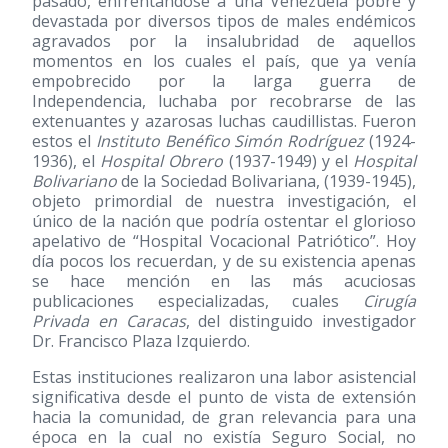
pasado, enfrentándose a una Venezuela pobre y
devastada por diversos tipos de males endémicos
agravados por la insalubridad de aquellos
momentos en los cuales el país, que ya venía
empobrecido por la larga guerra de
Independencia, luchaba por recobrarse de las
extenuantes y azarosas luchas caudillistas. Fueron
estos el
Instituto Benéfico Simón Rodríguez
(1924-
1936)
, el
Hospital Obrero
(1937-1949)
y el
Hospital
Bolivariano
de la Sociedad Bolivariana,
(1939-1945)
,
objeto primordial de nuestra investigación, el
único de la nación que podría ostentar el glorioso
apelativo de “Hospital Vocacional Patriótico”. Hoy
día pocos los recuerdan, y de su existencia apenas
se hace mención en las más acuciosas
publicaciones especializadas, cuales
Cirugía
Privada en Caracas
, del distinguido investigador
Dr. Francisco Plaza Izquierdo.
Estas instituciones realizaron una labor asistencial
significativa desde el punto de vista de extensión
hacia la comunidad, de gran relevancia para una
época en la cual no existía Seguro Social, no