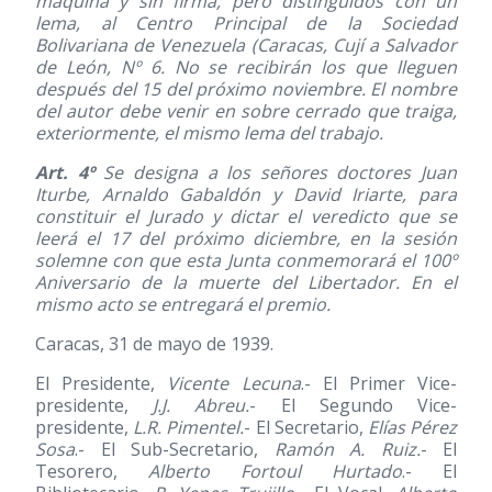
máquina y sin firma, pero distinguidos con un
lema, al Centro Principal de la Sociedad
Bolivariana de Venezuela (Caracas, Cují a Salvador
de León, Nº 6. No se recibirán los que lleguen
después del 15 del próximo noviembre. El nombre
del autor debe venir en sobre cerrado que traiga,
exteriormente, el mismo lema del trabajo.
Art. 4º
Se designa a los señores doctores Juan
Iturbe, Arnaldo Gabaldón y David Iriarte, para
constituir el Jurado y dictar el veredicto que se
leerá el 17 del próximo diciembre, en la sesión
solemne con que esta Junta conmemorará el 100º
Aniversario de la muerte del Libertador. En el
mismo acto se entregará el premio.
Caracas, 31 de mayo de 1939.
El Presidente,
Vicente Lecuna
.- El Primer Vice-
presidente,
J.J. Abreu.
- El Segundo Vice-
presidente,
L.R. Pimentel.
- El Secretario,
Elías Pérez
Sosa
.- El Sub-Secretario,
Ramón A. Ruiz.
- El
Tesorero,
Alberto Fortoul Hurtado
.- El