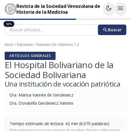
Revista de la Sociedad Venezolana de
dark_mode
menu
Historia de la Medicina
58%
search
Buscar
Inicio
/
Ediciones
/
Volumen 56
/
Número 1-2
ARTÍCULOS GENERALES
El Hospital Bolivariano de la
Sociedad Bolivariana
Una institución de vocación patriótica
Dra. Marisa Vannini de Gerulewicz
Dra. Donatella Gerulewicz Vannini
Tiempo estimado de lectura: 42 min (6.670 palabras)
(Esta estimación no incluye el texto de las tablas, figuras y referencias)