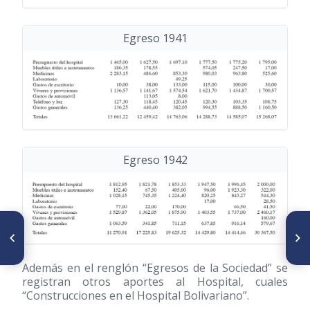
Egreso 1941
Egreso 1942
SIGUIENTE ARTÍCULO
ARTÍCULO ANTERIOR
Craneología indígena de
Evolución de la desnutrición
Venezuela. Cráneos no
mundial en el siglo XX
deformados y deformados.
Además en el renglón “Egresos de la Sociedad” se
La pica, estado Aragua,
registran otros aportes al Hospital, cuales
Venezuela
“Construcciones en el Hospital Bolivariano”.