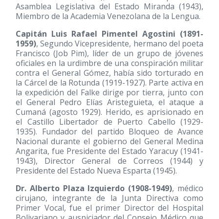
Asamblea Legislativa del Estado Miranda
(1943)
,
Miembro de la Academia Venezolana de la Lengua.
Capitán Luis Rafael Pimentel Agostini
(1891-
1959)
, Segundo Vicepresidente, hermano del poeta
Francisco (Job Pim), líder de un grupo de jóvenes
oficiales en la urdimbre de una conspiración militar
contra el General Gómez, había sido torturado en
la Cárcel de la Rotunda
(1919-1927)
. Parte activa en
la expedición del Falke dirige por tierra, junto con
el General Pedro Elías Aristeguieta, el ataque a
Cumaná (agosto 1929). Herido, es aprisionado en
el Castillo Libertador de Puerto Cabello
(1929-
1935)
. Fundador del partido Bloqueo de Avance
Nacional durante el gobierno del General Medina
Angarita, fue Presidente del Estado Yaracuy
(1941-
1943)
, Director General de Correos
(1944)
y
Presidente del Estado Nueva Esparta
(1945)
.
Dr. Alberto Plaza Izquierdo
(1908-1949)
, médico
cirujano, integrante de la Junta Directiva como
Primer Vocal, fue el primer Director del Hospital
Bolivariano y auspiciador del Consejo Médico que