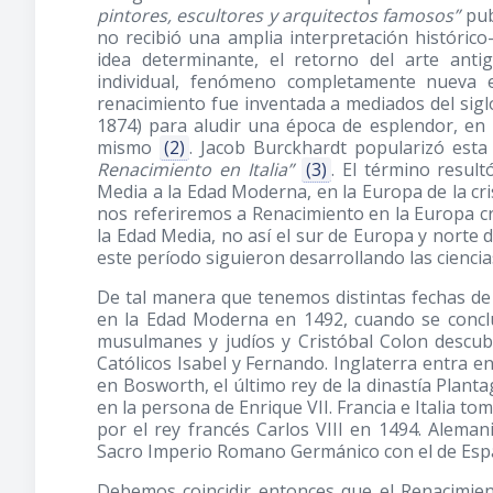
pintores, escultores y arquitectos famosos”
pub
no recibió una amplia interpretación histórico
idea determinante, el retorno del arte anti
individual, fenómeno completamente nueva en 
renacimiento fue inventada a mediados del siglo
1874)
para aludir una época de esplendor, en 
mismo
(2)
. Jacob Burckhardt popularizó est
Renacimiento en Italia”
(3)
. El término result
Media a la Edad Moderna, en la Europa de la cr
nos referiremos a Renacimiento en la Europa cr
la Edad Media, no así el sur de Europa y norte 
este período siguieron desarrollando las ciencias
De tal manera que tenemos distintas fechas de
en la Edad Moderna en 1492, cuando se conclu
musulmanes y judíos y Cristóbal Colon descu
Católicos Isabel y Fernando. Inglaterra entra 
en Bosworth, el último rey de la dinastía Planta
en la persona de Enrique VII. Francia e Italia to
por el rey francés Carlos VIII en 1494. Alemania
Sacro Imperio Romano Germánico con el de Espa
Debemos coincidir entonces que el Renacimien