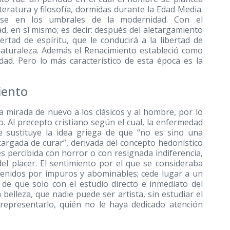
teratura y filosofía, dormidas durante la Edad Media.
rse en los umbrales de la modernidad. Con el
d, en sí mismo; es decir: después del aletargamiento
rtad de espíritu, que le conducirá a la libertad de
 naturaleza. Además el Renacimiento estableció como
idad. Pero lo más característico de esta época es la
iento
 mirada de nuevo a los clásicos y al hombre, por lo
. Al precepto cristiano según el cual, la enfermedad
se sustituye la idea griega de que “no es sino una
argada de curar”, derivada del concepto hedonístico
 es percibida con horror o con resignada indiferencia,
del placer. El sentimiento por el que se consideraba
tenidos por impuros y abominables; cede lugar a un
de que solo con el estudio directo e inmediato del
elleza, que nadie puede ser artista, sin estudiar el
epresentarlo, quién no le haya dedicado atención