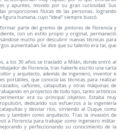
nes y apuntes, movido por su gran curiosidad. Sus
las proporciones físicas de las personas, logrando
a figura humana, cuyo “ideal” siempre buscó.
formar parte del gremio de pintores de Florencia y
iente, con un estilo propio y original, permaneció
eresándose mucho por descubrir nuevas técnicas para
argos aumentaban. Se dice que su talento era tal, que
, a los 30 años se trasladó a Milán, donde entró al
mbajador de Florencia, tras haberle escrito una carta
cultor y arquitecto, además de ingeniero, inventor e
s portátiles, que conocía las técnicas para realizar
orazados, cañones, catapultas y otras máquinas de
rabajando en proyectos de todo tipo, tanto artísticos
perimentar era su principal objetivo. Estaba muy
ropulsión, dedicando sus esfuerzos a la ingeniería
catapultas y desviar ríos, sirviendo al Duque como
es y también como arquitecto. Tras la invasión de
só a Florencia para trabajar como ingeniero militar.
 mejorando y perfeccionando su conocimiento de la