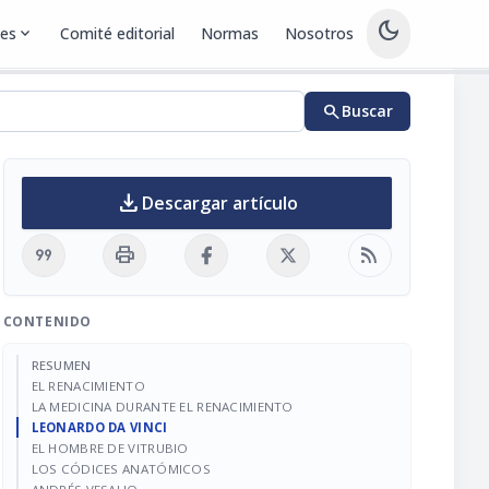
dark_mode
nes
expand_more
Comité editorial
Normas
Nosotros
search
Buscar
download
Descargar artículo
format_quote
print
rss_feed
CONTENIDO
RESUMEN
EL RENACIMIENTO
LA MEDICINA DURANTE EL RENACIMIENTO
LEONARDO DA VINCI
EL HOMBRE DE VITRUBIO
LOS CÓDICES ANATÓMICOS