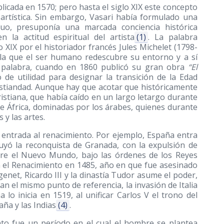
licada en 1570; pero hasta el siglo XIX este concepto
-artística. Sin embargo, Vasari había formulado una
guo, presuponía una marcada conciencia histórica
la actitud espiritual del artista
(1)
. La palabra
 XIX por el historiador francés Jules Michelet
(1798-
la que el ser humano redescubre su entorno y a sí
a palabra, cuando en 1860 publicó su gran obra
“El
ó de utilidad para designar la transición de la Edad
istiandad. Aunque hay que acotar que históricamente
istiana, que había caído en un largo letargo durante
de África, dominadas por los árabes, quienes durante
 y las artes.
 entrada al renacimiento. Por ejemplo, España entra
yó la reconquista de Granada, con la expulsión de
bre el Nuevo Mundo, bajo las órdenes de los Reyes
en el Renacimiento en 1485, año en que fue asesinado
genet, Ricardo III y la dinastía Tudor asume el poder,
man el mismo punto de referencia, la invasión de Italia
 lo inicia en 1519, al unificar Carlos V el trono del
ña y las Indias
(4)
.
to fue un período en el cual el hombre se plantea