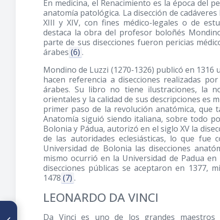
En medicina, el Renacimiento es la época del pe
anatomía patológica. La disección de cadáveres
XIII y XIV, con fines médico-legales o de est
destaca la obra del profesor boloñés Mondin
parte de sus disecciones fueron pericias médic
árabes
(6)
.
Mondino de Luzzi
(1270-1326)
publicó en 1316 
hacen referencia a disecciones realizadas por
árabes. Su libro no tiene ilustraciones, la
orientales y la calidad de sus descripciones es
primer paso de la revolución anatómica, que ta
Anatomía siguió siendo italiana, sobre todo po
Bolonia y Pádua, autorizó en el siglo XV la dis
de las autoridades eclesiásticas, lo que fue 
Universidad de Bolonia las disecciones anató
mismo ocurrió en la Universidad de Padua en 1
disecciones públicas se aceptaron en 1377, m
1478
(7)
.
LEONARDO DA VINCI
ARTÍCULO ANTERIOR
Da Vinci es uno de los grandes maestros d
Craneología indígena de