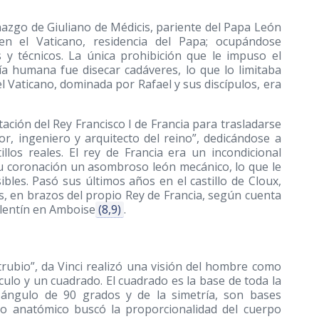
azgo de Giuliano de Médicis, pariente del Papa León
 en el Vaticano, residencia del Papa; ocupándose
 y técnicos. La única prohibición que le impuso el
ía humana fue disecar cadáveres, lo que lo limitaba
del Vaticano, dominada por Rafael y sus discípulos, era
tación del Rey Francisco I de Francia para trasladarse
r, ingeniero y arquitecto del reino”, dedicándose a
illos reales. El rey de Francia era un incondicional
u coronación un asombroso león mecánico, lo que le
bles. Pasó sus últimos años en el castillo de Cloux,
s, en brazos del propio Rey de Francia, según cuenta
alentín en Amboise
(8,9)
.
rubio”, da Vinci realizó una visión del hombre como
rculo y un cuadrado. El cuadrado es la base de toda la
l ángulo de 90 grados y de la simetría, son bases
dio anatómico buscó la proporcionalidad del cuerpo