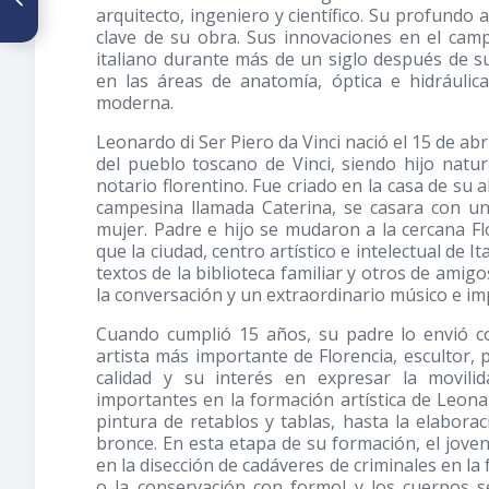
arquitecto, ingeniero y científico. Su profundo 
Venezuela. Cráneos no
deformados y deformados.
clave de su obra. Sus innovaciones en el camp
La pica, estado Aragua,
italiano durante más de un siglo después de su
Venezuela
en las áreas de anatomía, óptica e hidráulic
moderna.
Leonardo di Ser Piero da Vinci nació el 15 de ab
del pueblo toscano de Vinci, siendo hijo natur
notario florentino. Fue criado en la casa de su
campesina llamada Caterina, se casara con un
mujer. Padre e hijo se mudaron a la cercana Flo
que la ciudad, centro artístico e intelectual de I
textos de la biblioteca familiar y otros de ami
la conversación y un extraordinario músico e im
Cuando cumplió 15 años, su padre lo envió co
artista más importante de Florencia, escultor,
calidad y su interés en expresar la movili
importantes en la formación artística de Leonar
pintura de retablos y tablas, hasta la elabor
bronce. En esta etapa de su formación, el jov
en la disección de cadáveres de criminales en la 
o la conservación con formol y los cuerpos