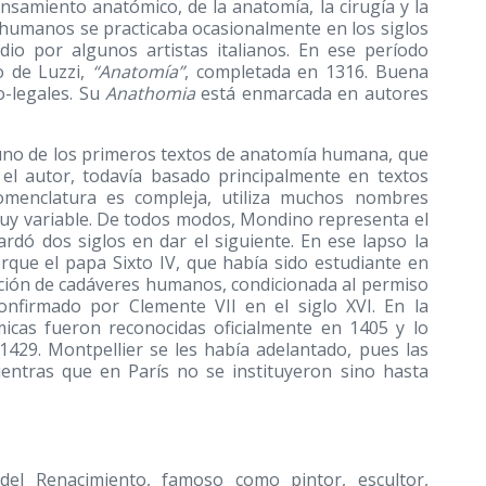
nsamiento anatómico, de la anatomía, la cirugía y la
 humanos se practicaba ocasionalmente en los siglos
udio por algunos artistas italianos. En ese período
o de Luzzi,
“Anatomía”
, completada en 1316. Buena
o-legales. Su
Anathomia
está enmarcada en autores
uno de los primeros textos de anatomía humana, que
 el autor, todavía basado principalmente en textos
 nomenclatura es compleja, utiliza muchos nombres
 muy variable. De todos modos, Mondino representa el
rdó dos siglos en dar el siguiente. En ese lapso la
rque el papa Sixto IV, que había sido estudiante en
ección de cadáveres humanos, condicionada al permiso
confirmado por Clemente VII en el siglo XVI. En la
micas fueron reconocidas oficialmente en 1405 y lo
429. Montpellier se les había adelantado, pues las
ientras que en París no se instituyeron sino hasta
el Renacimiento, famoso como pintor, escultor,