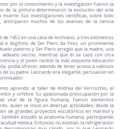
amor por el conocimiento y la investigación fueron la
o de la pintura determinaron la evolución del arte
 muerte. Sus investigaciones científicas, sobre todo
a, anticiparon muchos de los avances de la ciencia
ril de 1452 en una casa de Anchiano, a tres kilómetros
al e ilegítimo de Ser Piero da Vinci, un prominente
 abuelo paterno y Ser Piero arregló que la madre, una
 aldeano vecino, mientras que él se casó con otra
rencia y el joven recibió la más exquisita educación
talia, podía ofrecer; además de tener acceso a valiosos
gos de su padre. Leonardo era elegante, persuasivo en
provisador.
mo aprendiz al taller de Andrea del Verrocchio, el
 pintor y orfebre. Su apasionada preocupación por la
dad vital de la figura humana, fueron elementos
do, quien se inició en diversas actividades, desde la
ación de grandes proyectos escultóricos en mármol y
en también estudió la anatomía humana, participando
facultad médica. Entonces no existían la refrigeración
 se descomponían muy rápido, por lo que Leonardo