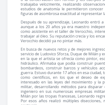
trabajaba velozmente, realizando observacio
estudios de anatomía le permitieron conocer 
figuras de asombrosa exactitud al representar l
Después de su aprendizaje, Leonardo entró a 
aunque a los 20 años ya era maestro independ
como asistente en el taller de Verocchio, int
trabajar al óleo. Su reputación crecía y los enc
Verocchio decidió ya no pintar más.
En busca de nuevos retos y de mejores ingresos
servicio de Ludovico Sforza, Duque de Milán y e
en la que el artista se ofrecía como pintor, es
hidráulico. Afirmaba que podía construir puente
bombardeos, construir barcos y vehículos ac
guerra. Estuvo durante 17 años en esa ciudad, t
como científicos, en los que el deseo de ex
interesado en las leyes del movimiento y la p
militar, desarrollando métodos para disparar 
ingeniero en sus numerosas empresas militar
Milán por las tropas francesas, Leonardo regre
Por esos años realizó múltiples disecciones,