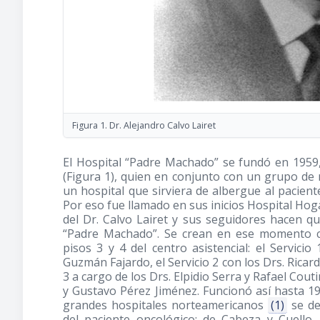
Figura 1. Dr. Alejandro Calvo Lairet
El Hospital “Padre Machado” se fundó en 1959, g
(Figura 1), quien en conjunto con un grupo de 
un hospital que sirviera de albergue al pacien
Por eso fue llamado en sus inicios Hospital Hog
del Dr. Calvo Lairet y sus seguidores hacen q
“Padre Machado”. Se crean en ese momento cu
pisos 3 y 4 del centro asistencial: el Servici
Guzmán Fajardo, el Servicio 2 con los Drs. Rica
3 a cargo de los Drs. Elpidio Serra y Rafael Cout
y Gustavo Pérez Jiménez. Funcionó así hasta 19
grandes hospitales norteamericanos
(1)
se de
del paciente oncológico: de Cabeza y Cuello,