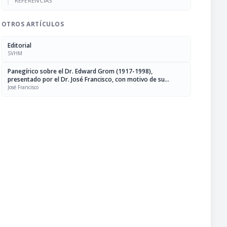
REFERENCIAS
OTROS ARTÍCULOS
Editorial
SVHM
Panegírico sobre el Dr. Edward Grom (1917-1998),
presentado por el Dr. José Francisco, con motivo de su
incorporación como individuo de número, sillón XXXI, a la
José Francisco
sociedad venezolana de historia de la medicina, palacio de
las academias, el 10 de marzo de 2003