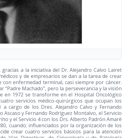
racias a la iniciativa del Dr. Alejandro Calvo Lairet
médicos y de empresarios se dan a la tarea de crear
te con enfermedad terminal, casi siempre por cáncer.
ar “Padre Machado”, pero la perseverancia y la visión
ue en 1972 se transforme en el Hospital Oncológico
atro servicios médico-quirúrgicos que ocupan los
o 1 a cargo de los Dres. Alejandro Calvo y Fernando
rdo Ascaso y Fernando Rodríguez Montalvo, el Servicio
inho y el Servicio 4 con los Drs. Alberto Padrón Amaré
80, cuando; influenciados por la organización de los
cide crear cuatro servicios básicos para la atención
 de Vías Digestivas, de Ginecología y de Patología