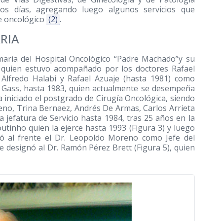
ros días, agregando luego algunos servicios que
e oncológico
(2)
.
RIA
maria del Hospital Oncológico “Padre Machado”y su
2), quien estuvo acompañado por los doctores Rafael
 Alfredo Halabi y Rafael Azuaje (hasta 1981) como
o Gass, hasta 1983, quien actualmente se desempeña
iniciado el postgrado de Cirugía Oncológica, siendo
eno, Trina Bernaez, Andrés De Armas, Carlos Arrieta
la jefatura de Servicio hasta 1984, tras 25 años en la
outinho quien la ejerce hasta 1993 (Figura 3) y luego
dó al frente el Dr. Leopoldo Moreno como Jefe del
se designó al Dr. Ramón Pérez Brett (Figura 5), quien