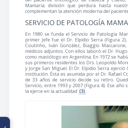
Mamaria; división que perdura hasta nuest
complementan la atención moderna del pacient
SERVICIO DE PATOLOGÍA MAMA
En 1980 se funda el Servicio de Patología Ma
primer Jefe fue el Dr. Elpidio Serra (Figura 
Coutinho, Iván González, Biaggio Maccarone,
médicos adjuntos. Con ellos laboró el Dr. Hug
como mastólogo en Argentina. En 1972 se había 
sus primeros residentes los Drs. Leopoldo Mor
y Jorge San Miguel. El Dr. Elpidio Serra ejerció 
institución. Ésta es asumida por el Dr. Rafael C
de 33 años de servicio decide su retiro. Que
Servicio, entre 1993 y 2007 (Figura 4). Ese año 
la ejerce en la actualidad
(3)
.
ARTÍCULO ANTERIOR
Las esquinas de Caracas y su