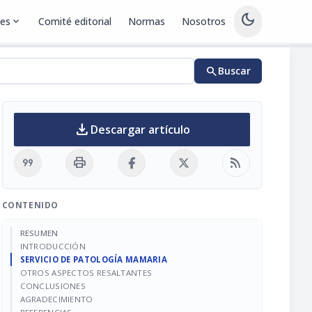
dark_mode
nes
expand_more
Comité editorial
Normas
Nosotros
search
Buscar
download
Descargar artículo
format_quote
print
rss_feed
CONTENIDO
RESUMEN
INTRODUCCIÓN
SERVICIO DE PATOLOGÍA MAMARIA
OTROS ASPECTOS RESALTANTES
CONCLUSIONES
AGRADECIMIENTO