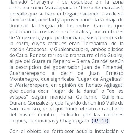
llamado Charayma - se establece en la zona
conocida como Maracapana o “tierra de maracas”,
un valle que se hace entregar, haciendo uso de su
familiaridad, amistad y aprovechando la ventaja de
dominar la lengua de los indios Caracas que
poblaban las costas nor-orientales y nor-centrales
de Venezuela, y que pertenecían a sus parientes de
la costa, cuyos caciques eran Terepaima -de la
nación Arabacos- y Guaicamacuare, ambos aliados
de Catia. Por ese territorio transcurre el rio Guaire,
al pie del Guaraira Repano – Sierra Grande según
la descripción del gobernador Juan de Pimentel¸
Guariarerepano a decir de Juan Ernesto
Montenegro, que significaba “Lugar de Angelitas”;
o Wariarerepano en opinión de Renato Agliagat,
que quería decir “lugar de la danta” o “de las
avispas” según menciona Guillermo Guillermo
Durand Gonzalez- y que Fajardo denominó Valle de
San Francisco, en el que fundó el hato o rancherío
del mismo nombre, rodeado por las naciones
Teques, Taramainas y Chagaragato
(4,9-11)
Con el objeto de fortalecer aquella instalación y