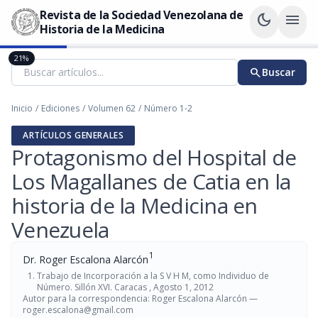
Revista de la Sociedad Venezolana de
dark_mode
menu
Historia de la Medicina
21%
search
Buscar
Inicio
/
Ediciones
/
Volumen 62
/
Número 1-2
ARTÍCULOS GENERALES
Protagonismo del Hospital de
Los Magallanes de Catia en la
historia de la Medicina en
Venezuela
1
Dr. Roger Escalona Alarcón
Trabajo de Incorporación a la S V H M, como Individuo de
Número. Sillón XVI. Caracas , Agosto 1, 2012
Autor para la correspondencia: Roger Escalona Alarcón —
roger.escalona@gmail.com