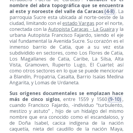
nombre del abra topográfica que se encuentra
al este y noroeste del valle da Caracas
(4-8)
. La
parroquia Sucre esta ubicada al norte-oeste de la
ciudad, limitando con el
estado Vargas
por el norte,
conectada con la
Autopista Caracas - La Guaira
y la
urbana Autopista Francisco Fajardo, siendo el eje
vial fundamental la Avenida Sucre. Su corazón es el
inmenso barrio de Catia, que a su vez esta
subdividido en sectores, como Los Flores de Catia,
Los Magallanes de Catia, Caribe, La Silsa, Alta
Vista, Gramoven, Ruperto Lugo, El Cuartel; así
como otros sectores en lo que se puede mencionar
a Blandín, Propatria, Casalta, Barrio Isaías Medina
Angarita, y Lomas de Urdaneta.
Sus orígenes documentales se emplazan hace
más de cinco siglos
, entre 1559 y 1560
(9-10)
,
cuando Francisco Fajardo, -individuo “turbulento,
mestizo y astuto” , hijo de un hidalgo del mismo
nombre que era conocido como el escandaloso, y
de Doña Isabel, cacica indígena de la nación
caquetía, nieta del caudillo de la nación Maya,