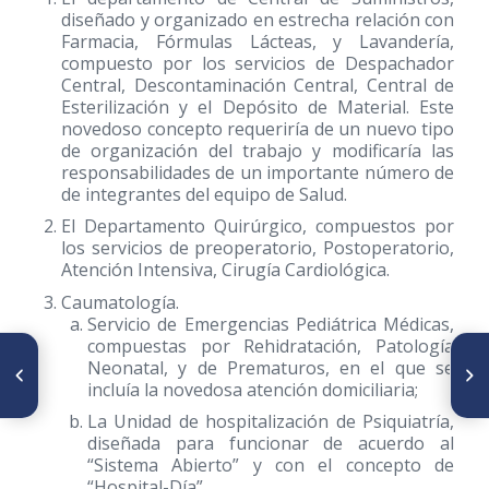
diseñado y organizado en estrecha relación con
Farmacia, Fórmulas Lácteas, y Lavandería,
compuesto por los servicios de Despachador
Central, Descontaminación Central, Central de
Esterilización y el Depósito de Material. Este
novedoso concepto requeriría de un nuevo tipo
de organización del trabajo y modificaría las
responsabilidades de un importante número de
de integrantes del equipo de Salud.
El Departamento Quirúrgico, compuestos por
los servicios de preoperatorio, Postoperatorio,
Atención Intensiva, Cirugía Cardiológica.
Caumatología.
Servicio de Emergencias Pediátrica Médicas,
compuestas por Rehidratación, Patología
SIGUIENTE ARTÍCULO
ARTÍCULO ANTERIOR
Neonatal, y de Prematuros, en el que se
Juicio Crítico al Trabajo de
In Memoriam: Dr. Blas Bruni
incluía la novedosa atención domiciliaria;
Incorporación del Dr. Roger
Celli (1925-2013)
Escalona Alarcón
La Unidad de hospitalización de Psiquiatría,
diseñada para funcionar de acuerdo al
“Sistema Abierto” y con el concepto de
“Hospital-Día”.