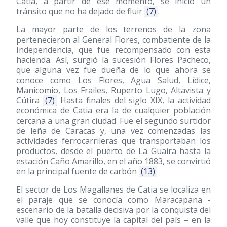
Catia, a partir de ese momento, se inició un
tránsito que no ha dejado de fluir
(7)
.
La mayor parte de los terrenos de la zona
pertenecieron al General Flores, combatiente de la
Independencia, que fue recompensado con esta
hacienda. Así, surgió la sucesión Flores Pacheco,
que alguna vez fue dueña de lo que ahora se
conoce como Los Flores, Agua Salud, Lídice,
Manicomio, Los Frailes, Ruperto Lugo, Altavista y
Cútira
(7)
Hasta finales del siglo XIX, la actividad
económica de Catia era la de cualquier población
cercana a una gran ciudad. Fue el segundo surtidor
de leña de Caracas y, una vez comenzadas las
actividades ferrocarrileras que transportaban los
productos, desde el puerto de La Guaira hasta la
estación Caño Amarillo, en el año 1883, se convirtió
en la principal fuente de carbón
(13)
El sector de Los Magallanes de Catia se localiza en
el paraje que se conocía como Maracapana -
escenario de la batalla decisiva por la conquista del
valle que hoy constituye la capital del país – en la