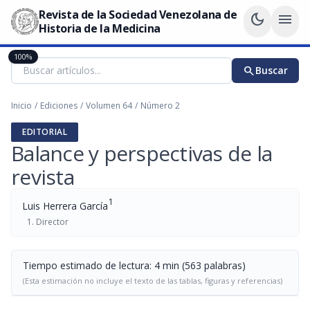
Revista de la Sociedad Venezolana de
dark_mode
menu
Historia de la Medicina
100%
search
Buscar
Inicio
/
Ediciones
/
Volumen 64
/
Número 2
EDITORIAL
Balance y perspectivas de la
revista
1
Luis Herrera García
Director
Tiempo estimado de lectura: 4 min (563 palabras)
(Esta estimación no incluye el texto de las tablas, figuras y referencias)