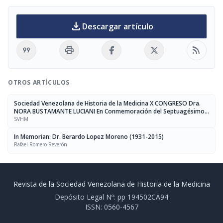
download
Descargar artículo
format_quote
print
rss_feed
OTROS ARTÍCULOS
Sociedad Venezolana de Historia de la Medicina X CONGRESO Dra.
NORA BUSTAMANTE LUCIANI En Conmemoración del Septuagésimo
Aniversario de su Fundación
SVHM
In Memorian: Dr. Berardo Lopez Moreno (1931-2015)
Rafael Romero Reverón
Revista de la Sociedad Venezolana de Historia de la Medicina
Depósito Legal Nº: pp 194502CA94
ISSN: 0560-4567