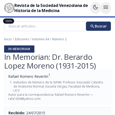
Revista de la Sociedad Venezolana de
dark_mode
menu
Historia de la Medicina
100%
search
Buscar
Inicio
/
Ediciones
/
Volumen 64
/
Número 2
IN MEMORIAM
In Memorian: Dr. Berardo
Lopez Moreno (1931-2015)
1
Rafael Romero Reverón
Individuo de Número de la SVHM. Profesor Asociado Cátedra
de Anatomía Normal, Escuela Vargas, Facultad de Medicina,
UCV
Autor para la correspondencia: Rafael Romero Reverón —
rafa1636@yahoo.com
Recibido:
24/07/2015