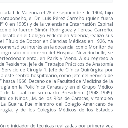
ciudad de Valencia el 28 de septiembre de 1904, hijo
carabobeño, el Dr. Luis Pérez Carreño (quien fuera
0 en 1905) y de la valenciana Encarnación Espinal
, como lo fueron Simón Rodriguez y Teresa Carreño.
llerato en el Colegio Federal en Valencia;realizó sus
el Título de Doctor en Ciencias Médicas en 1926, Ya
 comenzó su interés en la docencia, como Monitor de
e ingresócomo interno del Hospital New Rochelle; se
rfeccionamiento, en París y Viena. A su regreso a
 de Residente, jefe de Trabajos Prácticos de Anatomía
Servicio de Cirugía 1. Jefe de Clínica Quirúrgica por
a este centro hospitalario, como Jefe del Servicio de
A” hasta 1966. Decano de la Facultad de Medicina de la
irugía en la Policlínica Caracas y en el Grupo Médico
C de la cual fue su cuarto Presidente
(1948-1949)
.
ital de Niños J.M. de los Ríos de Caracas, y también
La Guaira. Fue miembro del Colegio Americano de
Cirugía, y de los Colegios Médicos de los Estados
ión e iniciador de técnicas realizadas por primera vez