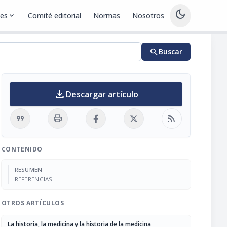
dark_mode
nes
expand_more
Comité editorial
Normas
Nosotros
search
Buscar
download
Descargar artículo
format_quote
print
rss_feed
CONTENIDO
RESUMEN
REFERENCIAS
OTROS ARTÍCULOS
La historia, la medicina y la historia de la medicina