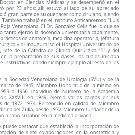
e Doctor en Ciencias Médicas y se desempeñó en el
ó por 23 años; allí estuvo al lado de su apreciado
dió gran parte de su quehacer como cirujano, siendo
. También trabajó en el Instituto Anticanceroso “Luis
 Roja Venezolana. El Dr. González Celis fue lo que se
o tanto ejerció la docencia universitaria cabalmente,
 prácticos de anatomía, medicina operatoria, jefatura
rúrgica y al inaugurarse el Hospital Universitario de
 Jefe de la Cátedra de Clínica Quirúrgica “B” y del
 en la preparación de sus clases, las cuales iniciaba
 instructivas, dando siempre ejemplo al resto de los
 la Sociedad Venezolana de Urología (SVU) y de la
e marzo de 1945, Miembro Honorario de la misma en
 1953 a 1956. Individuo de Número de la Academia
ón XXXVIII en 1949, ejerció varios cargos en sus
os de 1972-1974. Perteneció en calidad de Miembro
icina del Zulia, desde 1972. Miembro fundador de la
evó a cabo su labor en la medicina privada.
e puede destacar que estableció la incorporación de
tación de siete colaboraciones en la obstetricia y