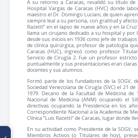
A su retorno a Caracas, revalidó su título d
Hospital Vargas de Caracas (HVC) donde labor
maestro el Dr. Domingo Luciani, de quien apren
siempre leal a su persona, con gratitud y afecto
Razetti” en el lapso de nueve años y en la Cruz
llama un cirujano dedicado a su hospital y por l
desde sus inicios en 1936 como jefe de trabajos
de clínica quirúrgica, profesor de patología qui
Caracas (HUC), ingresó como profesor Titular,
Servicio de Cirugía 2. Fue un profesor estricto
puntualmente y sus presentaciones eran claras e
docentes y sus alumnos.
Formó parte de los fundadores de la SOGV, de
Sociedad Venezolana de Cirugía (SVC) el 21 d
1979. Decano de la Facultad de Medicina de
Nacional de Medicina (ANM) ocupando el Sill
directivas ocupando la Presidencia en los añ
Correspondiente Nacional a la Academia de Med
Clínica “Luis Razetti” de Caracas, lugar donde ll
En su actividad como Presidente de la SOGV, s
ARTÍCULO ANTERIOR
Miembros Activos (o Titulares de hoy), presen