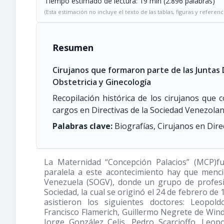
Tiempo estimado de lectura: 19 min (2.896 palabras)
(Esta estimación no incluye el texto de las tablas, figuras y referenc
Resumen
Cirujanos que formaron parte de las Juntas 
Obstetricia y Ginecología
Recopilación histórica de los cirujanos que 
cargos en Directivas de la Sociedad Venezolan
Palabras clave:
Biografías, Cirujanos en Direc
La Maternidad “Concepción Palacios” (MCP)f
paralela a este acontecimiento hay que menci
Venezuela (SOGV), donde un grupo de profesio
Sociedad, la cual se originó el 24 de febrero de 
asistieron los siguientes doctores: Leopol
Francisco Flamerich, Guillermo Negrete de Wind
Jorge González Celis, Pedro Scarcioffo, Leo