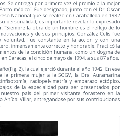
os. Se entrega por primera vez el premio a la mejor
“Parto médico”. Fue designado, junto con el Dr. Oscar
eso Nacional que se realizó en Caraballeda en 1982
 su personalidad, es importante revelar lo expresado
ar: “Siempre la obra de un hombre es el reflejo de lo
motivaciones y de sus principios. González Celis fue
a voluntad. Fue constante en la acción y con una
tero, inmensamente correcto y honorable. Practicó la
ntimientos de la condición humana, como un dogma de
ió en Caracas, el cinco de mayo de 1994, a sus 87 años.
ño(Fig. 2), la cual ejerció durante el año 1942. En ese
de la primera mujer a la SOGV, la Dra. Auramarina
infisotomía, radiopelvimetría y embarazo ectópico.
abajos de la especialidad para ser presentados por
nuestro país del primer visitante forastero en la
no Aníbal Villar, entregándose por sus contribuciones
.