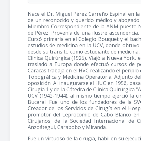
Nace el Dr. Miguel Pérez Carreño Espinal en la 
de un reconocido y querido médico y abogado 
Miembro Correspondiente de la ANM puesto Nº1
de Pérez. Provenía de una ilustre ascendencia
Cursó primaria en el Colegio Bouquet y el bachi
estudios de medicina en la UCV, donde obtuvo 
desde su tránsito como estudiante de medicina,
Clínica Quirúrgica
(1925)
. Viajó a Nueva York, 
trasladó a Europa donde efectuó cursos de pe
Caracas trabaja en el HVC realizando el periplo
Topográfica y Medicina Operatoria. Adjunto del 
oposición. Al inaugurarse el HUC en 1956, pasa 
Cirugía 1 y de la Cátedra de Clínica Quirúrgica “
UCV
(1942-1944)
; al mismo tiempo ejerció la c
Bucaral. Fue uno de los fundadores de la SV
Creador de los Servicios de Cirugía en el Hosp
promotor del Leprocomio de Cabo Blanco en 
Cirujanos, de la Sociedad Internacional de 
Anzoátegui, Carabobo y Miranda.
Fue un virtuoso de la cirugía, hábil en su ejecuc