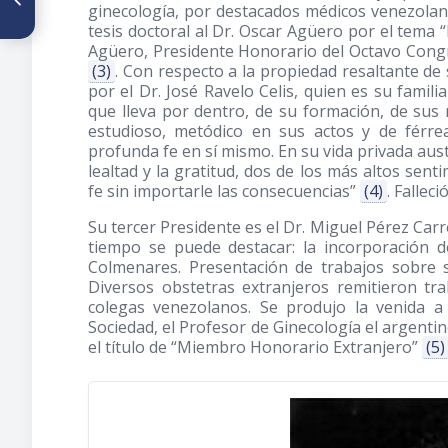
La historia, la medicina y la
ginecología, por destacados médicos venezolan
historia de la medicina
tesis doctoral al Dr. Oscar Agüero por el tema 
Agüero, Presidente Honorario del Octavo Congr
(3)
. Con respecto a la propiedad resaltante de
por el Dr. José Ravelo Celis, quien es su famili
que lleva por dentro, de su formación, de sus 
estudioso, metódico en sus actos y de férre
profunda fe en sí mismo. En su vida privada aus
lealtad y la gratitud, dos de los más altos se
fe sin importarle las consecuencias”
(4)
. Fallec
Su tercer Presidente es el Dr. Miguel Pérez Carre
tiempo se puede destacar: la incorporación 
Colmenares. Presentación de trabajos sobre s
Diversos obstetras extranjeros remitieron tr
colegas venezolanos. Se produjo la venida a 
Sociedad, el Profesor de Ginecología el argenti
el título de “Miembro Honorario Extranjero”
(5)