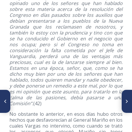
opinado uno de los señores que han hablado
sobre esta materia acerca de la resolución del
Congreso en días pasados sobre los auxilios que
debían presentarse a los pueblos de la Nueva
Granada que los reclamasen de nosotros, y
también lo estoy con la prudencia y tino con que
se ha conducido el Gobierno en el negocio que
nos ocupa; pero si el Congreso no toma en
consideración la falta cometida por el Jefe de
Vanguardia, perderá una de las ventajas más
preciosas, cual es la de lanzarse siempre al bien.
Estamos en una época, señor, que, como se ha
dicho muy bien por uno de los señores que han
hablado, todos quieren mandar y nadie obedecer,
y debe ponerse un remedio a este mal, por lo que
es mi opinión que este asunto, para tratarlo en la
SIGUIENTE ARTÍCULO
ARTÍCULO ANTERIOR
calma de las pasiones, debía pasarse a una
Juicio Crítico al trabajo de
La fiebre amarilla y el Cazador
Comisión”.
(42)
incorporación del Dr. Jesús M.
de Fiebres
Rodríguez "La seguridad
No obstante lo anterior, en esos días hubo otros
nacional en José María Vargas
hechos que desfavorecían al General Mariño en los
constituyente. Separatismo,
integridad territorial y paz con
cuales Vargas no intervino, como cuando se trató
Nueva Granada, ejército,
los ascensos que otorgó Mariño sin tener