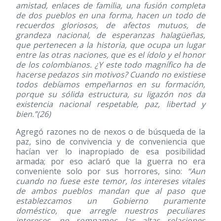
amistad, enlaces de familia, una fusión completa
de dos pueblos en una forma, hacen un todo de
recuerdos gloriosos, de afectos mutuos, de
grandeza nacional, de esperanzas halagüeñas,
que pertenecen a la historia, que ocupa un lugar
entre las otras naciones, que es el ídolo y el honor
de los colombianos. ¿Y este todo magnífico ha de
hacerse pedazos sin motivos? Cuando no existiese
todos debíamos empeñarnos en su formación,
porque su sólida estructura, su ligazón nos da
existencia nacional respetable, paz, libertad y
bien.”
(26)
Agregó razones no de nexos o de búsqueda de la
paz, sino de convivencia y de conveniencia que
hacían ver lo inapropiado de esa posibilidad
armada; por eso aclaró que la guerra no era
conveniente solo por sus horrores, sino:
“Aun
cuando no fuese este temor, los intereses vitales
de ambos pueblos mandan que al paso que
establezcamos un Gobierno puramente
doméstico, que arregle nuestros peculiares
intereses, no rompamos las altas relaciones