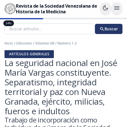
Revista de la Sociedad Venezolana de
dark_mode
menu
Historia de la Medicina
34%
search
Buscar
Inicio
/
Ediciones
/
Volumen 69
/
Número 1-2
ARTÍCULOS GENERALES
La seguridad nacional en José
María Vargas constituyente.
Separatismo, integridad
territorial y paz con Nueva
Granada, ejército, milicias,
fueros e indultos
Trabajo de incorporación como