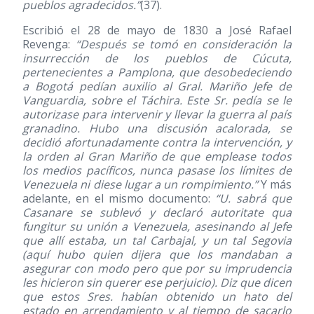
pueblos agradecidos.”
(37)
.
Escribió el 28 de mayo de 1830 a José Rafael
Revenga:
“Después se tomó en consideración la
insurrección de los pueblos de Cúcuta,
pertenecientes a Pamplona, que desobedeciendo
a Bogotá pedían auxilio al Gral. Mariño Jefe de
Vanguardia, sobre el Táchira. Este Sr. pedía se le
autorizase para intervenir y llevar la guerra al país
granadino. Hubo una discusión acalorada, se
decidió afortunadamente contra la intervención, y
la orden al Gran Mariño de que emplease todos
los medios pacíficos, nunca pasase los límites de
Venezuela ni diese lugar a un rompimiento.”
Y más
adelante, en el mismo documento:
“U. sabrá que
Casanare se sublevó y declaró autoritate qua
fungitur su unión a Venezuela, asesinando al Jefe
que allí estaba, un tal Carbajal, y un tal Segovia
(aquí hubo quien dijera que los mandaban a
asegurar con modo pero que por su imprudencia
les hicieron sin querer ese perjuicio). Diz que dicen
que estos Sres. habían obtenido un hato del
estado en arrendamiento y al tiempo de sacarlo