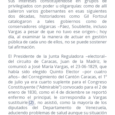
sus intereses constituyéndose en grupos de
privilegiados con poder u oligarquías: como de allí
salieron varios gobernantes en esas siguientes
dos décadas, historiadores como Gil Fortoul
catalogaron a tales gobiernos como de
conservadores oligarcas –Páez, Soublette, incluso
Vargas a pesar de que no tuvo ese origen–; hoy
día, al examinar la manera de actuar en gestión
pública de cada uno de ellos, no se puede sostener
tal afirmación.
El Presidente de la Junta Reguladora –electoral–
del circuito de Caracas, Juan de la Madriz, le
comunicó a José María Vargas, el 23-06-1829, que
había sido elegido Quinto Elector –por cuatro
años– del Corregimiento del Cantón Caracas, el 1º
de julio ya era cuarto suplente para el Congreso
Constituyente (“Admirable”) convocado para el 2 de
enero de 1830, como el 4 de diciembre se reportó
enfermo el principal, le correspondía a Vargas
sustituirle
(2)
, no asistió, como la mayoría de los
diputados del Departamento de Venezuela,
aduciendo problemas de salud aunque su situación