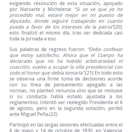
exigiendo resolución de esta situación, apoyado
por Narvarte y Michelena:
“Si se ve que yo he
procedido mal, estaré mejor en mi puesto de
diputado, donde seguiré trabajando en cuanto
pueda a favor de los intereses de la patria”
(20)
;
esto finalizó el mismo día, tras ser dedicada casi
toda la jornada a eso.
Sus palabras de regreso fueron:
“Debo confesar
que estoy satisfecho. Ahora que el Cuerpo ha
declarado que no ha habido arbitrariedad ni
coacción, vuelvo a ocupar la silla presidencial con
todo el honor que debía tomarla”
.
(21)
En todo esto
se observa una firme toma de decisiones acorde
con su línea de pensamiento apegado a las
normas, no planteó renuncia sino que se revisase
si su conducta había estado ajustada a los
reglamentos. Intentó ser reelegido Presidente el 6
de agosto, pero en la segunda votación, perdió
ante Miguel Peña.
(22)
Participó en las largas sesiones efectuadas entre el
6 de mayo y 14 de octubre de 1830, en Valencia;