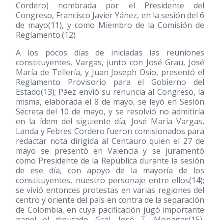
Cordero) nombrada por el Presidente del
Congreso, Francisco Javier Yánez, en la sesión del 6
de mayo
(11)
, y como Miembro de la Comisión de
Reglamento.
(12)
A los pocos días de iniciadas las reuniones
constituyentes, Vargas, junto con José Grau, José
María de Tellería, y Juan Joseph Osio, presentó el
Reglamento Provisorio para el Gobierno del
Estado
(13)
; Páez envió su renuncia al Congreso, la
misma, elaborada el 8 de mayo, se leyó en Sesión
Secreta del 10 de mayo, y se resolvió no admitirla
en la ídem del siguiente día; José María Vargas,
Landa y Febres Cordero fueron comisionados para
redactar nota dirigida al Centauro quien el 27 de
mayo se presentó en Valencia y se juramentó
como Presidente de la República durante la sesión
de ese día, con apoyo de la mayoría de los
constituyentes, nuestro personaje entre ellos
(14)
;
se vivió entonces protestas en varias regiones del
centro y oriente del país en contra de la separación
de Colombia, en cuya pacificación jugó importante
papel el diputado Gral. José T. Monagas
(15)
,