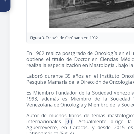
Universidad de Caracas
(Universidad Central de
Venezuela)
Figura 3. Tranvía de Carúpano en 1932
En 1962 realiza postgrado de Oncología en el I
obtiene el título de Doctor en Ciencias Médi
realiza la especialización en Mastología , bajo la
Laboró durante 35 años en el Instituto Oncol
Pesquisa Mamaria de la Dirección de Oncología d
Es Miembro Fundador de la Sociedad Venezola
1993, además es Miembro de la Sociedad V
Venezolana de Oncología y Miembro de la Socied
Autor de muchos libros de temas mastológico
internacionales
(6)
. Actualmente dirige l
Aguerreverre, en Caracas, y desde 2015 es
Latinoamérica (Fig. 4).