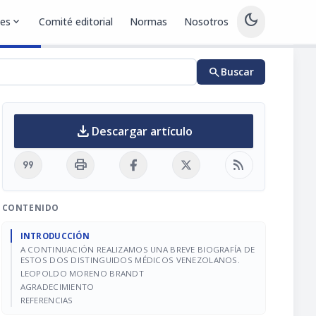
dark_mode
nes
expand_more
Comité editorial
Normas
Nosotros
search
Buscar
download
Descargar artículo
format_quote
print
rss_feed
CONTENIDO
INTRODUCCIÓN
A CONTINUACIÓN REALIZAMOS UNA BREVE BIOGRAFÍA DE
ESTOS DOS DISTINGUIDOS MÉDICOS VENEZOLANOS.
LEOPOLDO MORENO BRANDT
AGRADECIMIENTO
REFERENCIAS