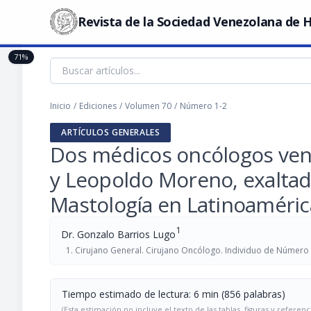
Revista de la Sociedad Venezolana de H
71%
Inicio
/
Ediciones
/
Volumen 70
/
Número 1-2
ARTÍCULOS GENERALES
Dos médicos oncólogos ven
y Leopoldo Moreno, exalta
Mastología en Latinoaméric
1
Dr. Gonzalo Barrios Lugo
Cirujano General. Cirujano Oncólogo. Individuo de Número d
Tiempo estimado de lectura: 6 min (856 palabras)
(Esta estimación no incluye el texto de las tablas, figuras y referenc