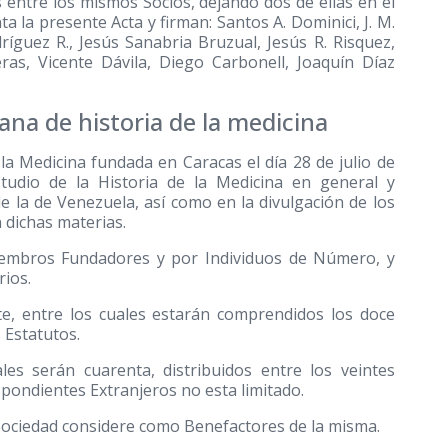
s entre los mismos Socios, dejando dos de ellas en el
ta la presente Acta y firman: Santos A. Dominici, J. M.
ríguez R., Jesús Sanabria Bruzual, Jesús R. Risquez,
ras, Vicente Dávila, Diego Carbonell, Joaquín Díaz
ana de historia de la medicina
 la Medicina fundada en Caracas el día 28 de julio de
udio de la Historia de la Medicina en general y
de la de Venezuela, así como en la divulgación de los
 dichas materias.
 Miembros Fundadores y por Individuos de Número, y
ios.
te, entre los cuales estarán comprendidos los doce
Estatutos.
les serán cuarenta, distribuidos entre los veintes
pondientes Extranjeros no esta limitado.
a Sociedad considere como Benefactores de la misma.