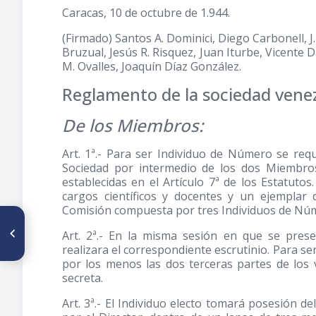
Caracas, 10 de octubre de 1.944.
(Firmado) Santos A. Dominici, Diego Carbonell, J
Bruzual, Jesús R. Risquez, Juan Iturbe, Vicente 
M. Ovalles, Joaquín Díaz González.
Reglamento de la sociedad venez
De los Miembros:
Art. 1ª.- Para ser Individuo de Número se requ
Sociedad por intermedio de los dos Miembro
establecidas en el Artículo 7ª de los Estatutos.
cargos científicos y docentes y un ejemplar
Comisión compuesta por tres Individuos de Núm
ARTÍCULO ANTERIOR
Art. 2ª.- En la misma sesión en que se pres
Nota Preliminar
realizara el correspondiente escrutinio. Para se
por los menos las dos terceras partes de los
secreta.
Art. 3ª.- El Individuo electo tomará posesión d