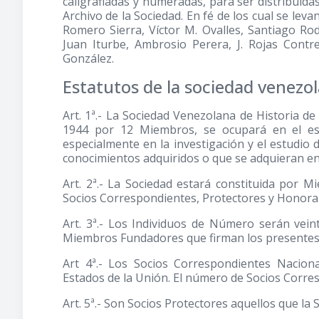
caligrafiadas y numeradas, para ser distribuida
Archivo de la Sociedad. En fé de los cual se levan
Romero Sierra, Víctor M. Ovalles, Santiago Rod
Juan Iturbe, Ambrosio Perera, J. Rojas Contre
González.
Estatutos de la sociedad venezol
Art. 1ª.- La Sociedad Venezolana de Historia de
1944 por 12 Miembros, se ocupará en el est
especialmente en la investigación y el estudio 
conocimientos adquiridos o que se adquieran en
Art. 2ª.- La Sociedad estará constituida por
Socios Correspondientes, Protectores y Honorar
Art. 3ª.- Los Individuos de Número serán vein
Miembros Fundadores que firman los presentes 
Art 4ª.- Los Socios Correspondientes Naciona
Estados de la Unión. El número de Socios Corres
Art. 5ª.- Son Socios Protectores aquellos que l