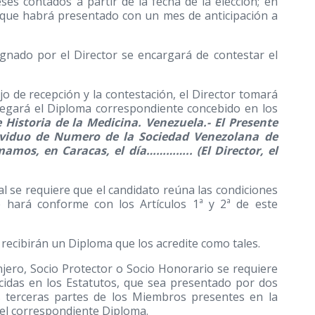
ses contados a partir de la fecha de la elección; en
n que habrá presentado con un mes de anticipación a
ignado por el Director se encargará de contestar el
ajo de recepción y la contestación, el Director tomará
regará el Diploma correspondiente concebido en los
Historia de la Medicina. Venezuela.- El Presente
viduo de Numero de la Sociedad Venezolana de
rmamos, en Caracas, el día………….. (El Director, el
al se requiere que el candidato reúna las condiciones
se hará conforme con los Artículos 1ª y 2ª de este
 recibirán un Diploma que los acredite como tales.
njero, Socio Protector o Socio Honorario se requiere
ecidas en los Estatutos, que sea presentado por dos
 terceras partes de los Miembros presentes en la
n el correspondiente Diploma.