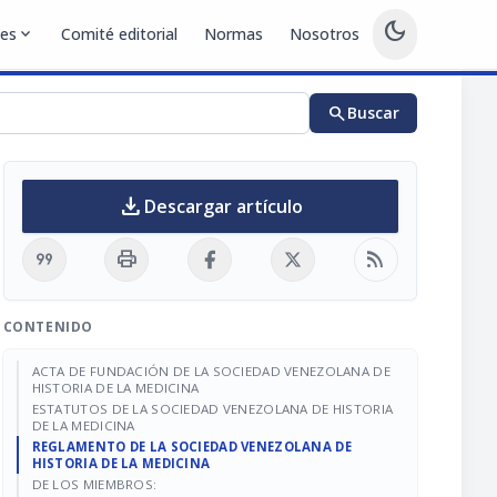
dark_mode
nes
expand_more
Comité editorial
Normas
Nosotros
search
Buscar
download
Descargar artículo
format_quote
print
rss_feed
CONTENIDO
ACTA DE FUNDACIÓN DE LA SOCIEDAD VENEZOLANA DE
HISTORIA DE LA MEDICINA
ESTATUTOS DE LA SOCIEDAD VENEZOLANA DE HISTORIA
DE LA MEDICINA
REGLAMENTO DE LA SOCIEDAD VENEZOLANA DE
HISTORIA DE LA MEDICINA
DE LOS MIEMBROS: