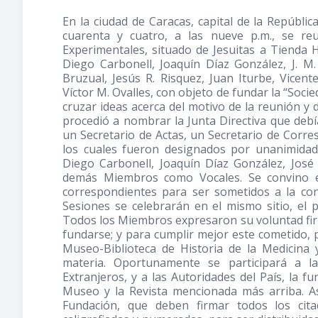
En la ciudad de Caracas, capital de la Repúblic
cuarenta y cuatro, a las nueve p.m., se reu
Experimentales, situado de Jesuitas a Tienda 
Diego Carbonell, Joaquín Díaz González, J. M.
Bruzual, Jesús R. Risquez, Juan Iturbe, Vicen
Víctor M. Ovalles, con objeto de fundar la “Soci
cruzar ideas acerca del motivo de la reunión y 
procedió a nombrar la Junta Directiva que debí
un Secretario de Actas, un Secretario de Cor
los cuales fueron designados por unanimidad
Diego Carbonell, Joaquín Díaz González, Jos
demás Miembros como Vocales. Se convino en
correspondientes para ser sometidos a la co
Sesiones se celebrarán en el mismo sitio, el 
Todos los Miembros expresaron su voluntad fir
fundarse; y para cumplir mejor este cometido, 
Museo-Biblioteca de Historia de la Medicina 
materia. Oportunamente se participará a l
Extranjeros, y a las Autoridades del País, la f
Museo y la Revista mencionada más arriba. A
Fundación, que deben firmar todos los cit