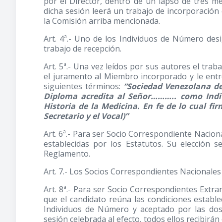
por el Director, dentro de un lapso de tres me
dicha sesión leerá un trabajo de incorporació
la Comisión arriba mencionada.
Art. 4ª.- Uno de los Individuos de Número des
trabajo de recepción.
Art. 5ª.- Una vez leídos por sus autores el trab
el juramento al Miembro incorporado y le ent
siguientes términos:
“Sociedad Venezolana de 
Diploma acredita al Señor……….. como Indi
Historia de la Medicina. En fe de lo cual fi
Secretario y el Vocal)”
Art. 6ª.- Para ser Socio Correspondiente Nacion
establecidas por los Estatutos. Su elección 
Reglamento.
Art. 7.- Los Socios Correspondientes Nacionales
Art. 8ª.- Para ser Socio Correspondientes Extra
que el candidato reúna las condiciones establ
Individuos de Número y aceptado por las dos
sesión celebrada al efecto, todos ellos recibirá