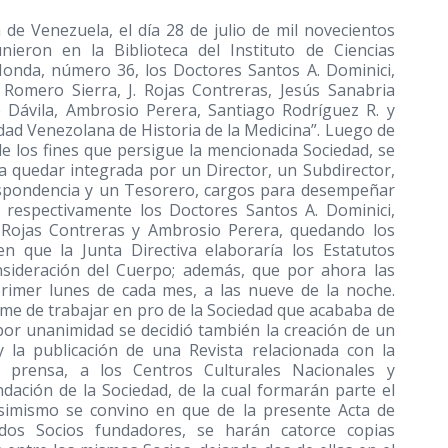
a de Venezuela, el día 28 de julio de mil novecientos
nieron en la Biblioteca del Instituto de Ciencias
Honda, número 36, los Doctores Santos A. Dominici,
 Romero Sierra, J. Rojas Contreras, Jesús Sanabria
te Dávila, Ambrosio Perera, Santiago Rodríguez R. y
edad Venezolana de Historia de la Medicina”. Luego de
de los fines que persigue la mencionada Sociedad, se
a quedar integrada por un Director, un Subdirector,
respondencia y un Tesorero, cargos para desempeñar
 respectivamente los Doctores Santos A. Dominici,
é Rojas Contreras y Ambrosio Perera, quedando los
 que la Junta Directiva elaboraría los Estatutos
nsideración del Cuerpo; además, que por ahora las
primer lunes de cada mes, a las nueve de la noche.
me de trabajar en pro de la Sociedad que acababa de
por unanimidad se decidió también la creación de un
y la publicación de una Revista relacionada con la
a prensa, a los Centros Culturales Nacionales y
undación de la Sociedad, de la cual formarán parte el
simismo se convino en que de la presente Acta de
ados Socios fundadores, se harán catorce copias