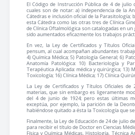
El Código de Instrucción Pública de 4 de julio
cuales son de notar: a) independencia de la An
Cátedras e inclusión oficial de la Parasitología; 
esta Cátedra como las otras tres de Clínica Gine
de Clínica Oftalmológica son catalogadas en un
sido aumentados eficazmente los trabajos práct
En vez, la Ley de Certificados y Títulos Ofici
pensum, al cual acompañan abundantes trabajos p
4) Química Médica; 5) Patología General; 6) Patol
Anatomía Patológica: 10) Bacteriología y Par
Terapéutica Aplicada: médica y quirúrgica; 13) M
Toxicología; 16) Clínica Médica; 17) Clínica Quirúr
La Ley de Certificados y Títulos Oficiales 
materias, que sin embargo es ligeramente modif
del 4 de junio de 1924; pero estas últimas m
exceptúa, por ejemplo, la parición de la Deon
habiéndose quitado a ésta la Toxicología que se 
Finalmente, la Ley de Educación de 24 de julio d
para recibir el título de Doctor en Ciencias Méd
Física y Química Médicas, Histología, Técnica A