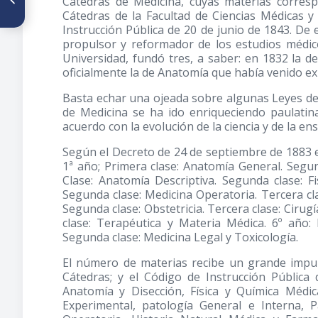
Cátedras de Medicina, cuyas materias corresp
ilustre señor Coronel Don Juan
Cátedras de la Facultad de Ciencias Médicas y
Vicente Bolívar y Ponce
Instrucción Pública de 20 de junio de 1843. De 
propulsor y reformador de los estudios médic
Universidad, fundó tres, a saber: en 1832 la d
oficialmente la de Anatomía que había venido ex
Basta echar una ojeada sobre algunas Leyes de
de Medicina se ha ido enriqueciendo paulatin
acuerdo con la evolución de la ciencia y de la en
Según el Decreto de 24 de septiembre de 1883 e
1ª año; Primera clase: Anatomía General. Segun
Clase: Anatomía Descriptiva. Segunda clase: Fi
Segunda clase: Medicina Operatoria. Tercera clas
Segunda clase: Obstetricia. Tercera clase: Cirug
clase: Terapéutica y Materia Médica. 6º año:
Segunda clase: Medicina Legal y Toxicología.
El número de materias recibe un grande impuls
Cátedras; y el Código de Instrucción Pública 
Anatomía y Disección, Física y Química Médica
Experimental, patología General e Interna, 