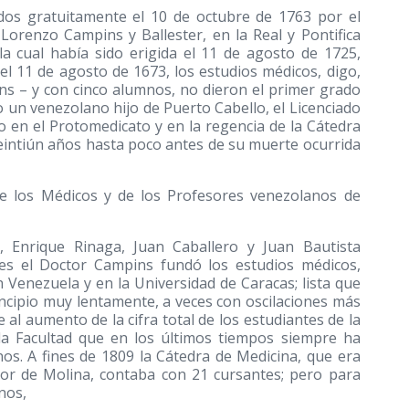
dos gratuitamente el 10 de octubre de 1763 por el
orenzo Campins y Ballester, en la Real y Pontifica
a cual había sido erigida el 11 de agosto de 1725,
l 11 de agosto de 1673, los estudios médicos, digo,
s – y con cinco alumnos, no dieron el primer grado
o un venezolano hijo de Puerto Cabello, el Licenciado
o en el Protomedicato y en la regencia de la Cátedra
eintiún años hasta poco antes de su muerte ocurrida
 de los Médicos y de los Profesores venezolanos de
, Enrique Rinaga, Juan Caballero y Juan Bautista
es el Doctor Campins fundó los estudios médicos,
en Venezuela y en la Universidad de Caracas; lista que
rincipio muy lentamente, a veces con oscilaciones más
l aumento de la cifra total de los estudiantes de la
 la Facultad que en los últimos tiempos siempre ha
s. A fines de 1809 la Cátedra de Medicina, que era
sor de Molina, contaba con 21 cursantes; pero para
nos,