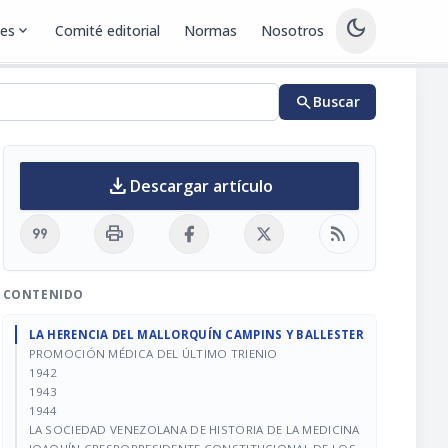
dark_mode
nes
expand_more
Comité editorial
Normas
Nosotros
search
Buscar
download
Descargar artículo
format_quote
print
rss_feed
CONTENIDO
LA HERENCIA DEL MALLORQUÍN CAMPINS Y BALLESTER
PROMOCIÓN MÉDICA DEL ÚLTIMO TRIENIO
1942
1943
1944
LA SOCIEDAD VENEZOLANA DE HISTORIA DE LA MEDICINA