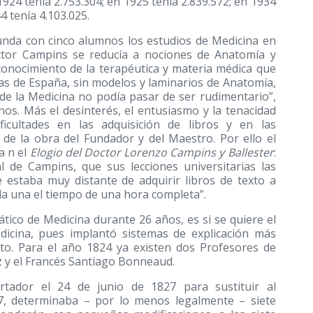
1924 tenía 2.753.304; en 1925 tenía 2.839.572; en 1934
4 tenía 4.103.025.
unda con cinco alumnos los estudios de Medicina en
octor Campins se reducía a nociones de Anatomía y
l conocimiento de la terapéutica y materia médica que
s de España, sin modelos y laminarios de Anatomía,
io de la Medicina no podía pasar de ser rudimentario”,
os. Más el desinterés, el entusiasmo y la tenacidad
icultades en las adquisición de libros y en las
de la obra del Fundador y del Maestro. Por ello el
a n el
Elogio del Doctor Lorenzo Campins y Ballester
:
l de Campins, que sus lecciones universitarias las
estaba muy distante de adquirir libros de texto a
ada una el tiempo de una hora completa”.
tico de Medicina durante 26 años, es si se quiere el
icina, pues implantó sistemas de explicación más
exto. Para el año 1824 ya existen dos Profesores de
 y el Francés Santiago Bonneaud.
rtador el 24 de junio de 1827 para sustituir al
7, determinaba – por lo menos legalmente – siete