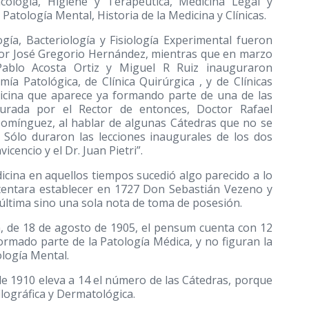
cología, Higiene y Terapéutica, Medicina Legal y
 Patología Mental, Historia de la Medicina y Clínicas.
gía, Bacteriología y Fisiología Experimental fueron
tor José Gregorio Hernández, mientras que en marzo
Pablo Acosta Ortiz y Miguel R Ruiz inauguraron
a Patológica, de Clínica Quirúrgica , y de Clínicas
edicina que aparece ya formando parte de una de las
rada por el Rector de entonces, Doctor Rafael
 Domínguez, al hablar de algunas Cátedras que no se
. Sólo duraron las lecciones inaugurales de los dos
cencio y el Dr. Juan Pietri”.
dicina en aquellos tiempos sucedió algo parecido a lo
ntentara establecer en 1727 Don Sebastián Vezeno y
última sino una sola nota de toma de posesión.
a, de 18 de agosto de 1905, el pensum cuenta con 12
formado parte de la Patología Médica, y no figuran la
ología Mental.
 de 1910 eleva a 14 el número de las Cátedras, porque
filográfica y Dermatológica.