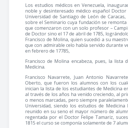
Los estudios médicos en Venezuela, inaugura
noble y desinteresado médico español Doctor L
Universidad de Santiago de León de Caracas, l
sobre el Seminario cuya fundación se remonta e
que comenzaron con un solo profesor – Campin
de Doctor sino el 17 de abril de 1785, lográndol
Francisco de Molina, quien sucedió a su maestr
que con admirable celo había servido durante v
en febrero de 17785,
Francisco de Molina encabeza, pues, la lista
Medicina.
Francisco Navarrete, Juan Antonio Navarrete
Oberto, que fueron los alumnos con los cual
inician la lista de los estudiantes de Medicina 
al través de los años ha venido creciendo, al p
o menos marcadas, pero siempre paralelamente a
Universidad, siendo los estudios de Medicina
reunido en su seno el mayor número de alumno
regentada por el Doctor Felipe Tamariz, suce
1815 el curso se componía solamente de 7 alum