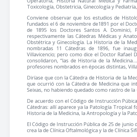
Operatoria, Historia Natural Médica y Farma
Toxicología, Obstetricia, Ginecología y Pediatría,
Conviene observar que los estudios de Histolo
fundados el 6 de noviembre de1891 por el Doc
de 1895 los Doctores Santos A. Dominici, 
respectivamente las Cátedras Médicas y Anatomí
Obstétrica y Ginecología. La Historia de la M
nombradas 11 Cátedras de 1896, fue inaugu
Villavicencio; pero como dice el Doctor Rafael
consolidaron, “las de Historia de la Medicina…
profesores nombrados en épocas distintas, Villavi
Diríase que con la Cátedra de Historia de la Me
que ocurrió con la Cátedra de Medicina que i
Seixas, no habiendo quedado como rastro de la 
De acuerdo con el Código de Instrucción Púbic
Cátedras: allí aparece ya la Patología Tropical 
Historia de la Medicina, la Antropología y la Pat
El Código de Instrucción Pública de 25 de junio
crea la de Clínica Oftalmológica y la de Clínica Si