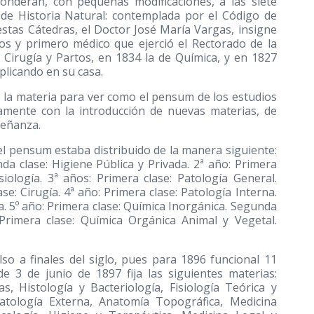
onderán, con pequeñas modificaciones, a las siete
 de Historia Natural: contemplada por el Código de
estas Cátedras, el Doctor José María Vargas, insigne
os y primero médico que ejerció el Rectorado de la
e Cirugía y Partos, en 1834 la de Química, y en 1827
plicando en su casa.
 la materia para ver como el pensum de los estudios
amente con la introducción de nuevas materias, de
señanza.
l pensum estaba distribuido de la manera siguiente:
da clase: Higiene Pública y Privada. 2ª año: Primera
siología. 3ª años: Primera clase: Patología General.
e: Cirugía. 4ª año: Primera clase: Patología Interna.
ía. 5º año: Primera clase: Química Inorgánica. Segunda
 Primera clase: Química Orgánica Animal y Vegetal.
o a finales del siglo, pues para 1896 funcional 11
de 3 de junio de 1897 fija las siguientes materias:
s, Histología y Bacteriología, Fisiología Teórica y
Patología Externa, Anatomía Topográfica, Medicina