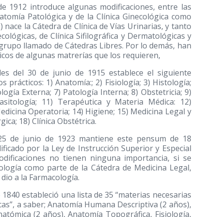
 de 1912 introduce algunas modificaciones, entre las
atomía Patológica y de la Clínica Ginecológica como
b) nace la Cátedra de Clínica de Vías Urinarias, y tanto
cológicas, de Clínica Sifilográfica y Dermatológicas y
 grupo llamado de Cátedras Libres. Por lo demás, han
icos de algunas matrerías que los requieren,
ales del 30 de junio de 1915 establece el siguiente
rácticos: 1) Anatomía:; 2) Fisiología; 3) Histología;
ogía Externa; 7) Patología Interna; 8) Obstetricia; 9)
asitología; 11) Terapéutica y Materia Médica: 12)
edicina Operatoria; 14) Higiene; 15) Medicina Legal y
gica; 18) Clínica Obstétrica.
de 25 de junio de 1923 mantiene este pensum de 18
icado por la Ley de Instrucción Superior y Especial
odificaciones no tienen ninguna importancia, si se
tología como parte de la Cátedra de Medicina Legal,
dio a la Farmacología.
e 1840 estableció una lista de 35 “materias necesarias
icas”, a saber; Anatomía Humana Descriptiva (2 años),
natómica (2 años), Anatomía Topográfica, Fisiología,