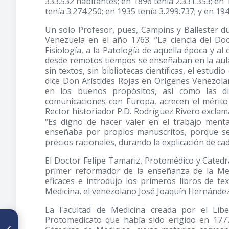
333.532 habitantes; en 1896 tenía 2.331.353; en 
tenía 3.274.250; en 1935 tenía 3.299.737; y en 194
Un solo Profesor, pues, Campins y Ballester d
Venezuela en el año 1763. “La ciencia del D
Fisiología, a la Patología de aquella época y a
desde remotos tiempos se enseñaban en la aula
sin textos, sin bibliotecas científicas, el estud
dice Don Arístides Rojas en Orígenes Venezolan
en los buenos propósitos, así como las dif
comunicaciones con Europa, acrecen el mérito 
Rector historiador P.D. Rodríguez Rivero exclam
“Es digno de hacer valer en el trabajo menta
enseñaba por propios manuscritos, porque se 
precios racionales, durando la explicación de c
El Doctor Felipe Tamariz, Protomédico y Catedrá
primer reformador de la enseñanza de la Med
eficaces e introdujo los primeros libros de t
Medicina, el venezolano José Joaquín Hernández
La Facultad de Medicina creada por el Libe
Protomedicato que había sido erigido en 177
ARTÍCULO ANTERIOR
Sobre la herencia del muy