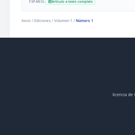
ESPAÑOL
Artículo a texto completo
article
Inicio
/
Ediciones
/
Volumen 1
/
Número 1
licencia d