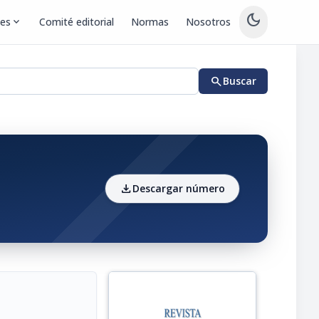
dark_mode
nes
expand_more
Comité editorial
Normas
Nosotros
search
Buscar
download
Descargar número