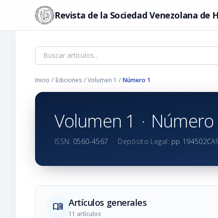
Revista de la Sociedad Venezolana de H
Inicio
/
Ediciones
/
Volumen 1
/
Número 1
Volumen 1
·
Número 
ISSN:
0560-4567
·
Depósito Legal:
pp 194502CA
Artículos generales
menu_book
11 artículos