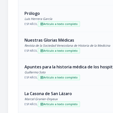
Prólogo
Luis Herrera García
ESPAÑOL
Artículo a texto completo
article
Nuestras Glorias Médicas
Revista de la Sociedad Venezolana de Historia de la Medicina
ESPAÑOL
Artículo a texto completo
article
Apuntes para la historia médica de los hospit
Guillermo Soto
ESPAÑOL
Artículo a texto completo
article
La Casona de San Lázaro
Marcel Granier-Doyeux
ESPAÑOL
Artículo a texto completo
article