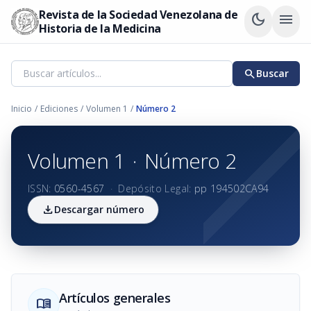
Revista de la Sociedad Venezolana de
dark_mode
menu
Historia de la Medicina
search
Buscar
Inicio
/
Ediciones
/
Volumen 1
/
Número 2
Volumen 1
·
Número 2
ISSN:
0560-4567
·
Depósito Legal:
pp 194502CA94
download
Descargar número
Artículos generales
menu_book