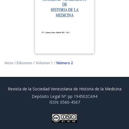
Inicio
/
Ediciones
/
Volumen 1
/
Número 2
Revista de la Sociedad Venezolana de Historia de la Medicina
Depósito Legal Nº: pp 194502CA94
ISSN: 0560-4567