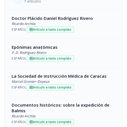
7 artículos
Doctor Plácido Daniel Rodríguez Rivero
Ricardo Archila
ESPAÑOL
Artículo a texto completo
article
Epónimas anatómicas
P. D. Rodríguez Rivero
ESPAÑOL
Artículo a texto completo
article
La Sociedad de Instrucción Médica de Caracas
Marcel Granier–Doyeux
ESPAÑOL
Artículo a texto completo
article
Documentos históricos: sobre la expedición de
Balmis
Ricardo Archila
ESPAÑOL
Artículo a texto completo
article