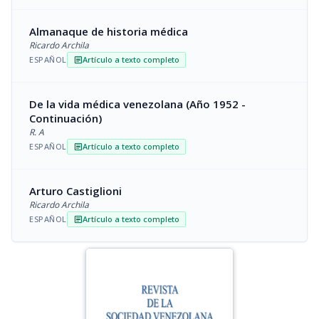
Almanaque de historia médica
Ricardo Archila
ESPAÑOL
Artículo a texto completo
article
De la vida médica venezolana (Año 1952 -
Continuación)
R. A
ESPAÑOL
Artículo a texto completo
article
Arturo Castiglioni
Ricardo Archila
ESPAÑOL
Artículo a texto completo
article