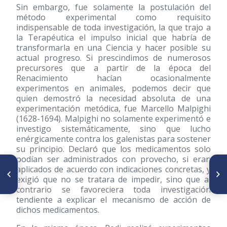
Sin embargo, fue solamente la postulación del
método experimental como requisito
indispensable de toda investigación, la que trajo a
la Terapéutica el impulso inicial que habría de
transformarla en una Ciencia y hacer posible su
actual progreso. Si prescindimos de numerosos
precursores que a partir de la época del
Renacimiento hacían ocasionalmente
experimentos en animales, podemos decir que
quien demostró la necesidad absoluta de una
experimentación metódica, fue Marcello Malpighi
(1628-1694). Malpighi no solamente experimentó e
investigo sistemáticamente, sino que lucho
enérgicamente contra los galenistas para sostener
su principio. Declaró que los medicamentos solo
podían ser administrados con provecho, si eran
ARTÍCULO ANTERIOR
SIGUIENTE ARTÍCULO
aplicados de acuerdo con indicaciones concretas, y
Celo exagerado de la Facultad
Semblanza científica del
exigió que no se tratara de impedir, sino que al
Médica de Caracas impide una
profesor Karl Kleist
contrario se favoreciera toda investigación
demostración cientifica en
tendiente a explicar el mecanismo de acción de
1834
dichos medicamentos.