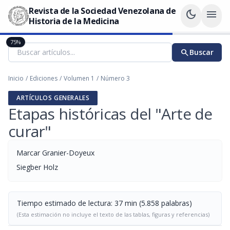
Revista de la Sociedad Venezolana de
dark_mode
menu
Historia de la Medicina
75%
search
Buscar
Inicio
/
Ediciones
/
Volumen 1
/
Número 3
ARTÍCULOS GENERALES
Etapas históricas del "Arte de
curar"
Marcar Granier-Doyeux
Siegber Holz
Tiempo estimado de lectura: 37 min (5.858 palabras)
(Esta estimación no incluye el texto de las tablas, figuras y referencias)