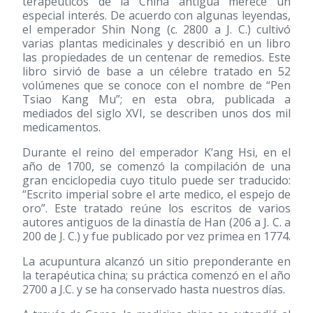
terapéuticos de la China antigua merece un
especial interés. De acuerdo con algunas leyendas,
el emperador Shin Nong (c. 2800 a J. C.) cultivó
varias plantas medicinales y describió en un libro
las propiedades de un centenar de remedios. Este
libro sirvió de base a un célebre tratado en 52
volúmenes que se conoce con el nombre de “Pen
Tsiao Kang Mu”; en esta obra, publicada a
mediados del siglo XVI, se describen unos dos mil
medicamentos.
Durante el reino del emperador K’ang Hsi, en el
año de 1700, se comenzó la compilación de una
gran enciclopedia cuyo titulo puede ser traducido:
“Escrito imperial sobre el arte medico, el espejo de
oro”. Este tratado reúne los escritos de varios
autores antiguos de la dinastía de Han (206 a J. C. a
200 de J. C.) y fue publicado por vez primea en 1774.
La acupuntura alcanzó un sitio preponderante en
la terapéutica china; su práctica comenzó en el año
2700 a J.C. y se ha conservado hasta nuestros días.