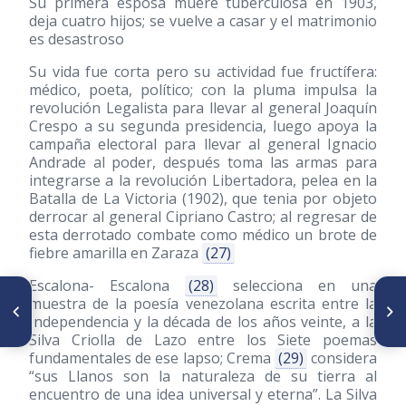
Su primera esposa muere tuberculosa en 1903,
deja cuatro hijos; se vuelve a casar y el matrimonio
es desastroso
Su vida fue corta pero su actividad fue fructífera:
médico, poeta, político; con la pluma impulsa la
revolución Legalista para llevar al general Joaquín
Crespo a su segunda presidencia, luego apoya la
campaña electoral para llevar al general Ignacio
Andrade al poder, después toma las armas para
integrarse a la revolución Libertadora, pelea en la
Batalla de La Victoria
(1902)
, que tenia por objeto
derrocar al general Cipriano Castro; al regresar de
esta derrotado combate como médico un brote de
fiebre amarilla en Zaraza
(27)
Escalona- Escalona
(28)
selecciona en una
ARTÍCULO ANTERIOR
SIGUIENTE ARTÍCULO
muestra de la poesía venezolana escrita entre la
Iniciación a la investigación
Primigestas adolescentes
Independencia y la década de los años veinte, a la
científica en nuestro país
egregias
Silva Criolla de Lazo entre los Siete poemas
fundamentales de ese lapso; Crema
(29)
considera
“sus Llanos son la naturaleza de su tierra al
encuentro de una idea universal y eterna”. La Silva