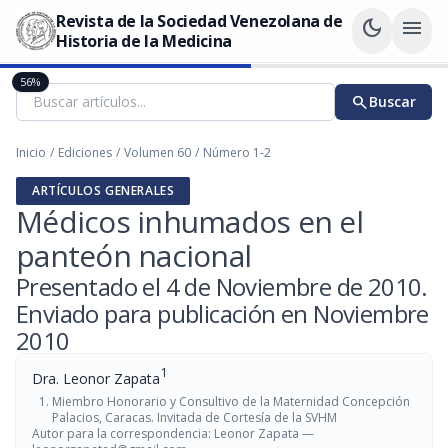
Revista de la Sociedad Venezolana de
dark_mode
menu
Historia de la Medicina
56%
search
Buscar
Inicio
/
Ediciones
/
Volumen 60
/
Número 1-2
ARTÍCULOS GENERALES
Médicos inhumados en el
panteón nacional
Presentado el 4 de Noviembre de 2010.
Enviado para publicación en Noviembre
2010
1
Dra. Leonor Zapata
Miembro Honorario y Consultivo de la Maternidad Concepción
Palacios, Caracas. Invitada de Cortesía de la SVHM
Autor para la correspondencia: Leonor Zapata —