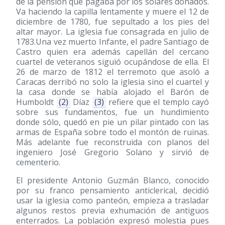
de la pensión que pagaba por los solares donados.
Va haciendo la capilla lentamente y muere el 12 de
diciembre de 1780, fue sepultado a los pies del
altar mayor. La iglesia fue consagrada en julio de
1783.Una vez muerto Infante, el padre Santiago de
Castro quien era además capellán del cercano
cuartel de veteranos siguió ocupándose de ella. El
26 de marzo de 1812 el terremoto que asoló a
Caracas derribó no solo la iglesia sino el cuartel y
la casa donde se había alojado el Barón de
Humboldt
(2)
Díaz
(3)
refiere que el templo cayó
sobre sus fundamentos, fue un hundimiento
donde sólo, quedó en pie un pilar pintado con las
armas de España sobre todo el montón de ruinas.
Más adelante fue reconstruida con planos del
ingeniero José Gregorio Solano y sirvió de
cementerio.
El presidente Antonio Guzmán Blanco, conocido
por su franco pensamiento anticlerical, decidió
usar la iglesia como panteón, empieza a trasladar
algunos restos previa exhumación de antiguos
enterrados. La población expresó molestia pues