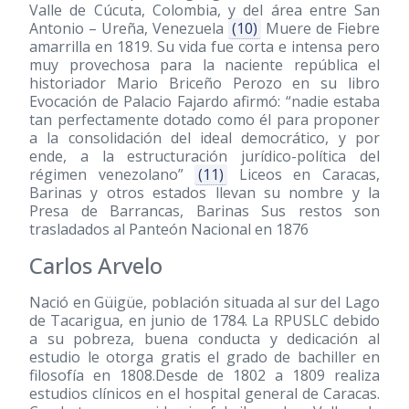
Valle de Cúcuta, Colombia, y del área entre San
Antonio – Ureña, Venezuela
(10)
Muere de Fiebre
amarrilla en 1819. Su vida fue corta e intensa pero
muy provechosa para la naciente república el
historiador Mario Briceño Perozo en su libro
Evocación de Palacio Fajardo afirmó: “nadie estaba
tan perfectamente dotado como él para proponer
a la consolidación del ideal democrático, y por
ende, a la estructuración jurídico-política del
régimen venezolano”
(11)
Liceos en Caracas,
Barinas y otros estados llevan su nombre y la
Presa de Barrancas, Barinas Sus restos son
trasladados al Panteón Nacional en 1876
Carlos Arvelo
Nació en Güigüe, población situada al sur del Lago
de Tacarigua, en junio de 1784. La RPUSLC debido
a su pobreza, buena conducta y dedicación al
estudio le otorga gratis el grado de bachiller en
filosofía en 1808.Desde de 1802 a 1809 realiza
estudios clínicos en el hospital general de Caracas.