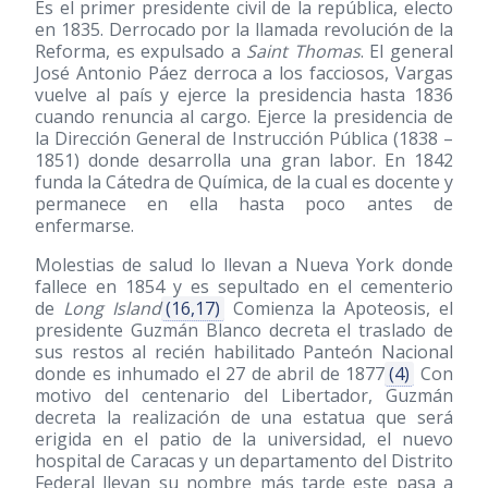
Es el primer presidente civil de la república, electo
en 1835. Derrocado por la llamada revolución de la
Reforma, es expulsado a
Saint Thomas
. El general
José Antonio Páez derroca a los facciosos, Vargas
vuelve al país y ejerce la presidencia hasta 1836
cuando renuncia al cargo. Ejerce la presidencia de
la Dirección General de Instrucción Pública
(1838 –
1851)
donde desarrolla una gran labor. En 1842
funda la Cátedra de Química, de la cual es docente y
permanece en ella hasta poco antes de
enfermarse.
Molestias de salud lo llevan a Nueva York donde
fallece en 1854 y es sepultado en el cementerio
de
Long Island
(16,17)
Comienza la Apoteosis, el
presidente Guzmán Blanco decreta el traslado de
sus restos al recién habilitado Panteón Nacional
donde es inhumado el 27 de abril de 1877
(4)
Con
motivo del centenario del Libertador, Guzmán
decreta la realización de una estatua que será
erigida en el patio de la universidad, el nuevo
hospital de Caracas y un departamento del Distrito
Federal llevan su nombre más tarde este pasa a