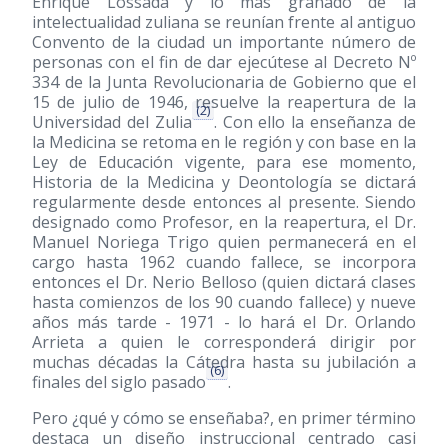
Enrique Lossada y lo más granado de la
intelectualidad zuliana se reunían frente al antiguo
Convento de la ciudad un importante número de
personas con el fin de dar ejecútese al Decreto Nº
334 de la Junta Revolucionaria de Gobierno que el
15 de julio de 1946, resuelve la reapertura de la
(2)
Universidad del Zulia
. Con ello la enseñanza de
la Medicina se retoma en le región y con base en la
Ley de Educación vigente, para ese momento,
Historia de la Medicina y Deontología se dictará
regularmente desde entonces al presente. Siendo
designado como Profesor, en la reapertura, el Dr.
Manuel Noriega Trigo quien permanecerá en el
cargo hasta 1962 cuando fallece, se incorpora
entonces el Dr. Nerio Belloso (quien dictará clases
hasta comienzos de los 90 cuando fallece) y nueve
años más tarde - 1971 - lo hará el Dr. Orlando
Arrieta a quien le corresponderá dirigir por
muchas décadas la Cátedra hasta su jubilación a
(6)
finales del siglo pasado
.
Pero ¿qué y cómo se enseñaba?, en primer término
destaca un diseño instruccional centrado casi