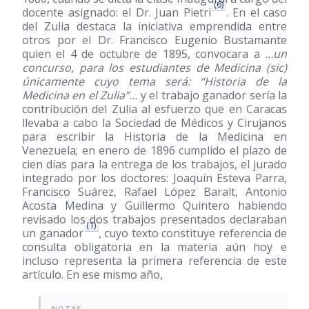
(6)
docente asignado: el Dr. Juan Pietri
. En el caso
del Zulia destaca la iniciativa emprendida entre
otros por el Dr. Francisco Eugenio Bustamante
quien el 4 de octubre de 1895, convocara a
…un
concurso, para los estudiantes de Medicina (sic)
únicamente cuyo tema será: “Historia de la
Medicina en el Zulia”…
y el trabajo ganador sería la
contribución del Zulia al esfuerzo que en Caracas
llevaba a cabo la Sociedad de Médicos y Cirujanos
para escribir la Historia de la Medicina en
Venezuela; en enero de 1896 cumplido el plazo de
cien días para la entrega de los trabajos, el jurado
integrado por los doctores: Joaquín Esteva Parra,
Francisco Suárez, Rafael López Baralt, Antonio
Acosta Medina y Guillermo Quintero habiendo
revisado los dos trabajos presentados declaraban
(1)
un ganador
, cuyo texto constituye referencia de
consulta obligatoria en la materia aún hoy e
incluso representa la primera referencia de este
artículo. En ese mismo año,