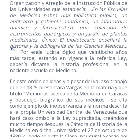
Organización y Arreglo de la Instrucción Pública de
las Universidades que establecía:
…En las Escuelas
de Medicina habrá una biblioteca pública, un
anfiteatro y gabinete anatómico, un laboratorio
químico y farmacéutico, una colección de
instrumentos quirúrgicos y un jardín de plantas
medicinales. Único: El bibliotecario enseñará la
historia y la bibliografía de las Ciencias Médicas…
(6)
. Por ende luciría lógico que veintiocho años
más tarde, estando en vigencia la referida Ley,
debería dictarse la historia profesional en la
naciente escuela de Medicina.
En este orden de ideas y a pesar del valioso trabajo
que en 1829 presentara Vargas en la materia y que
tituló “Memorias acerca de la Medicina en Caracas
y bosquejo biográfico de sus médicos”, se cita
como ejemplo de inobservancia a la norma descrita
a la propia Universidad Central de Venezuela que
hará caso omiso a la Ley supracitada, creándose
mucho tiempo después la Cátedra de Historia de la
Medicina en dicha Universidad el 27 de octubre de
1880, cuando se dicta la Clase Inaugural a cargo del