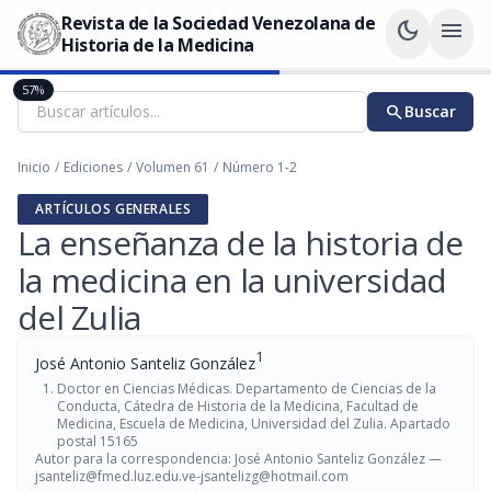
Revista de la Sociedad Venezolana de
dark_mode
menu
Historia de la Medicina
57%
search
Buscar
Inicio
/
Ediciones
/
Volumen 61
/
Número 1-2
ARTÍCULOS GENERALES
La enseñanza de la historia de
la medicina en la universidad
del Zulia
1
José Antonio Santeliz González
Doctor en Ciencias Médicas. Departamento de Ciencias de la
Conducta, Cátedra de Historia de la Medicina, Facultad de
Medicina, Escuela de Medicina, Universidad del Zulia. Apartado
postal 15165
Autor para la correspondencia: José Antonio Santeliz González —
jsanteliz@fmed.luz.edu.ve-jsantelizg
@hotmail.com