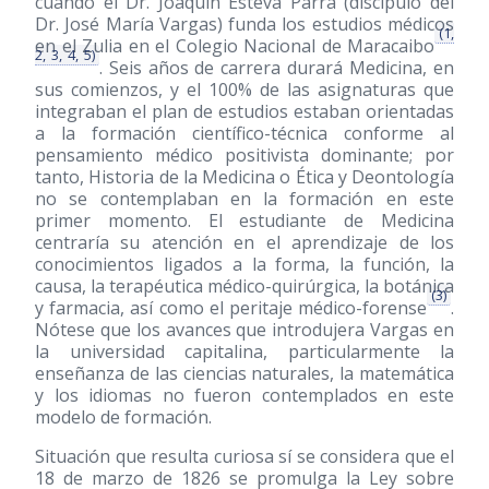
cuando el Dr. Joaquín Esteva Parra (discípulo del
Dr. José María Vargas) funda los estudios médicos
(1,
en el Zulia en el Colegio Nacional de Maracaibo
2, 3, 4, 5)
. Seis años de carrera durará Medicina, en
sus comienzos, y el 100% de las asignaturas que
integraban el plan de estudios estaban orientadas
a la formación científico-técnica conforme al
pensamiento médico positivista dominante; por
tanto, Historia de la Medicina o Ética y Deontología
no se contemplaban en la formación en este
primer momento. El estudiante de Medicina
centraría su atención en el aprendizaje de los
conocimientos ligados a la forma, la función, la
causa, la terapéutica médico-quirúrgica, la botánica
(3)
y farmacia, así como el peritaje médico-forense
.
Nótese que los avances que introdujera Vargas en
la universidad capitalina, particularmente la
enseñanza de las ciencias naturales, la matemática
y los idiomas no fueron contemplados en este
modelo de formación.
Situación que resulta curiosa sí se considera que el
18 de marzo de 1826 se promulga la Ley sobre