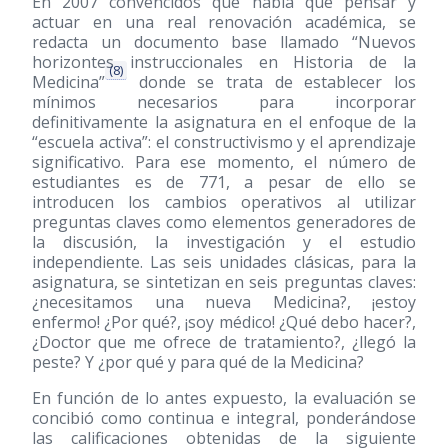
En 2007 convencidos que había que pensar y
actuar en una real renovación académica, se
redacta un documento base llamado “Nuevos
horizontes instruccionales en Historia de la
(8)
Medicina”
donde se trata de establecer los
mínimos necesarios para incorporar
definitivamente la asignatura en el enfoque de la
“escuela activa”: el constructivismo y el aprendizaje
significativo. Para ese momento, el número de
estudiantes es de 771, a pesar de ello se
introducen los cambios operativos al utilizar
preguntas claves como elementos generadores de
la discusión, la investigación y el estudio
independiente. Las seis unidades clásicas, para la
asignatura, se sintetizan en seis preguntas claves:
¿necesitamos una nueva Medicina?, ¡estoy
enfermo! ¿Por qué?, ¡soy médico! ¿Qué debo hacer?,
¿Doctor que me ofrece de tratamiento?, ¿llegó la
peste? Y ¿por qué y para qué de la Medicina?
En función de lo antes expuesto, la evaluación se
concibió como continua e integral, ponderándose
las calificaciones obtenidas de la siguiente