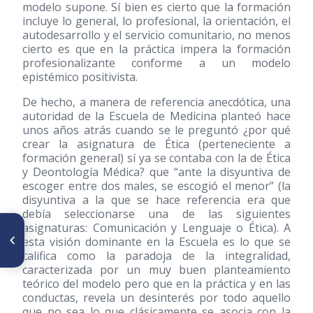
modelo supone. Sí bien es cierto que la formación
incluye lo general, lo profesional, la orientación, el
autodesarrollo y el servicio comunitario, no menos
cierto es que en la práctica impera la formación
profesionalizante conforme a un modelo
epistémico positivista.
De hecho, a manera de referencia anecdótica, una
autoridad de la Escuela de Medicina planteó hace
unos años atrás cuando se le preguntó ¿por qué
crear la asignatura de Ética (perteneciente a
formación general) sí ya se contaba con la de Ética
y Deontología Médica? que “ante la disyuntiva de
escoger entre dos males, se escogió el menor” (la
disyuntiva a la que se hace referencia era que
debía seleccionarse una de las siguientes
asignaturas: Comunicación y Lenguaje o Ética). A
ARTÍCULO ANTERIOR
Lisandro Alvarado.
esta visión dominante en la Escuela es lo que se
Actualización de su obra en el
califica como la paradoja de la integralidad,
siglo XXI
caracterizada por un muy buen planteamiento
teórico del modelo pero que en la práctica y en las
conductas, revela un desinterés por todo aquello
que no sea lo que clásicamente se asocia con la