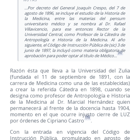
…Por decreto del General Joaquín Crespo, del 7 de
agosto de 1896, se incluye el estudio de la Historia de
la Medicina, entre las materias del pensum
universitario médico y se nombra al Dr. Rafael
Villavicencio, para ese entonces Rector de la
Universidad Central, como Profesor de la Cátedra de
Antropología e Historia de la Medicina. Al año
siguiente, el Código de Instrucción Pública de (sic) 3 de
junio de 1897, la incluyó como materia obligatoria de
(6)
aprobación para poder optar al título de Médico…
Razón ésta que lleva a la Universidad del Zulia
(fundada el 11 de septiembre de 1891, con la
carrera de Medicina como una de las establecidas)
a crear la referida Cátedra en 1898, cuando se
designa como profesor de Antropología e Historia
de la Medicina al Dr. Marcial Hernández quien
permanecerá al frente de la docencia hasta 1904,
momento en el que ocurre injusto cierre de LUZ
(6)
por órdenes de Cipriano Castro
.
Con la entrada en vigencia del Código de
Instrucción Pública, promulgado en agosto de