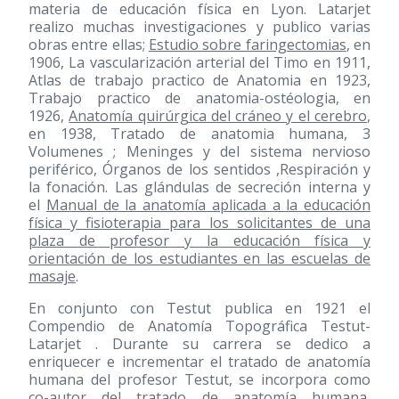
materia de educación física en Lyon. Latarjet
realizo muchas investigaciones y publico varias
obras entre ellas;
Estudio sobre faringectomias
, en
1906, La vascularización arterial del Timo en 1911,
Atlas de trabajo practico de Anatomia en 1923,
Trabajo practico de anatomia-ostéologia, en
1926,
Anatomía quirúrgica del cráneo y el cerebro
,
en 1938, Tratado de anatomia humana, 3
Volumenes ; Meninges y del sistema nervioso
periférico, Órganos de los sentidos ,Respiración y
la fonación. Las glándulas de secreción interna y
el
Manual de la anatomía aplicada a la educación
física y fisioterapia para los solicitantes de una
plaza de profesor y la educación física y
orientación de los estudiantes en las escuelas de
masaje
.
En conjunto con Testut publica en 1921 el
Compendio de Anatomía Topográfica Testut-
Latarjet . Durante su carrera se dedico a
enriquecer e incrementar el tratado de anatomía
humana del profesor Testut, se incorpora como
co-autor del tratado de anatomía humana,