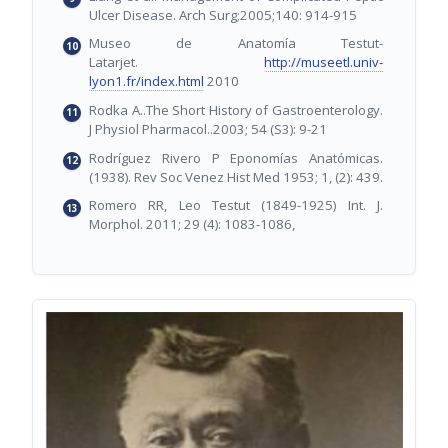
Ulcer Disease. Arch Surg;2005;140: 914-915
Museo de Anatomía Testut-
Latarjet.
http://museetl.univ-
lyon1.fr/index.html
2010
Rodka A..The Short History of Gastroenterology.
J Physiol Pharmacol..2003; 54 (S3): 9-21
Rodríguez Rivero P Eponomías Anatómicas.
(1938). Rev Soc Venez Hist Med 1953; 1, (2): 439.
Romero RR, Leo Testut (1849-1925) Int. J.
Morphol. 2011; 29 (4): 1083-1086,