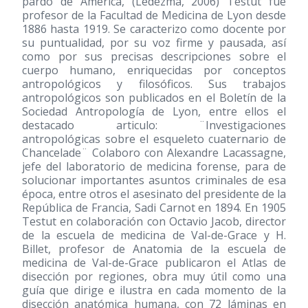
pardo de América, (Ledezma, 2006) Testut fue
profesor de la Facultad de Medicina de Lyon desde
1886 hasta 1919. Se caracterizo como docente por
su puntualidad, por su voz firme y pausada, así
como por sus precisas descripciones sobre el
cuerpo humano, enriquecidas por conceptos
antropológicos y filosóficos. Sus trabajos
antropológicos son publicados en el Boletín de la
Sociedad Antropología de Lyon, entre ellos el
destacado articulo: ¨Investigaciones
antropológicas sobre el esqueleto cuaternario de
Chancelade¨ Colaboro con Alexandre Lacassagne,
jefe del laboratorio de medicina forense, para de
solucionar importantes asuntos criminales de esa
época, entre otros el asesinato del presidente de la
República de Francia, Sadi Carnot en 1894. En 1905
Testut en colaboración con Octavio Jacob, director
de la escuela de medicina de Val-de-Grace y H.
Billet, profesor de Anatomia de la escuela de
medicina de Val-de-Grace publicaron el Atlas de
disección por regiones, obra muy útil como una
guía que dirige e ilustra en cada momento de la
disección anatómica humana, con 72 láminas en