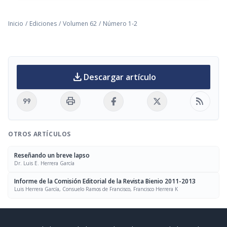
Inicio
/
Ediciones
/
Volumen 62
/
Número 1-2
download
Descargar artículo
format_quote
print
rss_feed
OTROS ARTÍCULOS
Reseñando un breve lapso
Dr. Luis E. Herrera García
Informe de la Comisión Editorial de la Revista Bienio 2011-2013
Luis Herrera García, Consuelo Ramos de Francisco, Francisco Herrera K