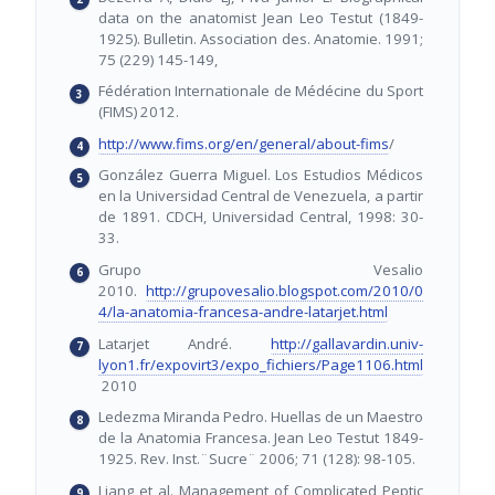
data on the anatomist Jean Leo Testut (1849-
1925). Bulletin. Association des. Anatomie. 1991;
75 (229) 145-149,
Fédération Internationale de Médécine du Sport
(FIMS) 2012.
http://www.fims.org/en/general/about-fims
/
González Guerra Miguel. Los Estudios Médicos
en la Universidad Central de Venezuela, a partir
de 1891. CDCH, Universidad Central, 1998: 30-
33.
Grupo Vesalio
2010.
http://grupovesalio.blogspot.com/2010/0
4/la-anatomia-francesa-andre-latarjet.html
Latarjet André.
http://gallavardin.univ-
lyon1.fr/expovirt3/expo_fichiers/Page1106.html
2010
Ledezma Miranda Pedro. Huellas de un Maestro
de la Anatomia Francesa. Jean Leo Testut 1849-
1925. Rev. Inst.¨Sucre¨ 2006; 71 (128): 98-105.
Liang et al. Management of Complicated Peptic