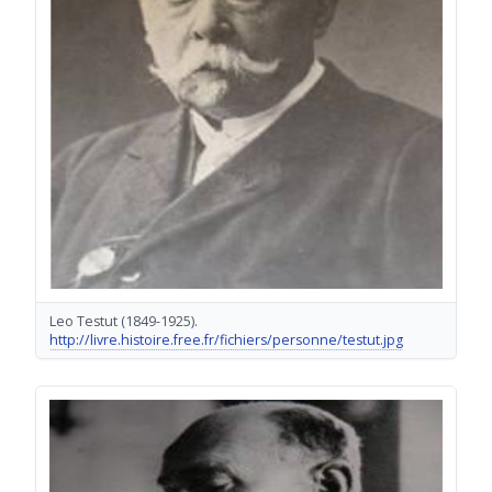
Leo Testut
(1849-1925)
.
http://livre.histoire.free.fr/fichiers/personne/testut.jpg