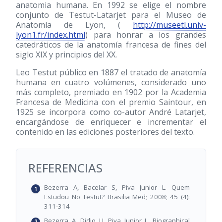
anatomia humana. En 1992 se elige el nombre
conjunto de Testut-Latarjet para el Museo de
Anatomía de Lyon, (
http://museetl.univ-
lyon1.fr/index.html
) para honrar a los grandes
catedráticos de la anatomía francesa de fines del
siglo XIX y principios del XX.
Leo Testut público en 1887 el tratado de anatomía
humana en cuatro volúmenes, considerado uno
más completo, premiado en 1902 por la Academia
Francesa de Medicina con el premio Saintour, en
1925 se incorpora como co-autor André Latarjet,
encargándose de enriquecer e incrementar el
contenido en las ediciones posteriores del texto.
REFERENCIAS
Bezerra A, Bacelar S, Piva Junior L. Quem
Estudou No Testut? Brasilia Med; 2008; 45 (4):
311-314
Bezerra A, Didio LJ, Piva Junior L. Biographical