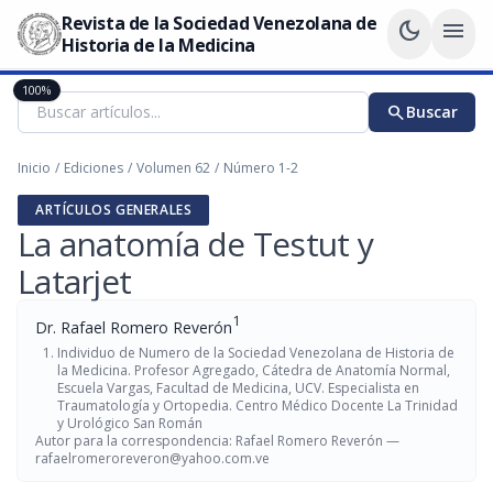
Revista de la Sociedad Venezolana de
dark_mode
menu
Historia de la Medicina
100%
search
Buscar
Inicio
/
Ediciones
/
Volumen 62
/
Número 1-2
ARTÍCULOS GENERALES
La anatomía de Testut y
Latarjet
1
Dr. Rafael Romero Reverón
Individuo de Numero de la Sociedad Venezolana de Historia de
la Medicina. Profesor Agregado, Cátedra de Anatomía Normal,
Escuela Vargas, Facultad de Medicina, UCV. Especialista en
Traumatología y Ortopedia. Centro Médico Docente La Trinidad
y Urológico San Román
Autor para la correspondencia: Rafael Romero Reverón —
rafaelromeroreveron@yahoo.com.ve