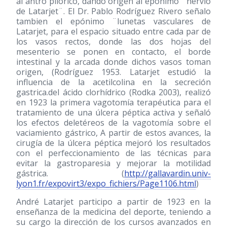
al antro pilórico, dando origen al epónimo ¨nervio
de Latarjet¨. El Dr. Pablo Rodríguez Rivero señalo
tambien el epónimo ¨lunetas vasculares de
Latarjet, para el espacio situado entre cada par de
los vasos rectos, donde las dos hojas del
mesenterio se ponen en contacto, el borde
intestinal y la arcada donde dichos vasos toman
origen, (Rodríguez 1953. Latarjet estudió la
influencia de la acetilcolina en la secreción
gastrica.del ácido clorhídrico (Rodka 2003), realizó
en 1923 la primera vagotomía terapéutica para el
tratamiento de una úlcera péptica activa y señaló
los efectos deletéreos de la vagotomía sobre el
vaciamiento gástrico, A partir de estos avances, la
cirugía de la úlcera péptica mejoró los resultados
con el perfeccionamiento de las técnicas para
evitar la gastroparesia y mejorar la motilidad
gástrica. (
http://gallavardin.univ-
lyon1.fr/expovirt3/expo_fichiers/Page1106.html
)
André Latarjet participo a partir de 1923 en la
enseñanza de la medicina del deporte, teniendo a
su cargo la dirección de los cursos avanzados en