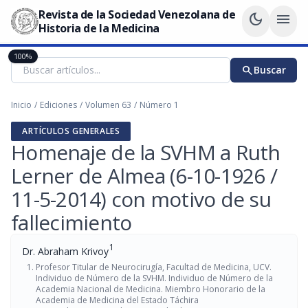
Revista de la Sociedad Venezolana de
dark_mode
menu
Historia de la Medicina
100%
search
Buscar
Inicio
/
Ediciones
/
Volumen 63
/
Número 1
ARTÍCULOS GENERALES
Homenaje de la SVHM a Ruth
Lerner de Almea (6-10-1926 /
11-5-2014) con motivo de su
fallecimiento
1
Dr. Abraham Krivoy
Profesor Titular de Neurocirugía, Facultad de Medicina, UCV.
Individuo de Número de la SVHM. Individuo de Número de la
Academia Nacional de Medicina. Miembro Honorario de la
Academia de Medicina del Estado Táchira