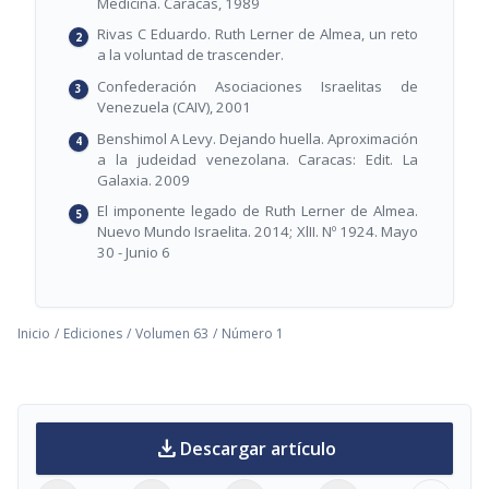
Medicina. Caracas, 1989
Rivas C Eduardo. Ruth Lerner de Almea, un reto
a la voluntad de trascender.
Confederación Asociaciones Israelitas de
Venezuela (CAIV), 2001
Benshimol A Levy. Dejando huella. Aproximación
a la judeidad venezolana. Caracas: Edit. La
Galaxia. 2009
El imponente legado de Ruth Lerner de Almea.
Nuevo Mundo Israelita. 2014; XlII. Nº 1924. Mayo
30 - Junio 6
Inicio
/
Ediciones
/
Volumen 63
/
Número 1
download
Descargar artículo