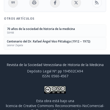
format_quote
print
rss_feed
OTROS ARTÍCULOS
70 años de la sociedad de historia de la medicina
SVHM
Centenario del Dr. Rafael Ángel Viso Pittaluga (1912 – 1972)
Leonor Zapata
Revista de la Sociedad Venezolana de Historia de la Medicina
Depósito Legal Nº: pp 194502CA94
ISSN: 0560-4567
Esta obra está bajo una
licencia de Creative Commons Reconocimiento-NoComercial-