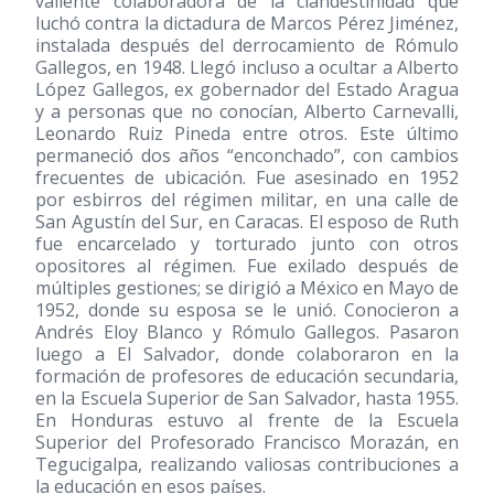
valiente colaboradora de la clandestinidad que
luchó contra la dictadura de Marcos Pérez Jiménez,
instalada después del derrocamiento de Rómulo
Gallegos, en 1948. Llegó incluso a ocultar a Alberto
López Gallegos, ex gobernador del Estado Aragua
y a personas que no conocían, Alberto Carnevalli,
Leonardo Ruiz Pineda entre otros. Este último
permaneció dos años “enconchado”, con cambios
frecuentes de ubicación. Fue asesinado en 1952
por esbirros del régimen militar, en una calle de
San Agustín del Sur, en Caracas. El esposo de Ruth
fue encarcelado y torturado junto con otros
opositores al régimen. Fue exilado después de
múltiples gestiones; se dirigió a México en Mayo de
1952, donde su esposa se le unió. Conocieron a
Andrés Eloy Blanco y Rómulo Gallegos. Pasaron
luego a El Salvador, donde colaboraron en la
formación de profesores de educación secundaria,
en la Escuela Superior de San Salvador, hasta 1955.
En Honduras estuvo al frente de la Escuela
Superior del Profesorado Francisco Morazán, en
Tegucigalpa, realizando valiosas contribuciones a
la educación en esos países.