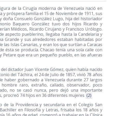
figura de la Cirugía moderna de Venezuela nació en
da y próspera familia el 15 de Noviembre de 1911, sus
y doña Consuelo González Lugo, hija del historiador
onio Baquero González tuvo dos hijos Ricardo y
erían Médicos, Ricardo Cirujano y Francisco Urólogo.
e aspecto pueblerino, llegaba hasta la Candelaria y
ana Grande y sus alrededores estaban habitadas por
las Islas Canarias, y eran los que surtían a Caracas
nde ésta se producía. Chacao tenía una sola calle con
 y Petare que era un pequeño pueblo, en las afueras
del dictador Juan Vicente Gómez, quien había nacido
nio del Táchira, el 24 de Julio de 1857, vivió 78 años
 de haber gobernado a Venezuela durante 27 largos
hombre raro, extraño, callado, observador, poco
rado, no se casó nunca, pero dejó una importante
, procreó 74 hijos en 36 diferentes mujeres
(2)
o de la Providencia y secundaria en el Colegio San
chiller en Filosofía y Letras, frisaba los 18 años y
ía 16 años de edad, comenzó a trabajar en la Clínica