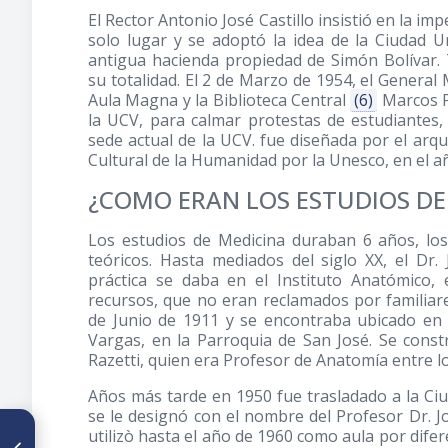
El Rector Antonio José Castillo insistió en la im
solo lugar y se adoptó la idea de la Ciudad U
antigua hacienda propiedad de Simón Bolívar
su totalidad. El 2 de Marzo de 1954, el General
Aula Magna y la Biblioteca Central
(6)
Marcos P
la UCV, para calmar protestas de estudiantes, 
sede actual de la UCV. fue diseñada por el arqu
Cultural de la Humanidad por la Unesco, en el 
¿COMO ERAN LOS ESTUDIOS DE
Los estudios de Medicina duraban 6 años, lo
teóricos. Hasta mediados del siglo XX, el Dr.
práctica se daba en el Instituto Anatómico,
recursos, que no eran reclamados por familiar
de Junio de 1911 y se encontraba ubicado en 
Vargas, en la Parroquia de San José. Se constru
Razetti, quien era Profesor de Anatomía entre l
Años más tarde en 1950 fue trasladado a la Ciu
se le designó con el nombre del Profesor Dr. Jo
ARTÍCULO ANTERIOR
utilizò hasta el año de 1960 como aula por dife
Dr. Francisco Montbrun y sus