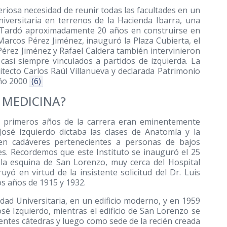
periosa necesidad de reunir todas las facultades en un
niversitaria en terrenos de la Hacienda Ibarra, una
. Tardó aproximadamente 20 años en construirse en
 Marcos Pérez Jiménez, inauguró la Plaza Cubierta, el
érez Jiménez y Rafael Caldera también intervinieron
casi siempre vinculados a partidos de izquierda. La
itecto Carlos Raúl Villanueva y declarada Patrimonio
año 2000
(6)
 MEDICINA?
s primeros años de la carrera eran eminentemente
 José Izquierdo dictaba las clases de Anatomía y la
 en cadáveres pertenecientes a personas de bajos
es. Recordemos que este Instituto se inauguró el 25
la esquina de San Lorenzo, muy cerca del Hospital
yó en virtud de la insistente solicitud del Dr. Luis
os años de 1915 y 1932.
dad Universitaria, en un edificio moderno, y en 1959
sé Izquierdo, mientras el edificio de San Lorenzo se
rentes cátedras y luego como sede de la recién creada