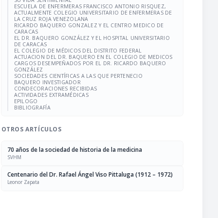
SU VIDA SENTIMENTAL
ESCUELA DE ENFERMERAS FRANCISCO ANTONIO RISQUEZ,
ACTUALMENTE COLEGIO UNIVERSITARIO DE ENFERMERAS DE
LA CRUZ ROJA VENEZOLANA
RICARDO BAQUERO GONZALEZ Y EL CENTRO MEDICO DE
CARACAS
EL DR. BAQUERO GONZÁLEZ Y EL HOSPITAL UNIVERSITARIO
DE CARACAS
EL COLEGIO DE MÉDICOS DEL DISTRITO FEDERAL
ACTUACION DEL DR. BAQUERO EN EL COLEGIO DE MEDICOS
CARGOS DESEMPEÑADOS POR EL DR. RICARDO BAQUERO
GONZÁLEZ
SOCIEDADES CIENTÍFICAS A LAS QUE PERTENECIO
BAQUERO INVESTIGADOR
CONDECORACIONES RECIBIDAS
ACTIVIDADES EXTRAMÉDICAS
EPILOGO
BIBLIOGRAFÍA
OTROS ARTÍCULOS
70 años de la sociedad de historia de la medicina
SVHM
Centenario del Dr. Rafael Ángel Viso Pittaluga (1912 – 1972)
Leonor Zapata