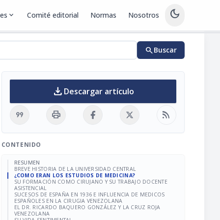
dark_mode
nes
expand_more
Comité editorial
Normas
Nosotros
search
Buscar
download
Descargar artículo
format_quote
print
rss_feed
CONTENIDO
RESUMEN
BREVE HISTORIA DE LA UNIVERSIDAD CENTRAL
¿COMO ERAN LOS ESTUDIOS DE MEDICINA?
SU FORMACIÓN COMO CIRUJANO Y SU TRABAJO DOCENTE
ASISTENCIAL
SUCESOS DE ESPAÑA EN 1936 E INFLUENCIA DE MEDICOS
ESPAÑOLES EN LA CIRUGIA VENEZOLANA
EL DR. RICARDO BAQUERO GONZÁLEZ Y LA CRUZ ROJA
VENEZOLANA