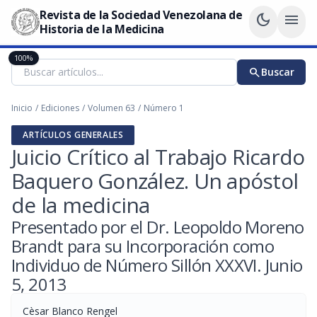
Revista de la Sociedad Venezolana de
dark_mode
menu
Historia de la Medicina
100%
search
Buscar
Inicio
/
Ediciones
/
Volumen 63
/
Número 1
ARTÍCULOS GENERALES
Juicio Crítico al Trabajo Ricardo
Baquero González. Un apóstol
de la medicina
Presentado por el Dr. Leopoldo Moreno
Brandt para su Incorporación como
Individuo de Número Sillón XXXVI. Junio
5, 2013
Cèsar Blanco Rengel