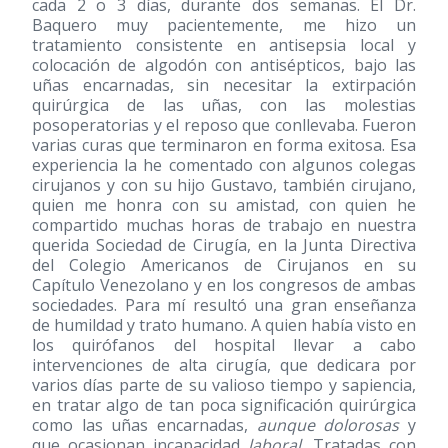
cada 2 o 3 días, durante dos semanas. El Dr.
Baquero muy pacientemente, me hizo un
tratamiento consistente en antisepsia local y
colocación de algodón con antisépticos, bajo las
uñas encarnadas, sin necesitar la extirpación
quirúrgica de las uñas, con las molestias
posoperatorias y el reposo que conllevaba. Fueron
varias curas que terminaron en forma exitosa. Esa
experiencia la he comentado con algunos colegas
cirujanos y con su hijo Gustavo, también cirujano,
quien me honra con su amistad, con quien he
compartido muchas horas de trabajo en nuestra
querida Sociedad de Cirugía, en la Junta Directiva
del Colegio Americanos de Cirujanos en su
Capítulo Venezolano y en los congresos de ambas
sociedades. Para mí resultó una gran enseñanza
de humildad y trato humano. A quien había visto en
los quirófanos del hospital llevar a cabo
intervenciones de alta cirugía, que dedicara por
varios días parte de su valioso tiempo y sapiencia,
en tratar algo de tan poca significación quirúrgica
como las uñas encarnadas,
aunque dolorosas
y
que ocasionan incapacidad
laboral.
Tratadas con