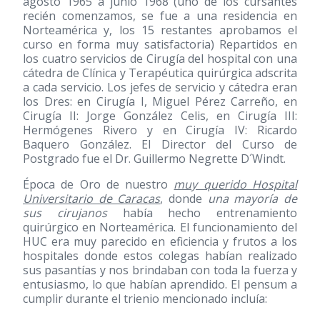
agosto 1965 a junio 1968 (uno de los cursantes
recién comenzamos, se fue a una residencia en
Norteamérica y, los 15 restantes aprobamos el
curso en forma muy satisfactoria) Repartidos en
los cuatro servicios de Cirugía del hospital con una
cátedra de Clínica y Terapéutica quirúrgica adscrita
a cada servicio. Los jefes de servicio y cátedra eran
los Dres: en Cirugía I, Miguel Pérez Carreño, en
Cirugía II: Jorge González Celis, en Cirugía III:
Hermógenes Rivero y en Cirugía IV: Ricardo
Baquero González. El Director del Curso de
Postgrado fue el Dr. Guillermo Negrette D´Windt.
Época de Oro de nuestro
muy querido Hospital
Universitario de Caracas
, donde
una mayoría de
sus cirujanos
había hecho entrenamiento
quirúrgico en Norteamérica. El funcionamiento del
HUC era muy parecido en eficiencia y frutos a los
hospitales donde estos colegas habían realizado
sus pasantías y nos brindaban con toda la fuerza y
entusiasmo, lo que habían aprendido. El pensum a
cumplir durante el trienio mencionado incluía: