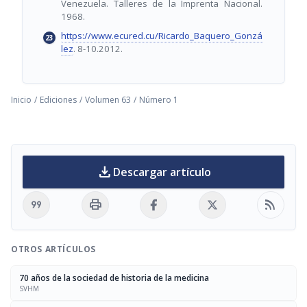
Venezuela. Talleres de la Imprenta Nacional.
1968.
https://www.ecured.cu/Ricardo_Baquero_Gonzá
lez
. 8-10.2012.
Inicio
/
Ediciones
/
Volumen 63
/
Número 1
download
Descargar artículo
format_quote
print
rss_feed
OTROS ARTÍCULOS
70 años de la sociedad de historia de la medicina
SVHM