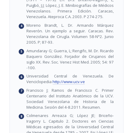
Puigbó, J.J; López, J. E. Minibiografías de Médicos
Venezolanos. Primera Edición. Caracas,
Venezuela. Ateproca C.A. 2003. P 274-275.
Moreno Brandt, L. Dr. Armando Márquez
Reverón. Un ejemplo a seguir. Caracas. Rev.
Venezolana de Cirugía. Volumen 58-N°2. Junio
2005. P; 87-93.
Amundaray G; Guerra, L; Rengifo, M. Dr. Ricardo
Baquero González. Forjador de Cirujanos del
siglo XX. Rev. Soc. Venez Hist Med. 2005; 54: 97
-100.
Universidad Central de Venezuela. De
Venciclopedia
http://www.ucv.ve
Francisco J; Ramos de Francisco C. Primer
Centenario del Instituto Anatómico de la UCV.
Sociedad Venezolana de Historia de la
Medicina. Sesión del 4-8.2011. Resumen.
Colmenares Arreaza G; López JE; Briceño-
Iragorry L. Capitulo 2. Doctores en Ciencias
Médicas egresados de la Universidad Central
de Venezuela desde 1785 – 2007. En: López J E;