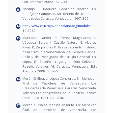
Edit. Ateproca 2009: 157-200.
Naranjo C. Baquero González Ricardo. En:
Rodríguez Campos M. Diccionario de Historia de
Venezuela. Caracas, Venezuela. 1997: 359.
http://www.cruzrojavenezolana.org/modules
. 8-
10-2012.
Manrique Lander P; Pérez Magallanes L;
Vásquez Zerpa J; Castillo Natera N; Álvarez
Rivas K; Zerpa Díaz P. Breve recuento histórico
de la Cruz Roja Venezolana, del Hospital Carlos J
Bello y del Post grado de Cirugía General. En:
López JE; Briceño- Iragorry L (Edit) Colección
Razetti, Volumen VI, Caracas, Venezuela. Edit
Ateproca 2008: 535-564.
Morón G. Eleazar López Contreras. En: Meneven
Filial de Petróleos de Venezuela. Los
Presidentes de Venezuela. Caracas, Venezuela.
Talleres Lito tipográficos de la Escuela Técnica
Don Bosco. 1981: 231-238.
Morón G. Isaías Medina Angarita. En: Meneven
filial de Petróleos de Venezuela. Los