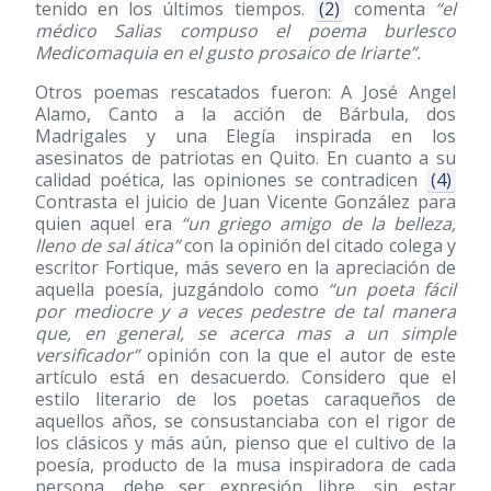
tenido en los últimos tiempos.
(2)
comenta
“el
médico Salias compuso el poema burlesco
Medicomaquia en el gusto prosaico de Iriarte”.
Otros poemas rescatados fueron: A José Angel
Alamo, Canto a la acción de Bárbula, dos
Madrigales y una Elegía inspirada en los
asesinatos de patriotas en Quito. En cuanto a su
calidad poética, las opiniones se contradicen
(4)
Contrasta el juicio de Juan Vicente González para
quien aquel era
“un griego amigo de la belleza,
lleno de sal ática”
con la opinión del citado colega y
escritor Fortique, más severo en la apreciación de
aquella poesía, juzgándolo como
“un poeta fácil
por mediocre y a veces pedestre de tal manera
que, en general, se acerca mas a un simple
versificador”
opinión con la que el autor de este
artículo está en desacuerdo. Considero que el
estilo literario de los poetas caraqueños de
aquellos años, se consustanciaba con el rigor de
los clásicos y más aún, pienso que el cultivo de la
poesía, producto de la musa inspiradora de cada
persona, debe ser expresión libre, sin estar