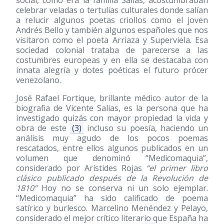
social, como era la familia Salias, acostumbraban
celebrar veladas o tertulias culturales donde salían
a relucir algunos poetas criollos como el joven
Andrés Bello y también algunos españoles que nos
visitaron como el poeta Arriaza y Superviela. Esa
sociedad colonial trataba de parecerse a las
costumbres europeas y en ella se destacaba con
innata alegría y dotes poéticas el futuro prócer
venezolano.
José Rafael Fortique, brillante médico autor de la
biografia de Vicente Salias, es la persona que ha
investigado quizás con mayor propiedad la vida y
obra de este
(3)
incluso su poesía, haciendo un
análisis muy agudo de los pocos poemas
rescatados, entre ellos algunos publicados en un
volumen que denominó “Medicomaquia”,
considerado por Arístides Rojas
“el primer libro
clásico publicado después de la Revolución de
1810”
Hoy no se conserva ni un solo ejemplar.
“Medicomaquia” ha sido calificado de poema
satírico y burlesco. Marcelino Menéndez y Pelayo,
considerado el mejor crítico literario que España ha