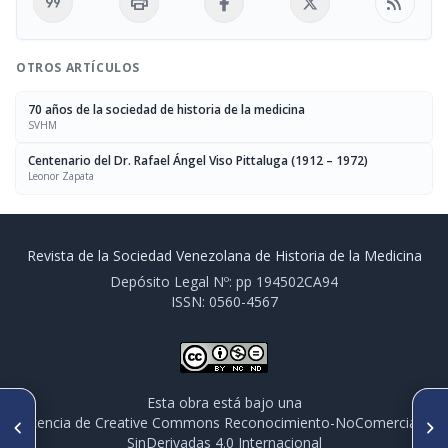
format_quote
print
rss_feed
OTROS ARTÍCULOS
70 años de la sociedad de historia de la medicina
SVHM
Centenario del Dr. Rafael Ángel Viso Pittaluga (1912 – 1972)
Leonor Zapata
Revista de la Sociedad Venezolana de Historia de la Medicina
Depósito Legal Nº: pp 194502CA94
ISSN: 0560-4567
Esta obra está bajo una
ARTÍCULO ANTERIOR
SIGUIENTE ARTÍCULO
licencia de Creative Commons Reconocimiento-NoComercial-
Juicio Crítico al Trabajo
Ed Leedskalnin y El Castillo de
SinDerivadas 4.0 Internacional
Ricardo Baquero González. Un
Coral