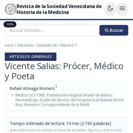
Revista de la Sociedad Venezolana de
dark_mode
menu
Historia de la Medicina
100%
search
Buscar
Inicio
/
Ediciones
/
Volumen 63
/
Número 1
ARTÍCULOS GENERALES
Vicente Salias: Prócer, Médico
y Poeta
1
Rafael Arteaga Romero
Médico UCV 1965. Pediatría en Hospital Infantil de México.
Neonatólogo. Ex Jefe de Servicio del Hospital José Manuel de los
Rios. Miembro Correspondiente de la SVHM
Tiempo estimado de lectura: 14 min (2.190 palabras)
(Esta estimación no incluye el texto de las tablas, figuras y referencias)