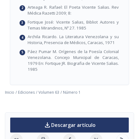
Arteaga R. Rafael: El Poeta Vicente Salias. Rev
Médica Razetti 2009; 8:
Fortique José: Vicente Salias, Bibliot Autores y
Temas Mirandinos, Nº 27. 1985
Archila Ricardo. La Literatura Venezolana y su
Historia, Presencia de Médicos, Caracas, 1971
Páez Pumar M. Orígenes de la Poesía Colonial
Venezolana. Concejo Municipal de Caracas,
1979 En: Fortique JR. Biografia de Vicente Salias.
1985
Inicio
/
Ediciones
/
Volumen 63
/
Número 1
download
Descargar artículo