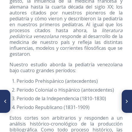
gestó, la influencia de la medicina francesa y
alemana hasta la cuarta década del siglo XX; los
autores citados por nuestros pioneros de la
pediatría y cómo vieron y describieron la pediatría
en nuestros primeros pedíatras. Al igual que los
procesos citados hasta ahora, la
literatura
pediátrica venezolana
responde al desarrollo de la
medicina de nuestro país y refleja las distintas
influencias, modelos y corrientes filosóficas que se
gestaron.
Nuestro estudio aborda la pediatría venezolana
bajo cuatro grandes períodos:
Periodo Prehispánico (antecedentes)
Periodo Colonial o Hispánico (antecedentes)
ARTÍCULO ANTERIOR
SIGUIENTE ARTÍCULO
Periodo de la Independencia
(1810-1830)
Ed Leedskalnin y El Castillo de
Tuberculosis: su presencia en
Coral
el mundo de las Bellas Artes
Periodo Republicano
(1831-1909)
Estos cortes son arbitrarios y responden a un
análisis histórico-cronológico de la producción
bibliográfica. Como todo proceso histórico, las