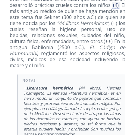
desarrolló prácticas crueles contra los niños
(4)
El
más antiguo médico de quien se haga mención en
este tema fue Seknet (300 años a.C.) de quien se
tiene noticia por los
“44 libros Herméticos”
, (+) los
cuales reseñan la higiene personal, uso de
bebidas, relaciones sexuales, cuidados del niño,
cultura física, enfermedades, entre otros.(++) En la
antigua Babilonia (2500 a.C.),
EL Código de
Hammurabi
, reglamentó los aspectos religiosos,
civiles, médicos de esa sociedad incluyendo la
madre y el niño.
+.
Literatura hermética
(44 libros) Hermes
Trismegisto. La llamada «literatura hermética» es en
cierto modo, un conjunto de papiros que contenían
hechizos y procedimientos de inducción mágica. Por
ejemplo, en el diálogo llamado Asclepio, el dios griego
de la Medicina. Describe el arte de atrapar las almas
de los demonios en estatuas, con ayuda de hierbas,
piedras preciosas y aromas, de tal forma que la
estatua pudiera hablar y profetizar. Son muchos los
datos y hechizos contenidos.