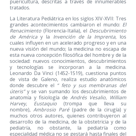
puericultura, descritas a través de innumerables
tratados.
La Literatura Pediátrica en los siglos XIV-XVII: Tres
grandes acontecimientos cambiaron el mundo:
El
Renacimiento
(Florencia-Italia), el
Descubrimiento
de América
y la
Invención de la Imprenta
, los
cuales influyen en un acelerado progreso y en una
nueva visión del mundo; la medicina no escapa de
esta nueva concepción filosófica del hombre y de la
sociedad: nuevos conocimientos, descubrimientos
y tecnologías se incorporan a la medicina.
Leonardo Da Vinci
(1452-1519)
, cuestiona puntos
de vista de Galeno, realiza estudio anatómicos
donde descubre el
“ feto y sus membranas del
úteris”
y se van sumando los descubrimientos de
anatomía y fisiología de
Andrés Vesalio, William
Harvey, Eustaquio
(trompa que lleva su
nombre),
Ambrosio Paré
(padre de la cirugía) y
muchos otros autores, quienes contribuyeron al
desarrollo de la medicina, de la obstetricia y de la
pediatría, no obstante, la pediatría como
especialidad médica no se gestará hasta finales del