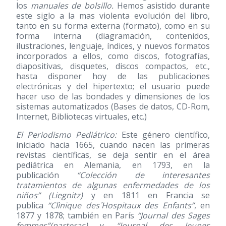
los
manuales de bolsillo.
Hemos asistido durante
este siglo a la mas violenta evolución del libro,
tanto en su forma externa (formato), como en su
forma interna (diagramación, contenidos,
ilustraciones, lenguaje, índices, y nuevos formatos
incorporados a ellos, como discos, fotografías,
diapositivas, disquetes, discos compactos, etc.,
hasta disponer hoy de las publicaciones
electrónicas y del hipertexto; el usuario puede
hacer uso de las bondades y dimensiones de los
sistemas automatizados (Bases de datos, CD-Rom,
Internet, Bibliotecas virtuales, etc.)
El Periodismo Pediátrico:
Este género científico,
iniciado hacia 1665, cuando nacen las primeras
revistas científicas, se deja sentir en el área
pediátrica en Alemania, en 1793, en la
publicación
“Colección de interesantes
tratamientos de algunas enfermedades de los
niños” (Liegnitz)
y en 1811 en Francia se
publica
“Clìnique des´Hospitaux des Enfants”
, en
1877 y 1878; también en París
“Journal des Sages
femmes”(parteras)
y
“Journal des Jeunes