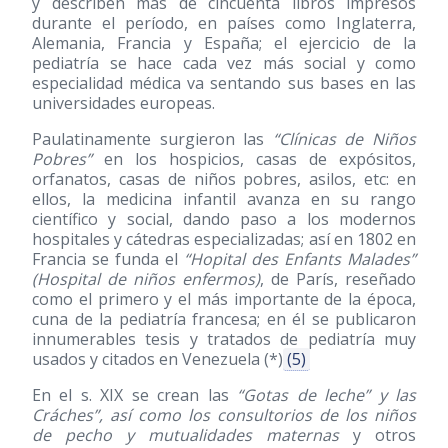
y describen más de cincuenta libros impresos
durante el período, en países como Inglaterra,
Alemania, Francia y España; el ejercicio de la
pediatría se hace cada vez más social y como
especialidad médica va sentando sus bases en las
universidades europeas.
Paulatinamente surgieron las
“Clínicas de Niños
Pobres”
en los hospicios, casas de expósitos,
orfanatos, casas de niños pobres, asilos, etc: en
ellos, la medicina infantil avanza en su rango
científico y social, dando paso a los modernos
hospitales y cátedras especializadas; así en 1802 en
Francia se funda el
“Hopital des Enfants Malades”
(Hospital de niños enfermos)
, de París, reseñado
como el primero y el más importante de la época,
cuna de la pediatría francesa; en él se publicaron
innumerables tesis y tratados de pediatría muy
usados y citados en Venezuela (*)
(5)
En el s. XIX se crean las
“Gotas de leche” y las
Cráches”, así como los consultorios de los niños
de pecho y mutualidades maternas
y otros