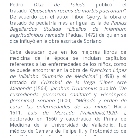
Pedro
Díaz de Toledo
publicó el
tratado
“Opusculum recens de morbis pueronum”
.
De acuerdo con el autor Tibor Gyory, la obra o
tratado de pediatría mas antigua, es la de
Paulus
Bagellardus titulada “Libellus de Infantium
aegritudinibus remedis
(Padua, 1472) de quien se
dice influyó en la obra escrita de Soriano.
Cabe destacar que en los mejores libros de
medicina de la época se incluían capítulos
referentes a las enfermedades de los niños, como
se puede encontrar en la obra de
Francisco López
de Villalobo “Sumario de Medicina”
(1498)
y el
tratado de
Cristóbal de la Vega “Liber Arte
Medendi”
(1564)
;
Jacobus Trunconius
publicó
“De
custodienda puerorum sanitate”
y
Hierònymo
(Jerónimo) Soriano
(1600)
:
“Método y orden de
curar las enfermedades de los niños”
. Hacia
1611,
Luis de Mercado (Valladolid,1520- )
,
doctorado en 1560 y catedrático de Prima de
Medicina de la Universidad de Valladolid, fue
médico de Cámara de Felipe II, y Protomédico de