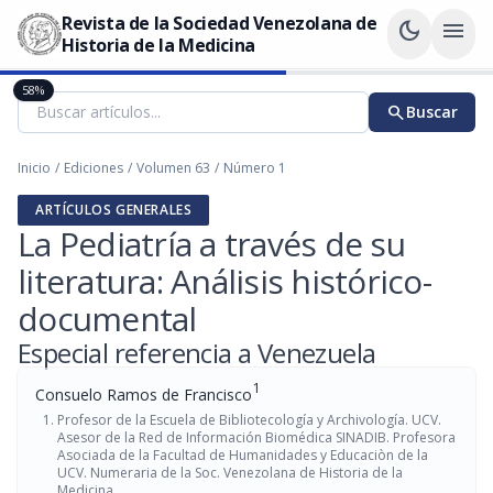
Revista de la Sociedad Venezolana de
dark_mode
menu
Historia de la Medicina
58%
search
Buscar
Inicio
/
Ediciones
/
Volumen 63
/
Número 1
ARTÍCULOS GENERALES
La Pediatría a través de su
literatura: Análisis histórico-
documental
Especial referencia a Venezuela
1
Consuelo Ramos de Francisco
Profesor de la Escuela de Bibliotecología y Archivología. UCV.
Asesor de la Red de Información Biomédica SINADIB. Profesora
Asociada de la Facultad de Humanidades y Educaciòn de la
UCV. Numeraria de la Soc. Venezolana de Historia de la
Medicina