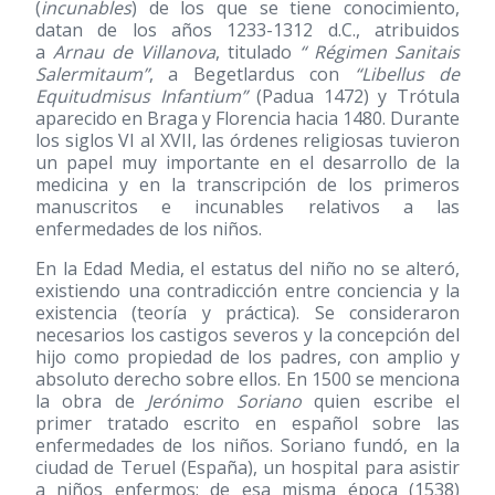
(
incunables
) de los que se tiene conocimiento,
datan de los años 1233-1312 d.C., atribuidos
a
Arnau de Villanova
, titulado
“ Régimen Sanitais
Salermitaum”
, a Begetlardus con
“Libellus de
Equitudmisus Infantium”
(Padua 1472) y Trótula
aparecido en Braga y Florencia hacia 1480. Durante
los siglos VI al XVII, las órdenes religiosas tuvieron
un papel muy importante en el desarrollo de la
medicina y en la transcripción de los primeros
manuscritos e incunables relativos a las
enfermedades de los niños.
En la Edad Media, el estatus del niño no se alteró,
existiendo una contradicción entre conciencia y la
existencia (teoría y práctica). Se consideraron
necesarios los castigos severos y la concepción del
hijo como propiedad de los padres, con amplio y
absoluto derecho sobre ellos. En 1500 se menciona
la obra de
Jerónimo Soriano
quien escribe el
primer tratado escrito en español sobre las
enfermedades de los niños. Soriano fundó, en la
ciudad de Teruel (España), un hospital para asistir
a niños enfermos; de esa misma época
(1538)