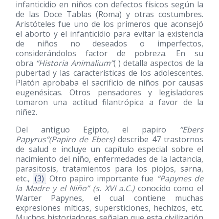
infanticidio en niños con defectos físicos según la
de las Doce Tablas (Roma) y otras costumbres.
Aristóteles fue uno de los primeros que aconsejó
el aborto y el infanticidio para evitar la existencia
de niños no deseados o imperfectos,
considerándolos factor de pobreza. En su
obra
“Historia Animalium”
( ) detalla aspectos de la
pubertad y las características de los adolescentes.
Platón aprobaba el sacrificio de niños por causas
eugenésicas. Otros pensadores y legisladores
tomaron una actitud filantrópica a favor de la
niñez.
Del antiguo Egipto, el papiro
“Ebers
Papyrus”(Papiro de Ebers)
describe 47 trastornos
de salud e incluye un capítulo especial sobre el
nacimiento del niño, enfermedades de la lactancia,
parasitosis, tratamientos para los piojos, sarna,
etc.,
(3)
Otro papiro importante fue
“Papynes de
la Madre y el Niño” (s. XVI a.C.)
conocido como el
Warter Papynes, el cual contiene muchas
expresiones míticas, supersticiones, hechizos, etc.
Muchos historiadores señalan que esta civilización