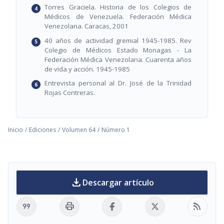
Torres Graciela. Historia de los Colegios de
Médicos de Venezuela. Federación Médica
Venezolana. Caracas, 2001
40 años de actividad gremial 1945-1985. Rev
Colegio de Médicos Estado Monagas - La
Federación Médica Venezolana. Cuarenta años
de vida y acción. 1945-1985
Entrevista personal al Dr. José de la Trinidad
Rojas Contreras.
Inicio
/
Ediciones
/
Volumen 64
/
Número 1
download
Descargar artículo
format_quote
print
rss_feed