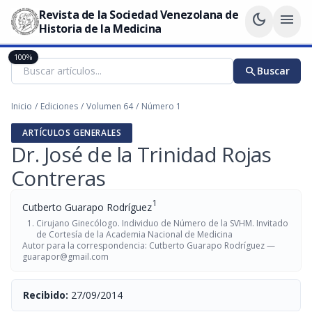
Revista de la Sociedad Venezolana de
dark_mode
menu
Historia de la Medicina
100%
search
Buscar
Inicio
/
Ediciones
/
Volumen 64
/
Número 1
ARTÍCULOS GENERALES
Dr. José de la Trinidad Rojas
Contreras
1
Cutberto Guarapo Rodríguez
Cirujano Ginecólogo. Individuo de Número de la SVHM. Invitado
de Cortesía de la Academia Nacional de Medicina
Autor para la correspondencia: Cutberto Guarapo Rodríguez —
guarapor@gmail.com
Recibido:
27/09/2014