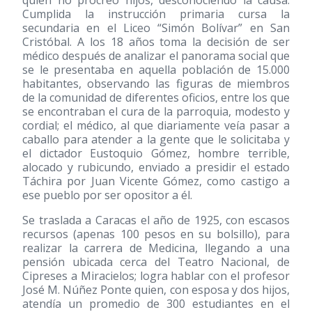
quien no procreó hijos, desconociendo la causa.
Cumplida la instrucción primaria cursa la
secundaria en el Liceo “Simón Bolívar” en San
Cristóbal. A los 18 años toma la decisión de ser
médico después de analizar el panorama social que
se le presentaba en aquella población de 15.000
habitantes, observando las figuras de miembros
de la comunidad de diferentes oficios, entre los que
se encontraban el cura de la parroquia, modesto y
cordial; el médico, al que diariamente veía pasar a
caballo para atender a la gente que le solicitaba y
el dictador Eustoquio Gómez, hombre terrible,
alocado y rubicundo, enviado a presidir el estado
Táchira por Juan Vicente Gómez, como castigo a
ese pueblo por ser opositor a él.
Se traslada a Caracas el año de 1925, con escasos
recursos (apenas 100 pesos en su bolsillo), para
realizar la carrera de Medicina, llegando a una
pensión ubicada cerca del Teatro Nacional, de
Cipreses a Miracielos; logra hablar con el profesor
José M. Núñez Ponte quien, con esposa y dos hijos,
atendía un promedio de 300 estudiantes en el