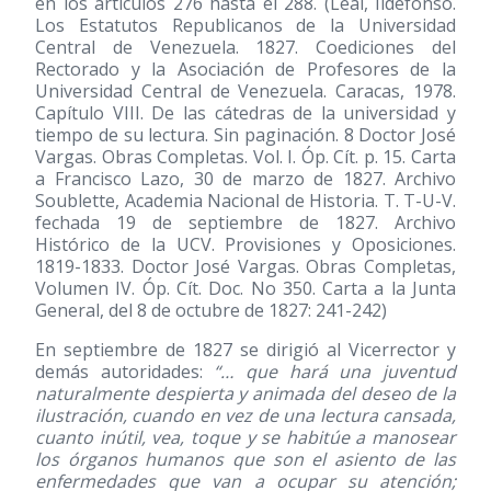
en los artículos 276 hasta el 288. (Leal, Ildefonso.
Los Estatutos Republicanos de la Universidad
Central de Venezuela. 1827. Coediciones del
Rectorado y la Asociación de Profesores de la
Universidad Central de Venezuela. Caracas, 1978.
Capítulo VIII. De las cátedras de la universidad y
tiempo de su lectura. Sin paginación. 8 Doctor José
Vargas. Obras Completas. Vol. I. Óp. Cít. p. 15. Carta
a Francisco Lazo, 30 de marzo de 1827. Archivo
Soublette, Academia Nacional de Historia. T. T-U-V.
fechada 19 de septiembre de 1827. Archivo
Histórico de la UCV. Provisiones y Oposiciones.
1819-1833. Doctor José Vargas. Obras Completas,
Volumen IV. Óp. Cít. Doc. No 350. Carta a la Junta
General, del 8 de octubre de 1827: 241-242)
En septiembre de 1827 se dirigió al Vicerrector y
demás autoridades:
“… que hará una juventud
naturalmente despierta y animada del deseo de la
ilustración, cuando en vez de una lectura cansada,
cuanto inútil, vea, toque y se habitúe a manosear
los órganos humanos que son el asiento de las
enfermedades que van a ocupar su atención;