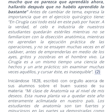
mucho que os parezca que aprendáis ahora,
hallaréis después que no habéis aprendido lo
bastante”
Antes de cambiar de tema, expresa la
importancia que en el ejercicio quirúrgico tiene:
“En Cirugía casi todo está en este país por hacer. A
la verdad, el celo e industria de nuestros
estudiantes quedarán estériles mientras no se
familiaricen con la disección anatómica, mientras
no aprendan la ejecución práctica de las
operaciones, y no se ensayen muchas veces en el
cadáver, antes de emprenderlas en medio de los
ayes, gritos y zozobras en el hombre vivo. La
Cirugía es a un mismo tiempo una ciencia de
hechos y un arte práctico; sin examinar muchas
veces aquéllos, y cursar éste, es inasequible”.
(2)
Iniciándose 1828, escribió con orgullo acerca de
sus alumnos sobre el buen suceso de su
materia:
“Mi clase de Anatomía va al nivel de mis
deseos. Esta nueva planta va a quedar este año
enteramente aclimatada en nuestro país. Los
estudiantes de anatomía son tan fuertes y
minuciosos en las partes ya demostradas como