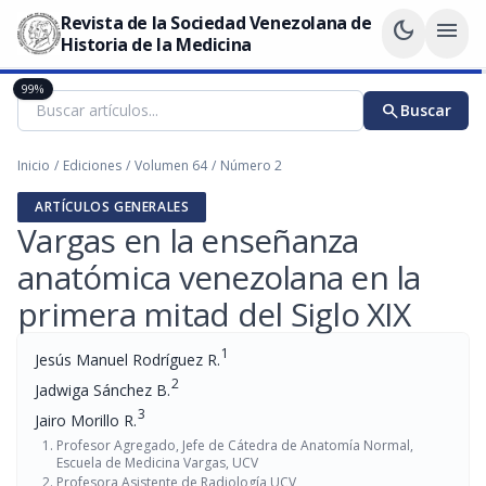
Revista de la Sociedad Venezolana de
dark_mode
menu
Historia de la Medicina
99%
search
Buscar
Inicio
/
Ediciones
/
Volumen 64
/
Número 2
ARTÍCULOS GENERALES
Vargas en la enseñanza
anatómica venezolana en la
primera mitad del Siglo XIX
1
Jesús Manuel Rodríguez R.
2
Jadwiga Sánchez B.
3
Jairo Morillo R.
Profesor Agregado, Jefe de Cátedra de Anatomía Normal,
Escuela de Medicina Vargas, UCV
Profesora Asistente de Radiología UCV