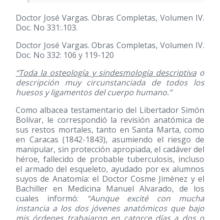
Doctor José Vargas. Obras Completas, Volumen IV.
Doc. No 331:.103.
Doctor José Vargas. Obras Completas, Volumen IV.
Doc. No 332: 106 y 119-120
“Toda la osteología y sindesmología descriptiva
o
descripción muy circunstanciada de todos los
huesos y ligamentos del cuerpo humano.”
Como albacea testamentario del Libertador Simón
Bolívar, le correspondió la revisión anatómica de
sus restos mortales, tanto en Santa Marta, como
en Caracas
(1842-1843)
, asumiendo el riesgo de
manipular, sin protección apropiada, el cadáver del
héroe, fallecido de probable tuberculosis, incluso
el armado del esqueleto, ayudado por ex alumnos
suyos de Anatomía: el Doctor Cosme Jiménez y el
Bachiller en Medicina Manuel Alvarado, de los
cuales informó:
“Aunque excité con mucha
instancia a los dos jóvenes anatómicos que bajo
mis órdenes trabajaron en catorce días a dos o