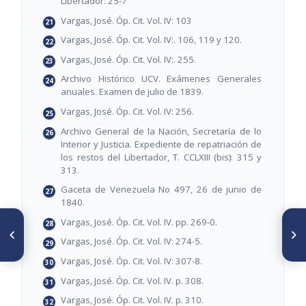
Libertador: 25-7
Vargas, José. Óp. Cit. Vol. IV: 103
Vargas, José. Óp. Cit. Vol. IV:. 106, 119 y 120.
Vargas, José. Óp. Cit. Vol. IV:. 255.
Archivo Histórico UCV. Exámenes Generales
anuales. Examen de julio de 1839.
Vargas, José. Óp. Cit. Vol. IV: 256.
Archivo General de la Nación, Secretaría de lo
Interior y Justicia. Expediente de repatriación de
los restos del Libertador, T. CCLXIII (bis): 315 y
313.
Gaceta de Venezuela No 497, 26 de junio de
1840.
Vargas, José. Óp. Cit. Vol. IV. pp. 269-0.
ARTÍCULO ANTERIOR
SIGUIENTE ARTÍCULO
La primera operación
El médico Rosendo Gómez
Vargas, José. Óp. Cit. Vol. IV: 274-5.
realizada en el nuevo mundo
Peraza, preso en La Rotunda
Vargas, José. Óp. Cit. Vol. IV: 307-8.
Vargas, José. Óp. Cit. Vol. IV. p. 308.
Vargas, José. Óp. Cit. Vol. IV. p. 310.