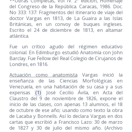
**Obras Completas, Vol IV. 2ª edición, Homenaje
del Congreso de la República. Caracas, 1986. Doc.
No 333: 137: Fragmentos del itinerario de viaje del
doctor Vargas en 1813, de La Guaira a las Islas
Británicas, en un convoy de buques ingleses.
Escrito el 24 de diciembre de 1813, en altamar
atlántica.
Fue un crítico agudo del régimen educativo
colonial. En Edimburgo estudió Anatomía con John
Barclay. Fue Fellow del Real Colegio de Cirujanos de
Londres, en 1816.
Actuación como anatomista
Vargas inició la
enseñanza de las Ciencias Morfológicas en
Venezuela, en una habitación de su casa y a sus
expensas
(1)
José Cecilio Ávila, en Acta del
Claustro del 9 de noviembre de 1826, expone el
inicio de las clases, con apenas 13 alumnos, el 18
de octubre de ese año; usando como texto la obra
de Lacaba y Bonnells. Así lo declara Vargas en dos
cartas que escribió a Francisco Lazo: 30 de marzo
de 1827 y 30 de julio del mismo año. (Archivo