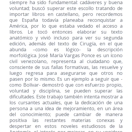
siempre ha sido fundamental: cadáveres y buena
voluntad; buscó superar este escollo tratando de
importar libros en castellano, pero recordemos
que España todavía planeaba reconquistar a
América, por lo que estaba vedado el acceso a
libros. Le tocó entonces elaborar su texto
anatómico y vivió incluso para ver su segunda
edición, además del texto de Cirugía, en el que
abunda –como es lógico- la descripción
morfológica. José María Vargas Ponce es un ícono
civil venezolano, representa al ciudadano que,
consciente de sus fallas formativas, las resuelve y
luego regresa para asegurarse que otros no
pasen por lo mismo. Es un ejemplo a seguir que -
como Bolívar- demostró que con esfuerzo propio,
voluntad y disciplina, se pueden superar las
dificultades. Este trabajo también intenta mostrar a
los cursantes actuales, que la dedicación de una
persona a una idea de mejoramiento, en un área
del conocimiento; puede cambiar de manera
positiva las restantes materias conexas y
despertar en estos noveles estudiosos de la
Anatomía, el interés por mejorar, en su venidero