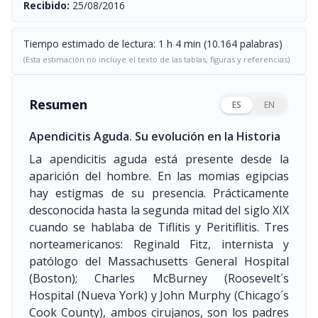
Recibido:
25/08/2016
Tiempo estimado de lectura: 1 h 4 min (10.164 palabras)
(Esta estimación no incluye el texto de las tablas, figuras y referencias)
Resumen
ES
EN
Apendicitis Aguda. Su evolución en la Historia
La apendicitis aguda está presente desde la
aparición del hombre. En las momias egipcias
hay estigmas de su presencia. Prácticamente
desconocida hasta la segunda mitad del siglo XIX
cuando se hablaba de Tiflitis y Peritiflitis. Tres
norteamericanos: Reginald Fitz, internista y
patólogo del Massachusetts General Hospital
(Boston); Charles McBurney (Roosevelt´s
Hospital (Nueva York) y John Murphy (Chicago´s
Cook County), ambos cirujanos, son los padres