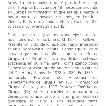
Artes. Su entrenamiento quirúrgico lo hizo luego
en el Hospital Bellevue por 18 meses continuando
en Europa su formación, lo que era igualmente la
pauta para los noveles cirujanos, en Londres,
Viena y París retornando a Nueva York en 1872
con sus muy jóvenes 29 años
(5)
Establecido en la gran manzana ejerce en los
hospitales más importantes: St. Luke´s, Bellevue,
Presbiterian y donde lo hace con mayor intensidad
es en el Roosevelt´s Hospital, siendo aquí su único
cirujano por muchos años, nombrado Jefe de
Cirugía a los 43 años. Tuvo una dilatada actividad
académica en su alma mater, comenzando como
Demostrador Asistente de Anatomía en la cátedra
del Dr. Henry Sands de 1878 a 1880. En 1889 es
nombrado Profesor de Anatomía del
Departamento de Cirugía, en 1901 Profesor de
Cirugía Clínica y en 1907 Profesor Emérito de
Cirugía (Fig 5) Esta excelente preparación y
desempeño clínico unido a una gran destreza
quirúrgica lo llevó a una reputada fama,
incursionando en varias disciplinas, en algunas