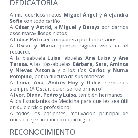
DEDICATORIA
A mis queridos nietos
Miguel Ängel
y
Alejandra
Sofía
con todo cariño
A
César y Astrid
, a
Miguel y Betsys
por darnos
esos maravillosos nietos
A
Lídice Patricia
, compañera por tantos años
A
Oscar y María
quienes siguen vivos en el
recuerdo
A la bisabuela
Luisa
, abuelas
Ana Luisa y Ana
Teresa
. A las tías-abuelas:
Bárbara, Sara, Aminta
y Nieves Antonia
y a los tíos
Carlos y Numa
Pompilio,
por la dulzura de sus maneras
A
Trina, Ana, Andrés Eloy y Dulce
: hermanos
siempre (A
Oscar,
quien se fue primero)
A
Ivor, Diana, Pedro y Luisa
, también hermanos
A los Estudiantes de Medicina para que les sea útil
en su ejercicio profesional
A todos los pacientes, motivación principal de
nuestro ejercicio médico-quirúrgico
RECONOCIMIENTO