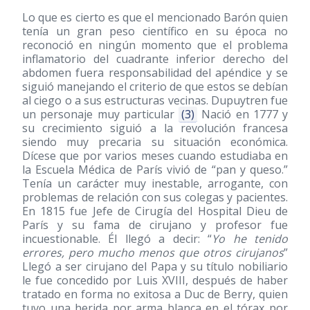
Lo que es cierto es que el mencionado Barón quien
tenía un gran peso científico en su época no
reconoció en ningún momento que el problema
inflamatorio del cuadrante inferior derecho del
abdomen fuera responsabilidad del apéndice y se
siguió manejando el criterio de que estos se debían
al ciego o a sus estructuras vecinas. Dupuytren fue
un personaje muy particular
(3)
Nació en 1777 y
su crecimiento siguió a la revolución francesa
siendo muy precaria su situación económica.
Dícese que por varios meses cuando estudiaba en
la Escuela Médica de París vivió de “pan y queso.”
Tenía un carácter muy inestable, arrogante, con
problemas de relación con sus colegas y pacientes.
En 1815 fue Jefe de Cirugía del Hospital Dieu de
París y su fama de cirujano y profesor fue
incuestionable. Él llegó a decir: “
Yo he tenido
errores, pero mucho menos que otros cirujanos
”
Llegó a ser cirujano del Papa y su título nobiliario
le fue concedido por Luis XVIII, después de haber
tratado en forma no exitosa a Duc de Berry, quien
tuvo una herida por arma blanca en el tórax por