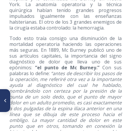
York. La anatomía operatoria y la técnica
quirúrgica habían tenido grandes progresos
impulsados igualmente con las enseñanzas
halsterianas. El otro de los 3 grandes enemigos de
la cirugía estaba controlado: la hemorragia.
Todo esto traía consigo una disminución de la
mortalidad operatoria haciendo las operaciones
más seguras. En 1889, Mc Burney publicó uno de
sus artículos capitales, la importancia del signo
diagnóstico de dolor que lleva uno de sus
epónimos:
“el punto de Mc Burney.”
Con sus
palabras lo define:
“antes de describir los pasos de
la operación, me referiré otra vez a la importante
ayuda al diagnóstico del cual he hablado,
nombrándolo con certeza por la presión de la
ARTÍCULO ANTERIOR
punta de un solo dedo, que el punto de mayor
La figura de Gottfried Knoche
dolor en un adulto promedio, es casi exactamente
(1813-1901) en su verdadera
a dos pulgadas de la espina ilíaca anterior en una
dimensión histórica
línea que se dibuja de este proceso hacia el
ombligo. La mayor cantidad de dolor en este
punto que en otros, tomando en conexión la