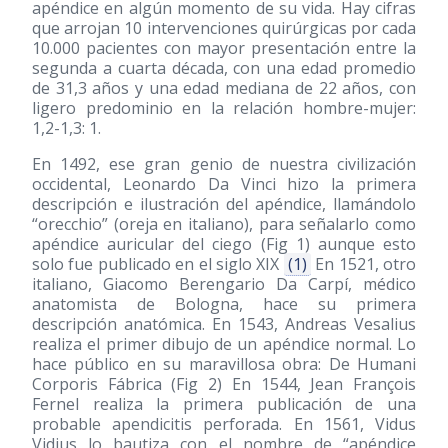
apéndice en algún momento de su vida. Hay cifras
que arrojan 10 intervenciones quirúrgicas por cada
10.000 pacientes con mayor presentación entre la
segunda a cuarta década, con una edad promedio
de 31,3 años y una edad mediana de 22 años, con
ligero predominio en la relación hombre-mujer:
1,2-1,3: 1.
En 1492, ese gran genio de nuestra civilización
occidental, Leonardo Da Vinci hizo la primera
descripción e ilustración del apéndice, llamándolo
“orecchio” (oreja en italiano), para señalarlo como
apéndice auricular del ciego (Fig 1) aunque esto
solo fue publicado en el siglo XIX
(1)
En 1521, otro
italiano, Giacomo Berengario Da Carpí, médico
anatomista de Bologna, hace su primera
descripción anatómica. En 1543, Andreas Vesalius
realiza el primer dibujo de un apéndice normal. Lo
hace público en su maravillosa obra: De Humani
Corporis Fábrica (Fig 2) En 1544, Jean François
Fernel realiza la primera publicación de una
probable apendicitis perforada. En 1561, Vidus
Vidius lo bautiza con el nombre de “apéndice