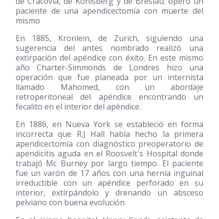
de Cracovia, de Konisberg y de Breslau; operó un
paciente de una apendicectomía con muerte del
mismo
En 1885, Kronlein, de Zurich, siguiendo una
sugerencia del antes nombrado realizó una
extirpación del apéndice con éxito. En este mismo
año Charter-Simmonds de Londres hizo una
operación que fue planeada por un internista
llamado Mahomed, con un abordaje
retroperitoneal del apéndice encontrando un
fecalito en el interior del apéndice.
En 1886, en Nueva York se estableció en forma
incorrecta que R.J Hall había hecho la primera
apendicectomía con diagnóstico preoperatorio de
apendicitis aguda en el Roosvelt´s Hospital donde
trabajó Mc Burney por largo tiempo. El paciente
fue un varón de 17 años con una hernia inguinal
irreductible con un apéndice perforado en su
interior, extirpándolo y drenando un absceso
pelviano con buena evolución.