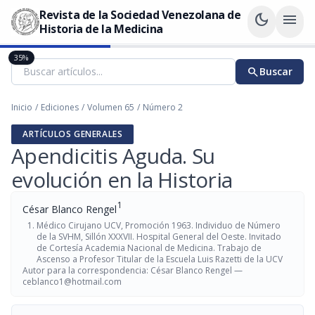
Revista de la Sociedad Venezolana de
dark_mode
menu
Historia de la Medicina
35%
search
Buscar
Inicio
/
Ediciones
/
Volumen 65
/
Número 2
ARTÍCULOS GENERALES
Apendicitis Aguda. Su
evolución en la Historia
1
César Blanco Rengel
Médico Cirujano UCV, Promoción 1963. Individuo de Número
de la SVHM, Sillón XXXVII. Hospital General del Oeste. Invitado
de Cortesía Academia Nacional de Medicina. Trabajo de
Ascenso a Profesor Titular de la Escuela Luis Razetti de la UCV
Autor para la correspondencia: César Blanco Rengel —
ceblanco1@hotmail.com