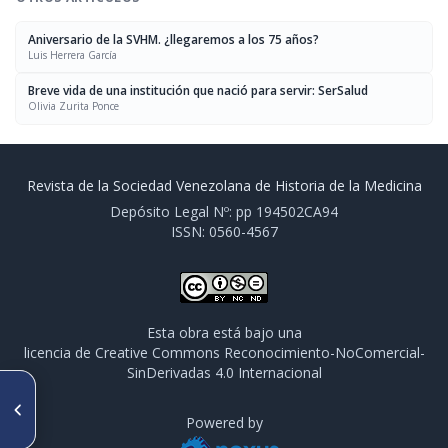
Aniversario de la SVHM. ¿llegaremos a los 75 años?
Luis Herrera García
Breve vida de una institución que nació para servir: SerSalud
Olivia Zurita Ponce
Revista de la Sociedad Venezolana de Historia de la Medicina
Depósito Legal Nº: pp 194502CA94
ISSN: 0560-4567
Esta obra está bajo una
licencia de Creative Commons Reconocimiento-NoComercial-
SinDerivadas 4.0 Internacional
ARTÍCULO ANTERIOR
Salud. Aproximación a una
Powered by
polisémica inconclusión,
desde la Antigüedad a la