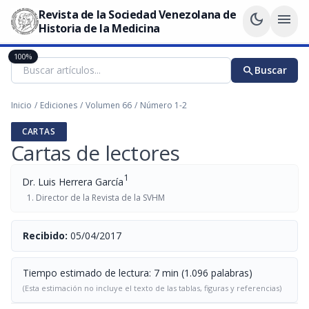
Revista de la Sociedad Venezolana de
dark_mode
menu
Historia de la Medicina
100%
search
Buscar
Inicio
/
Ediciones
/
Volumen 66
/
Número 1-2
CARTAS
Cartas de lectores
1
Dr. Luis Herrera García
Director de la Revista de la SVHM
Recibido:
05/04/2017
Tiempo estimado de lectura: 7 min (1.096 palabras)
(Esta estimación no incluye el texto de las tablas, figuras y referencias)