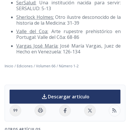
SerSalud:
Una institución nacida para servir:
SERSALUD: 5-13
Sherlock Holmes:
Otro ilustre desconocido de la
historia de la Medicina: 31-39
Valle del Coa:
Arte rupestre prehistórico en
Portugal: Valle del Côa: 68-86
Vargas José María:
José María Vargas, Juez de
Hecho en Venezuela: 126-134
Inicio
/
Ediciones
/
Volumen 66
/
Número 1-2
download
Descargar artículo
format_quote
print
rss_feed
OTROS ARTÍCULOS