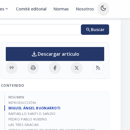
dark_mode
nes
expand_more
Comité editorial
Normas
Nosotros
search
Buscar
download
Descargar artículo
format_quote
print
rss_feed
CONTENIDO
RESUMEN
INTRODUCCIÓN
MIGUEL ÁNGEL BUONARROTI
RAFFAELLO SANTI O SANZIO
PEDRO PABLO RUBENS
LAS TRES GRACIAS