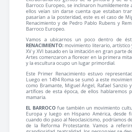
Barroco Europeo, se inclinaron humildemente 
ellos veían sin darse cuenta que estaban tra
pasarían a la posteridad, este es el caso de M
Renacimiento y de Pedro Pablo Rubens y Rem
Barroco Europeo.
Vamos a ubicarnos un poco dentro de ést
RENACIMIENTO:
movimiento literario, artístico
XV y XVI basado en la imitación en gran parte de
Artes comenzaron a florecer en la primera mita
y la escultura ocupo un lugar primordial.
Este Primer Renacimiento estuvo representado
Luego en 1494 Roma se sumó a este movimiento
como Bramante, Miguel Ángel, Rafael Sanzio 
artífices de esta época, de ellos hablaremos
mamaria.
EL BARROCO
fue también un movimiento cultura
Europa y luego en Hispano América, desde fina
cuando dio paso al Neoclasicismo, podríamos dec
de la Reforma Protestante. Vamos a referir
grandiosidad, teatralidad, los personajes se d