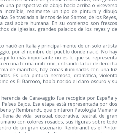
on una perspectiva de abajo hacia arriba o viceversa
 increíble, realmente un tipo de pintura y dibujo
ica. Se traslada a lienzos de los Santos, de los Reyes,
nica casi sobre humana. En su comienzo son frescos
chos de iglesias, grandes palacios de los reyes y de
ació en Italia y principal-mente de un solo artista
aggio, por el nombre del pueblo donde nació. No hay
 aquí lo más importante no es lo que se representa
na en una forma uniforme, entrando la luz de derecha
forma de manchas, hay zonas iluminadas con una luz
as. Es una pintura hermosa, dramática, violenta
mo es El Barroco, había nacido el claro-oscuro y su
a herencia de Caravaggio fue recogida por España y
s Países Bajos. Esa etapa está representada por dos
Rubens y Rembrandt, que pintaron Patología Mamaria
llena de vida, sensual, decorativa, teatral, de gran
umano con colores rosados, sus figuras sobre todo
ntro de un gran escenario. Rembrandt es el Pintor