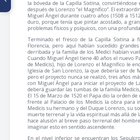
Ética y bioética en educación
la bóveda de la Capilla Sixtina, convirtiéndo
médica
después de Lorenzo “el Magnífico”. El extraordin
Miguel Ángel durante cuatro años (1508 a 1512)
duro, porque tenía que pintar acostado, a gran 
problemas físicos y psíquicos, con una profund
Terminado el fresco de la Capilla Sixtina a 
Florencia, pero aquí habían sucedido grandes 
derribada y la familia de los Medici habían vue
Cuando Miguel Ángel tiene 40 años el nuevo Pa
de Medicis), hijo de Lorenzo el Magnífico le en
Iglesia de San Lorenzo, la que debería ser de
pero el proyecto nunca se realizó, tres años m
con Miguel Ángel para iniciar el proyecto de L
deberá guardar las tumbas de la familia Medicis, 
El 15 de Marzo de 1520 el Papa dio la orden de
frente al Palacio de los Medicis la obra para 
Medicis su hermano y del Duque Lorenzo, su sobri
muerte terrenal y la vida espiritual más allá d
hace alusión al breve paso terrenal del hombre
imaginar esto en sentido ascendente.
En el nivel inferior se encuentran los Sepulc