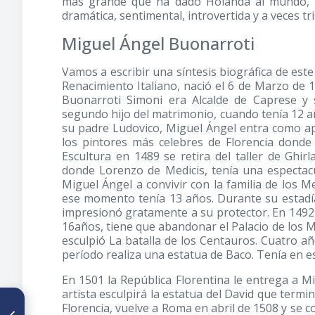
más grande que ha dado Holanda al mundo, r
dramática, sentimental, introvertida y a veces tri
Miguel Ángel Buonarroti
Vamos a escribir una síntesis biográfica de este
Renacimiento Italiano, nació el 6 de Marzo de 
Buonarroti Simoni era Alcalde de Caprese y 
segundo hijo del matrimonio, cuando tenía 12 añ
su padre Ludovico, Miguel Ángel entra como ap
los pintores más celebres de Florencia dond
Escultura en 1489 se retira del taller de Ghir
donde Lorenzo de Medicis, tenía una espectacu
Miguel Ángel a convivir con la familia de los 
ese momento tenía 13 años. Durante su estadía
impresionó gratamente a su protector. En 1492
16años, tiene que abandonar el Palacio de los M
esculpió La batalla de los Centauros. Cuatro a
período realiza una estatua de Baco. Tenía en 
En 1501 la República Florentina le entrega a M
artista esculpirá la estatua del David que term
ARTÍCULO ANTERIOR
Florencia, vuelve a Roma en abril de 1508 y se c