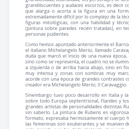
grandilocuentes y audaces escorzos, es decir c
que alarga o acorta a la figura en una forma
extremadamente difícil por lo complejo de la técn
figuras mitológicas, con una habilidad y téc
(pintura sobre paredes recién tratadas), en te
personas pudientes.
Como hemos apuntado anteriormente el Barroco n
el italiano Michelangelo Merisi, llamado Carav
duda que marcó el inicio de una nueva época,
sino como se representa, el cuadro no se ilumi
a izquierda o de arriba hacia abajo, sino en 
muy intensa y zonas con sombras muy marcad
acorde con una época de grandes contrastes co
creador era Michelangelo Merisi, Il Caravaggio.
Sinembargo tuvo poco desarrollo en Italia y l
sobre todo Europa septentrional, Flandes y lo
grandes artistas de personalidades distintas 
sin saberlo. La pintura de Rubens es vigorosa, 
formato, expresaba hermosamente el cuerpo h
las femeninas son exuberantes y se mueven de