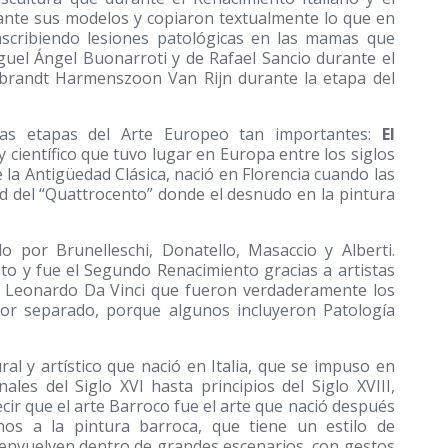
ante sus modelos y copiaron textualmente lo que en
nscribiendo lesiones patológicas en las mamas que
iguel Ángel Buonarroti y de Rafael Sancio durante el
brandt Harmenszoon Van Rijn durante la etapa del
as etapas del Arte Europeo tan importantes:
El
 y científico que tuvo lugar en Europa entre los siglos
 la Antigüedad Clásica, nació en Florencia cuando las
d del “Quattrocento” donde el desnudo en la pintura
 por Brunelleschi, Donatello, Masaccio y Alberti.
 y fue el Segundo Renacimiento gracias a artistas
y Leonardo Da Vinci que fueron verdaderamente los
 por separado, porque algunos incluyeron Patología
l y artístico que nació en Italia, que se impuso en
les del Siglo XVI hasta principios del Siglo XVIII,
ir que el arte Barroco fue el arte que nació después
nos a la pintura barroca, que tiene un estilo de
esenvuelven dentro de grandes escenarios, con gestos