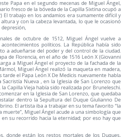
se este Papa en el segundo mecenas de Miguel Ángel,
ario fresco de la bóveda de la Capilla Sixtina ocupó a
 El trabajo en los andamios era sumamente difícil y
altura y con la cabeza levantada, lo que le ocasionó
a depresión,
finales de octubre de 1512, Miguel Ángel vuelve a
acontecimientos políticos. La República había sido
lto a adueñarse del poder y del control de la ciudad.
pa de Florencia, en el año de 1516 León X (Giovanni
carga a Miguel Ángel el proyecto de la fachada de la
 Mármol, Miguel Ángel realizó la maqueta en madera,
ás tarde el Papa León X De Medicis nuevamente habla
a Sacristía Nueva , en la Iglesia de San Lorenzo que
la Capilla Vieja había sido realizada por Bruneleschi.
 comenzar en la Iglesia de San Lorenzo, que quedaba
instalar dentro la Sepultura del Duque Giulianno De
no. El artista iba a trabajar en su tema favorito “la
e la muerte”, Miguel Ángel acude a una simbología que
 en su recorrido hacia la eternidad; por eso hay que
ros, donde están los restos mortales de los Duques,