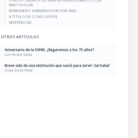
OTROS CUADROS DE RUBENS RELACIONADOS CON
MASTOLOGÍA
REMBRANDT HARMENZOON VON RIJN
A TÍTULO DE CONCLUSIÓN
REFERENCIAS
OTROS ARTÍCULOS
Aniversario de la SVHM. ¿llegaremos a los 75 años?
Luis Herrera García
Breve vida de una institución que nació para servir: SerSalud
Olivia Zurita Ponce