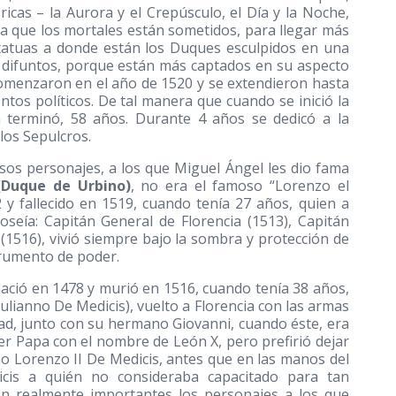
icas – la Aurora y el Crepúsculo, el Día y la Noche,
 a que los mortales están sometidos, para llegar más
statuas a donde están los Duques esculpidos en una
 difuntos, porque están más captados en su aspecto
s comenzaron en el año de 1520 y se extendieron hasta
ntos políticos. De tal manera que cuando se inició la
 terminó, 58 años. Durante 4 años se dedicó a la
 los Sepulcros.
os personajes, a los que Miguel Ángel les dio fama
(Duque de Urbino)
, no era el famoso “Lorenzo el
 y fallecido en 1519, cuando tenía 27 años, quien a
oseía: Capitán General de Florencia
(1513)
, Capitán
o
(1516)
, vivió siempre bajo la sombra y protección de
trumento de poder.
nació en 1478 y murió en 1516, cuando tenía 38 años,
lianno De Medicis), vuelto a Florencia con las armas
d, junto con su hermano Giovanni, cuando éste, era
a ser Papa con el nombre de León X, pero prefirió dejar
o Lorenzo II De Medicis, antes que en las manos del
cis a quién no consideraba capacitado para tan
on realmente importantes los personajes a los que