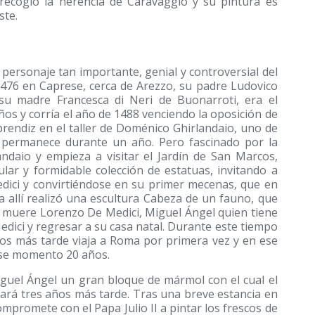
ecogió la herencia de Caravaggio y su pintura es
ste.
 personaje tan importante, genial y controversial del
1476 en Caprese, cerca de Arezzo, su padre Ludovico
su madre Francesca di Neri de Buonarroti, era el
os y corría el año de 1488 venciendo la oposición de
rendiz en el taller de Doménico Ghirlandaio, uno de
e permanece durante un año. Pero fascinado por la
landaio y empieza a visitar el Jardín de San Marcos,
lar y formidable colección de estatuas, invitando a
Medici y convirtiéndose en su primer mecenas, que en
 allí realizó una escultura Cabeza de un fauno, que
 muere Lorenzo De Medici, Miguel Ángel quien tiene
edici y regresar a su casa natal. Durante este tiempo
ños más tarde viaja a Roma por primera vez y en ese
ese momento 20 años.
iguel Ángel un gran bloque de mármol con el cual el
inará tres años más tarde. Tras una breve estancia en
ompromete con el Papa Julio II a pintar los frescos de