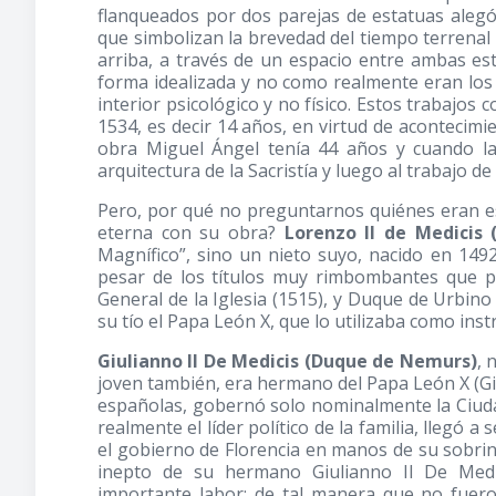
flanqueados por dos parejas de estatuas alegór
que simbolizan la brevedad del tiempo terrenal
arriba, a través de un espacio entre ambas e
forma idealizada y no como realmente eran los
interior psicológico y no físico. Estos trabajo
1534, es decir 14 años, en virtud de acontecimie
obra Miguel Ángel tenía 44 años y cuando la
arquitectura de la Sacristía y luego al trabajo de
Pero, por qué no preguntarnos quiénes eran es
eterna con su obra?
Lorenzo II de Medicis 
Magnífico”, sino un nieto suyo, nacido en 1492
pesar de los títulos muy rimbombantes que p
General de la Iglesia
(1515)
, y Duque de Urbin
su tío el Papa León X, que lo utilizaba como ins
Giulianno II De Medicis (Duque de Nemurs)
, 
joven también, era hermano del Papa León X (Giu
españolas, gobernó solo nominalmente la Ciuda
realmente el líder político de la familia, llegó 
el gobierno de Florencia en manos de su sobrin
inepto de su hermano Giulianno II De Medi
importante labor; de tal manera que no fuer