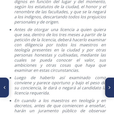
dignos en función del lugar y del momento,
según los estatutos de la ciudad, el honor y el
renombre de las facultades, y que se la negará
a los indignos, descartando todos los prejuicios
personales y de origen.
Antes de otorgar una licencia a quien quiera
que sea, dentro de los tres meses a partir de la
petición de la licencia, deberá hacerlo examinar
con diligencia por todos los maestros en
teología presentes en la ciudad y por otras
personas honestas y cultivadas, mediante las
cuales se pueda conocer el valor, sus
ambiciones y otras cosas que haya que
examinar en estas circunstancias.
Luego de haberlo así examinado como
conviene y parece oportuno y bajo el peso de
ARTÍCULO ANTERIOR
SIGUIENTE ARTÍCULO
su conciencia, le dará o negará al candidato la
Evolución histórica de las
Evolución histórica de la
incisiones faciales y cervicales
cirugía endoscópica
licencia requerida.
en Cirugía Oncológica
nasosinusal y de base de
cráneo
En cuando a los maestros en teología y en
decretos, antes de que comiencen a enseñar,
harán un juramento público de observar