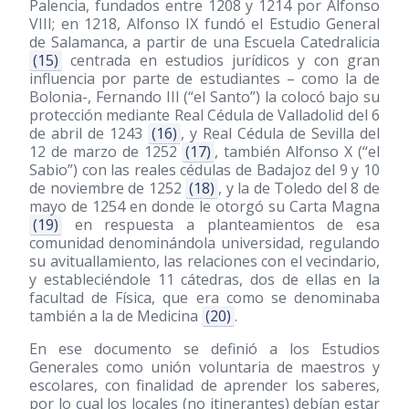
Palencia, fundados entre 1208 y 1214 por Alfonso
VIII; en 1218, Alfonso IX fundó el Estudio General
de Salamanca, a partir de una Escuela Catedralicia
(15)
centrada en estudios jurídicos y con gran
influencia por parte de estudiantes – como la de
Bolonia-, Fernando III (“el Santo”) la colocó bajo su
protección mediante Real Cédula de Valladolid del 6
de abril de 1243
(16)
, y Real Cédula de Sevilla del
12 de marzo de 1252
(17)
, también Alfonso X (“el
Sabio”) con las reales cédulas de Badajoz del 9 y 10
de noviembre de 1252
(18)
, y la de Toledo del 8 de
mayo de 1254 en donde le otorgó su Carta Magna
(19)
en respuesta a planteamientos de esa
comunidad denominándola universidad, regulando
su avituallamiento, las relaciones con el vecindario,
y estableciéndole 11 cátedras, dos de ellas en la
facultad de Física, que era como se denominaba
también a la de Medicina
(20)
.
En ese documento se definió a los Estudios
Generales como unión voluntaria de maestros y
escolares, con finalidad de aprender los saberes,
por lo cual los locales (no itinerantes) debían estar