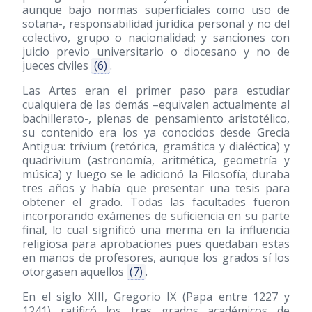
aunque bajo normas superficiales como uso de
sotana-, responsabilidad jurídica personal y no del
colectivo, grupo o nacionalidad; y sanciones con
juicio previo universitario o diocesano y no de
jueces civiles
(6)
.
Las Artes eran el primer paso para estudiar
cualquiera de las demás –equivalen actualmente al
bachillerato-, plenas de pensamiento aristotélico,
su contenido era los ya conocidos desde Grecia
Antigua: trívium (retórica, gramática y dialéctica) y
quadrivium (astronomía, aritmética, geometría y
música) y luego se le adicionó la Filosofía; duraba
tres años y había que presentar una tesis para
obtener el grado. Todas las facultades fueron
incorporando exámenes de suficiencia en su parte
final, lo cual significó una merma en la influencia
religiosa para aprobaciones pues quedaban estas
en manos de profesores, aunque los grados sí los
otorgasen aquellos
(7)
.
En el siglo XIII, Gregorio IX (Papa entre 1227 y
1241) ratificó los tres grados académicos de