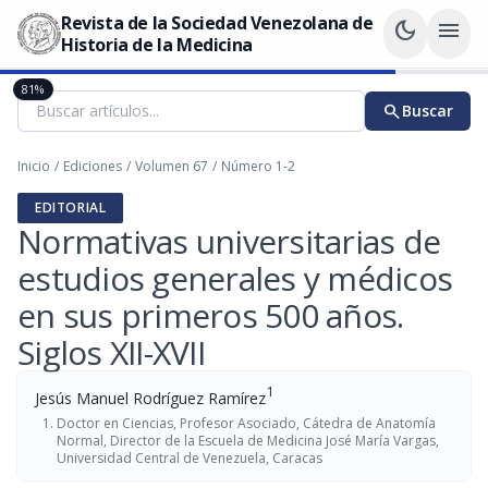
Revista de la Sociedad Venezolana de
dark_mode
menu
Historia de la Medicina
81%
search
Buscar
Inicio
/
Ediciones
/
Volumen 67
/
Número 1-2
EDITORIAL
Normativas universitarias de
estudios generales y médicos
en sus primeros 500 años.
Siglos XII-XVII
1
Jesús Manuel Rodríguez Ramírez
Doctor en Ciencias, Profesor Asociado, Cátedra de Anatomía
Normal, Director de la Escuela de Medicina José María Vargas,
Universidad Central de Venezuela, Caracas